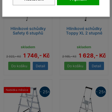
Hliníkové schůdky
Hliníkové schůdky
Safety 6 stupňů
Toppy XL 2 stupně
skladem
skladem
1 746,- Kč
1 628,- Kč
2 322,- Kč
2 165,- Kč
Detail
Detail
Nabídka měsíce
- 25
- 25
%
%