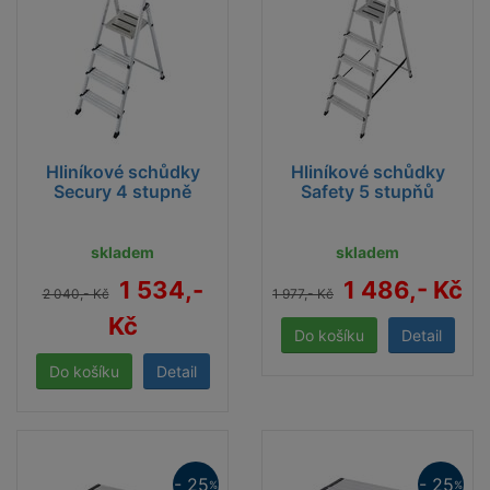
Hliníkové schůdky
Hliníkové schůdky
Secury 4 stupně
Safety 5 stupňů
skladem
skladem
1 534,-
1 486,- Kč
2 040,- Kč
1 977,- Kč
Kč
Detail
Detail
- 25
- 25
%
%