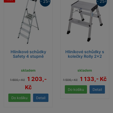
- 25
- 25
%
%
Hliníkové schůdky
Hliníkové schůdky s
Safety 4 stupně
kolečky Rolly 2x2
skladem
skladem
1 203,-
1 133,- Kč
1 600,- Kč
1 506,- Kč
Kč
Detail
Detail