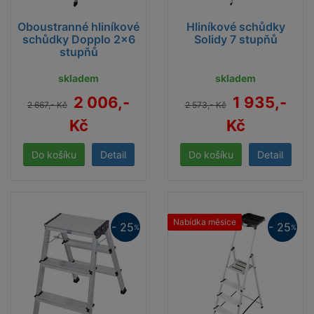
Oboustranné hliníkové
Hliníkové schůdky
schůdky Dopplo 2x6
Solidy 7 stupňů
stupňů
skladem
skladem
2 006,-
1 935,-
2 667,- Kč
2 573,- Kč
Kč
Kč
Detail
Detail
Nabídka měsíce
- 25
- 25
%
%