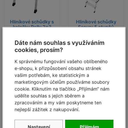
Hliníkové schůdky s
Hliníkové schůdky
kolečky Rolly 2x3
Secury 5 stupňů
Dáte nám souhlas s využíváním
skladem
skladem
cookies, prosím?
1 864,-
1 840,-
2 479,- Kč
2 448,- Kč
Kč
Kč
K správnému fungování vašeho oblíbeného
e-shopu, k přizpůsobení obsahu stránek
Detail
Detail
vašim potřebám, ke statistickým a
marketingovým účelům používáme soubory
cookie. Kliknutím na tlačítko „Přijímám“ nám
udělíte souhlas s jejich sběrem a
Nabídka měsíce
zpracováním a my vám poskytneme ten
- 25
- 25
%
%
nejlepší zážitek z nakupování.
Nastavení
Přijímám