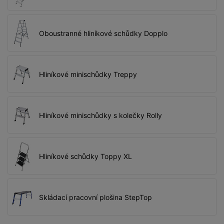
Hliníkové schůdky -
Solidy
dle ČSN EN 131-1, ČSN EN 131-2
Oboustranné hliníkové schůdky Dopplo
Jednostranné hliníkové schůdky se
solidními stupadly šířky 80 mm zajišťují
bezpečné a pohodlné stání
Hliníkové minischůdky Treppy
Pracovní výška 2,65 až 3,70 m
Maximální zatížení 150 kg
Hliníkové minischůdky s kolečky Rolly
Hliníkové schůdky -
Safety
dle ČSN EN 131-1, ČSN EN 131-2
Hliníkové schůdky Toppy XL
Jednostranné hliníkové schůdky se
solidními stupadly šířky 80 mm a
odkládací miskou na nářadí
Skládací pracovní plošina StepTop
Pracovní výška 2,85 až 3,70 m
Maximální zatížení 150 kg