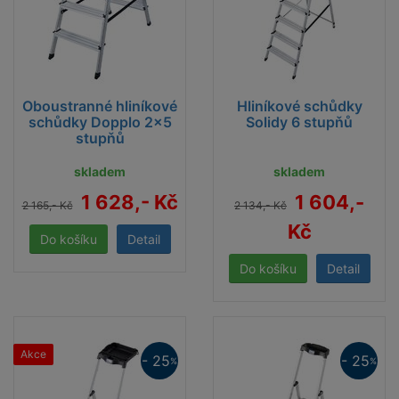
Oboustranné hliníkové
Hliníkové schůdky
schůdky Dopplo 2x5
Solidy 6 stupňů
stupňů
skladem
skladem
1 628,- Kč
1 604,-
2 165,- Kč
2 134,- Kč
Kč
Detail
Detail
Akce
- 25
- 25
%
%