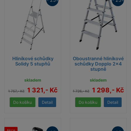
- 25
- 25
Hliníkové schůdky
Oboustranné hliníkové
Solidy 5 stupňů
schůdky Dopplo 2x4
stupně
skladem
skladem
1 321,- Kč
1 298,- Kč
1 757,- Kč
1 726,- Kč
Detail
Detail
Akce