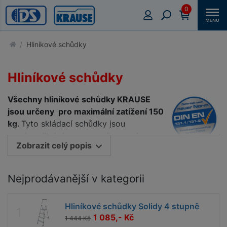
0
Hliníkové schůdky
Hliníkové schůdky
Vš
echny hliníkové schůdky KRAUSE
jsou určeny pro maximální zatížení 150
kg.
Tyto skládací schůdky jsou
neodmyslitelným pomocníkem nejen v
Zobrazit celý popis
tisícovkách domácností a kanceláří. Pro
svoji stabilitu a robustnost při současné nízké
hmotnosti a pro svoji dosažitelnou pracovní výšku až
Nejprodávanější v kategorii
3,70 m jsou též s oblibou využívány pro lehčí
montážní práce v různých řemeslných odvětvích, v
Hliníkové schůdky Solidy 4 stupně
úklidových službách, ve skladech, obchodech apod.
1 085,- Kč
1 444 Kč