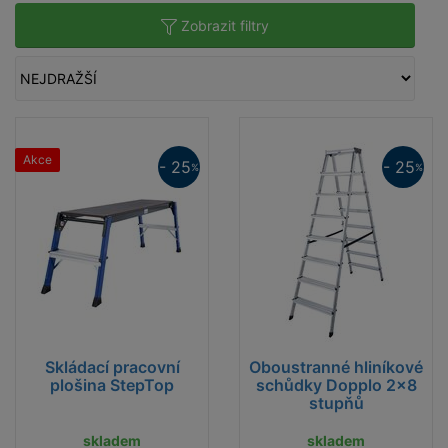
Zobrazit filtry
Hliníkové schůdky -
Secury, systém
MultiGrip
dle ČSN EN 131-1, ČSN EN 131-2
Akce
- 25
- 25
%
%
Jednostranné hliníkové schůdky se
stupadly šířky 100 mm a multifunkční
pracovní miskou
Pracovní výška 2,85 až 3,25 m
Maximální zatížení 150 kg
Oboustranné hliníkové schůdky -
Dopplo
Skládací pracovní
Oboustranné hliníkové
dle ČSN EN 131-1, ČSN EN 131-2
plošina StepTop
schůdky Dopplo 2x8
stupňů
Oboustranně výstupné hliníkové
skladem
skladem
schůdky