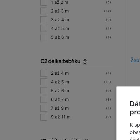
1 až 2 m
(5)
2 až 3 m
(14)
3 až 4 m
(9)
4 až 5 m
(4)
5 až 6 m
(2)
Žeb
C2 délka žebříku
2 až 4 m
(8)
4 až 5 m
(10)
5 až 6 m
(6)
1
6 až 7 m
(6)
Dá
7 až 9 m
(3)
pr
9 až 11 m
(2)
K sp
obsa
do 2 t
účel