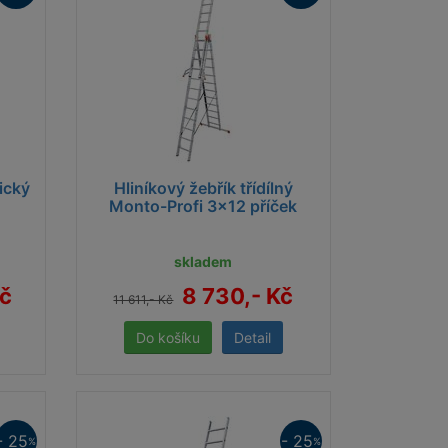
ický
Hliníkový žebřík třídílný
Monto-Profi 3x12 příček
skladem
Kč
8 730,- Kč
11 611,- Kč
Detail
- 25
- 25
%
%