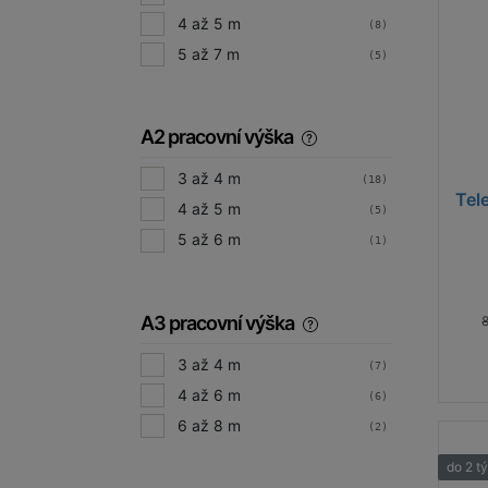
4 až 5 m
(8)
5 až 7 m
(5)
A2 pracovní výška
3 až 4 m
(18)
Tel
4 až 5 m
(5)
5 až 6 m
(1)
A3 pracovní výška
3 až 4 m
(7)
4 až 6 m
(6)
6 až 8 m
(2)
do 2 t