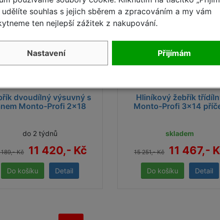
udělíte souhlas s jejich sběrem a zpracováním a my vám
ytneme ten nejlepší zážitek z nakupování.
Nastavení
Přijímám
břík dvoudílný výsuvný s
Hliníkový žebřík třídíl
anem Monto-Profi 2x18
Monto-Profi 3x14 příč
do 2 týdnů
skladem
11 420,- Kč
11 467,- 
 189,- Kč
15 251,- Kč
Detail
Detail