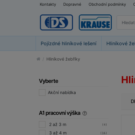
Kontakty
Dopravné
Obchodní podmínky
Pojízdné hliníkové lešení
Hliníkové že
Hliníkové žebříky
Hl
Vyberte
Akční nabídka
D
A1 pracovní výška
2 až 3 m
(4)
3 až 4 m
(16)