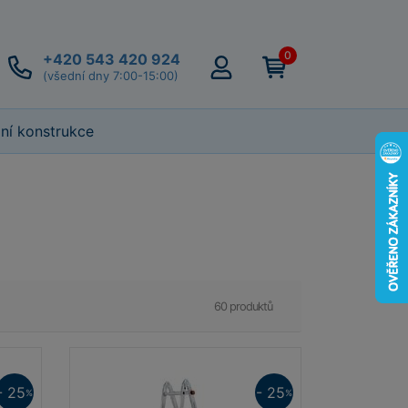
0
+420 543 420 924
(všední dny 7:00-15:00)
lní konstrukce
60 produktů
- 25
- 25
%
%