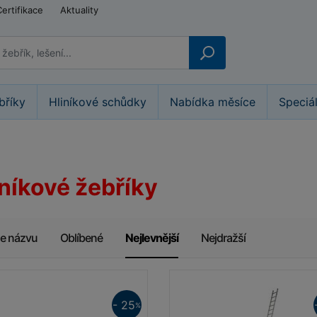
Certifikace
Aktuality
bříky
Hliníkové schůdky
Nabídka měsíce
Speciá
iníkové žebříky
le názvu
Oblíbené
Nejlevnější
Nejdražší
- 25
%