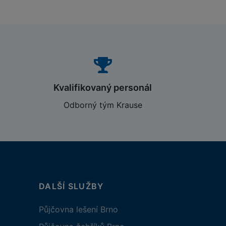
Kvalifikovaný personál
Odborný tým Krause
DALŠÍ SLUŽBY
Půjčovna lešení Brno