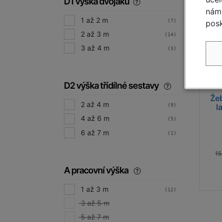
D1 výška dvojáku
nám 
1 až 2 m
(7)
posk
2 až 3 m
(14)
3 až 4 m
(3)
D2 výška třídílné sestavy
Že
2 až 4 m
l
(9)
4 až 6 m
(5)
6 až 7 m
(1)
15
A pracovní výška
1 až 3 m
(12)
3 až 5 m
5 až 7 m