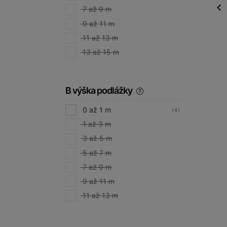
7 až 9 m
9 až 11 m
11 až 13 m
13 až 15 m
B výška podlážky
0 až 1 m
(4)
1 až 3 m
3 až 5 m
5 až 7 m
7 až 9 m
9 až 11 m
11 až 13 m