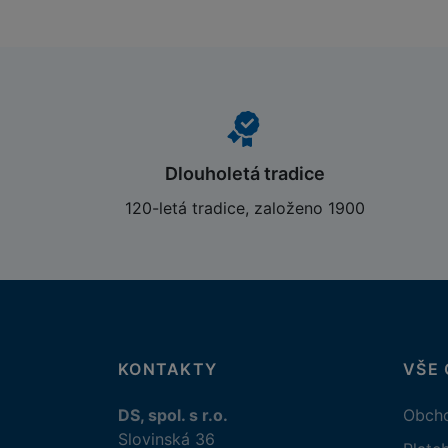
Dlouholetá tradice
120-letá tradice, založeno 1900
KONTAKTY
VŠE
DS, spol. s r.o.
Obcho
Slovinská 36