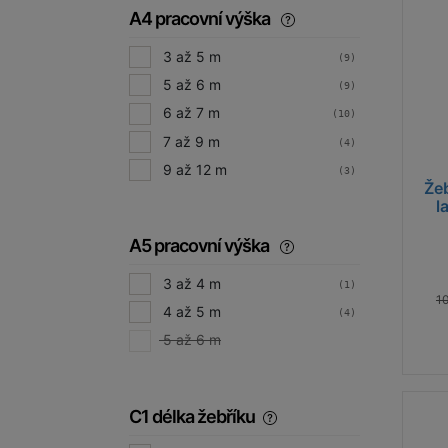
A4 pracovní výška
3 až 5 m
(9)
5 až 6 m
(9)
6 až 7 m
(10)
7 až 9 m
(4)
9 až 12 m
(3)
Že
l
A5 pracovní výška
3 až 4 m
(1)
10
4 až 5 m
(4)
5 až 6 m
C1 délka žebříku