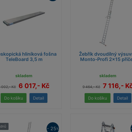
eskopická hliníková fošna
Žebřík dvoudílný výsu
TeleBoard 3,5 m
Monto-Profi 2x15 příč
skladem
skladem
6 017,- Kč
7 116,- K
8 002,- Kč
9 464,- Kč
Detail
Detail
ýdnů
- 25
%