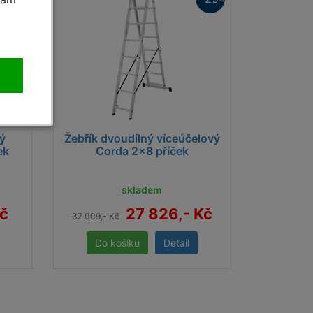
ný
Žebřík dvoudílný víceúčelový
ek
Corda 2x8 příček
skladem
Kč
27 826,- Kč
37 009,- Kč
Detail