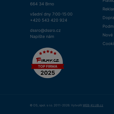
Plate
664 34 Brno
Rekl
všední dny 7:00-15:00
Dopr
+420 543 420 924
Podmí
dssro@dssro.cz
Nové 
Napište nám
Cooki
© DS, spol. s r.o. 2011-2026. Vytvořil
WEB-KLUB.cz