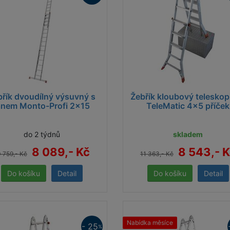
břík dvoudílný výsuvný s
Žebřík kloubový teleskop
anem Monto-Profi 2x15
TeleMatic 4x5 příček
do 2 týdnů
skladem
8 089,- Kč
8 543,- 
 759,- Kč
11 363,- Kč
Detail
Detail
Nabídka měsíce
- 25
%