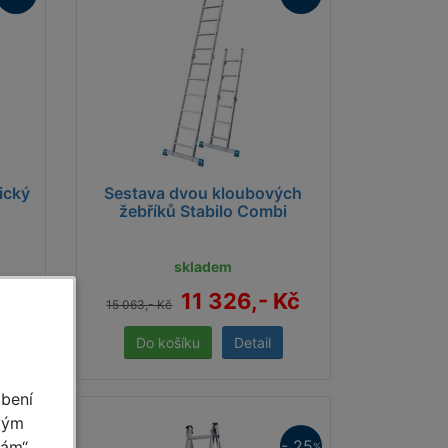
ický
Sestava dvou kloubových
žebříků Stabilo Combi
skladem
Kč
11 326,- Kč
15 063,- Kč
Detail
obení
vým
- 25
- 25
mám“
%
%