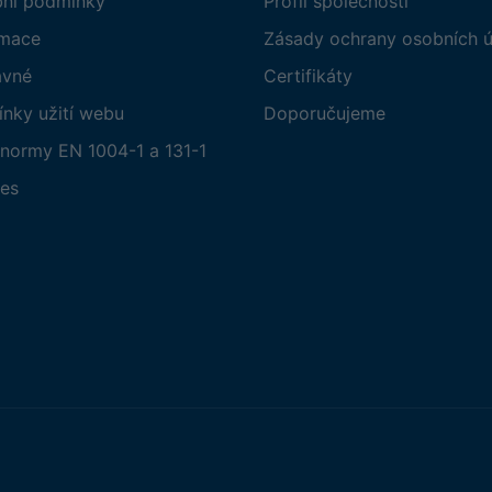
bní podmínky
Profil společnosti
amace
Zásady ochrany osobních ú
avné
Certifikáty
nky užití webu
Doporučujeme
normy EN 1004-1 a 131-1
es