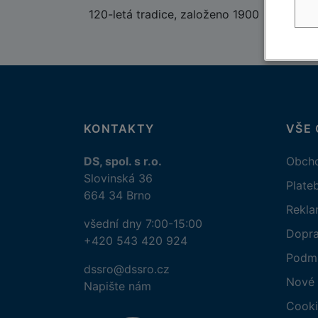
120-letá tradice, založeno 1900
KONTAKTY
VŠE
DS, spol. s r.o.
Obcho
Slovinská 36
Plate
664 34 Brno
Rekl
všední dny 7:00-15:00
Dopr
+420 543 420 924
Podmí
dssro@dssro.cz
Nové 
Napište nám
Cooki