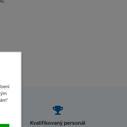
nu.
obení
vým
mám“
Kvalifikovaný personál