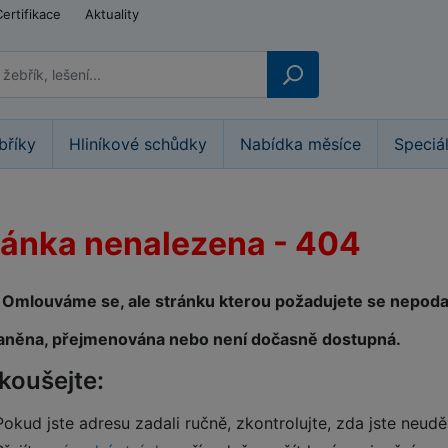
Certifikace
Aktuality
bříky
Hliníkové schůdky
Nabídka měsíce
Speciá
ránka nenalezena - 404
Omlouváme se, ale stránku kterou požadujete se nepodaři
aněna, přejmenována nebo není dočasně dostupná.
koušejte:
Pokud jste adresu zadali ručně, zkontrolujte, zda jste neudě