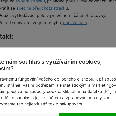
Přejít na
úvodní stránku
, případně použít levé navigační me
Vrátit se
zpět na předchozí stránku
.
Použít vyhledávací pole v pravé horní části obrazovky.
Pokud si myslíte, že je to chyba,
napište nám
takt:
ol. s r. o.
8, 602 00 Brno
 543 420 924-5, mobil: 602 252 350
te nám souhlas s využíváním cookies,
osím?
rávnému fungování vašeho oblíbeného e-shopu, k přizpůs
hu stránek vašim potřebám, ke statistickým a marketingo
ům používáme soubory cookie. Kliknutím na tlačítko „Přijí
udělíte souhlas s jejich sběrem a zpracováním a my vám
ytneme ten nejlepší zážitek z nakupování.
Rychlé dodání
Skvělé ceny