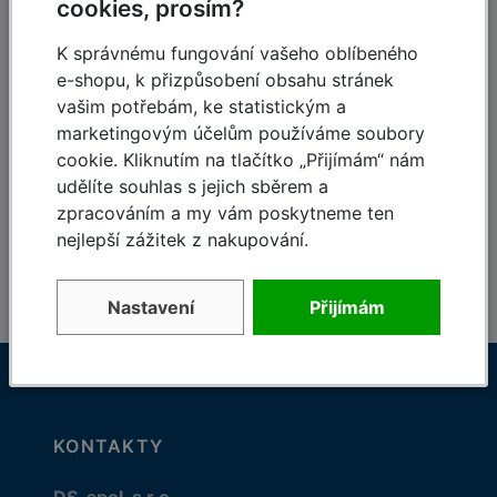
cookies, prosím?
120-letá tradice,
Dodávky do 48 hodin
založeno 1900
K správnému fungování vašeho oblíbeného
e-shopu, k přizpůsobení obsahu stránek
vašim potřebám, ke statistickým a
marketingovým účelům používáme soubory
cookie. Kliknutím na tlačítko „Přijímám“ nám
Skvělé ceny
Kvalifikovaný
udělíte souhlas s jejich sběrem a
personál
Které vás potěší
zpracováním a my vám poskytneme ten
Odborný tým Krause
nejlepší zážitek z nakupování.
Nastavení
Přijímám
KONTAKTY