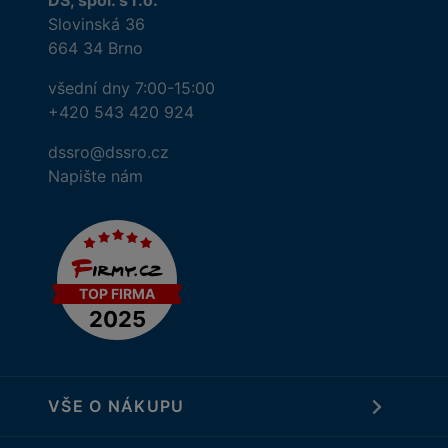
DS, spol. s r.o.
Slovinská 36
664 34 Brno
všední dny 7:00-15:00
+420 543 420 924
dssro@dssro.cz
Napište nám
VŠE O NÁKUPU