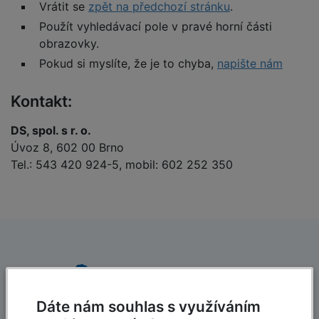
Vrátit se
zpět na předchozí stránku
.
Použít vyhledávací pole v pravé horní části
obrazovky.
Pokud si myslíte, že je to chyba,
napište nám
Kontakt:
DS, spol. s r. o.
Úvoz 8, 602 00 Brno
Tel.: 543 420 924-5, mobil: 602 252 350
Dáte nám souhlas s využíváním
Dlouholetá tradice
Rychlé dodání