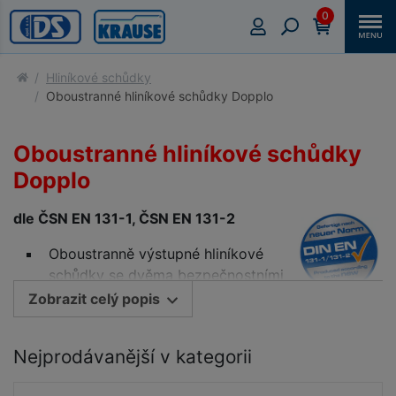
0
Hliníkové schůdky
Oboustranné hliníkové schůdky Dopplo
Oboustranné hliníkové schůdky
Dopplo
dle ČSN EN 131-1, ČSN EN 131-2
Oboustranně výstupné hliníkové
schůdky se dvěma bezpečnostními
popruhy proti nežádoucímu
Zobrazit celý popis
rozevření
Stabilní bočnice z nosníků z kvalitní hliníkové
Nejprodávanější v kategorii
slitiny s uzavřeným obdélníkovým profilem
Profilovaná 80 mm široká stupadla pro bezpečný