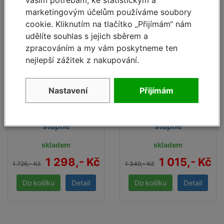
- 25
- 25
%
%
marketingovým účelům používáme soubory
cookie. Kliknutím na tlačítko „Přijímám“ nám
udělíte souhlas s jejich sběrem a
zpracováním a my vám poskytneme ten
nejlepší zážitek z nakupování.
Nastavení
Přijímám
Oboustranné hliníkové
Oboustranné hliníkové
schůdky Dopplo 2x4
schůdky Dopplo 2x3
stupně
stupně
skladem
skladem
1 298,- Kč
1 015,- Kč
1 726,- Kč
1 349,- Kč
Detail
Detail