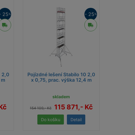
- 25
- 25
%
%
0 2,0
Pojízdné lešení Stabilo 10 2,0
4 m
x 0,75, prac. výška 12,4 m
skladem
 Kč
115 871,- Kč
154 109,- Kč
Detail