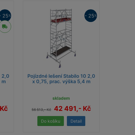
- 25
- 25
%
%
0 2,0
Pojízdné lešení Stabilo 10 2,0
4 m
x 0,75, prac. výška 5,4 m
skladem
 Kč
42 491,- Kč
56 513,- Kč
Detail
, jsou dle zvolené konfigurace a užití lešení