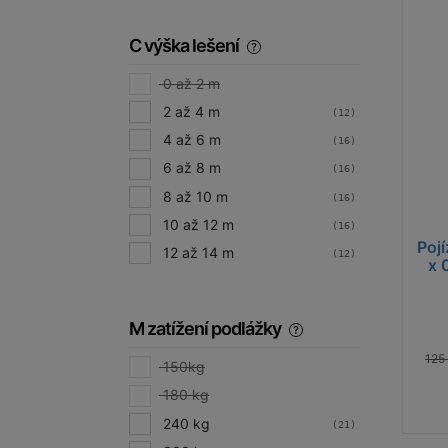
C výška lešení
0 až 2 m
2 až 4 m
(12)
4 až 6 m
(16)
6 až 8 m
(16)
8 až 10 m
(16)
10 až 12 m
(16)
Pojí
12 až 14 m
(12)
x 
M zatížení podlážky
125
150kg
180 kg
240 kg
(21)