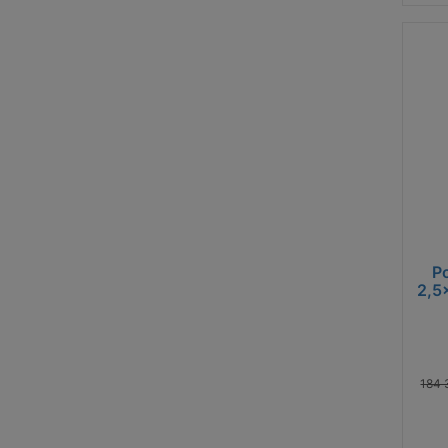
Půjčo
Po
2,5
184 