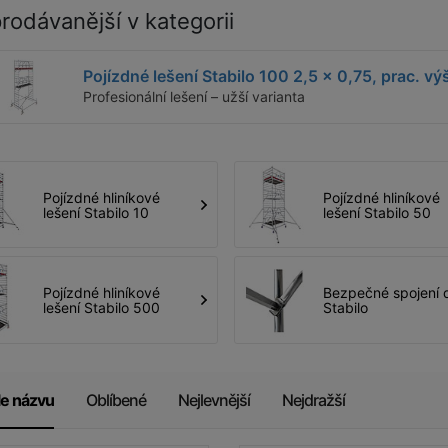
ých uživatelských testech zařadila tato al pojízdná lešení
rodávanější v kategorii
Pojízdné hliníkové lešení v masivním provedení při
současném zachování nízké hmotnosti pro pracovní
Pojízdné lešení Stabilo 100 2,5 x 0,75, prac. vý
výšky do 14,50 m.
Profesionální lešení – užší varianta
Maximálním přípustným zatížením ve třídě lešení 3
(200
kg/m3)
nabízí tato řada nejen pohodlné pracoviště, ale
též vhodné podmínky pro uložení a manipulaci s
nářadím a materiálem
Pojízdné hliníkové
Pojízdné hliníkové
lešení Stabilo 10
lešení Stabilo 50
Rychlá a snadná montáž
bez použití nářadí
Bezpečná montáž je zajištěna upevněním zábradelního
rámu GuardMatic®-System již před zavěšením vyšší
podlážky. Při výstupu průlezem této podlážky je tak
Pojízdné hliníkové
Bezpečné spojení d
lešení Stabilo 500
Stabilo
nad ní k dispozici již kompletní zábradlí a tím i jištění
proti pádu. 6-ti bodové upevnění zábradelního rámu
GuardMatic®-System zajišťuje maximální stabilitu v
každé výšce.
le názvu
Oblíbené
Nejlevnější
Nejdražší
Integrace úhlopříčných výztuh do systému zábradlí
GuardMatic zajišťuje snadnou a bezpečnou montáž. Pro