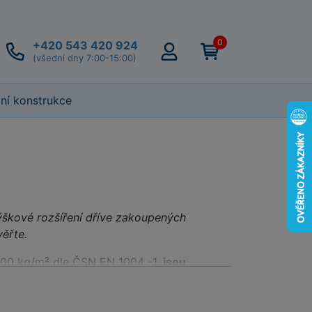
0
+420 543 420 924
(všední dny 7:00-15:00)
lní konstrukce
 výškové rozšíření dříve zakoupených
ěřte.
200 kg/m² dle ČSN EN 1004 -1,
jsou
KRAUSE.
Stodvacetiletá výrobní tradice této
ní technická ocenění a vysoká hodnocení v