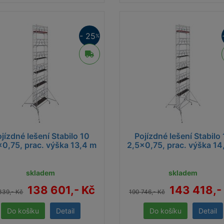
Pojízdné
– přesunete ho, kam potřebujete
Hliníková konstrukce
– lehká, odolná, bezpečná
K dispozici v Brně
– rychlé vyzvednutí Slovinská 36, 612 00
- 25
%
vna lešení
DS, spol. s r.o - dnes a zítra se pusťte do práce!
jízdné lešení Stabilo 10
Pojízdné lešení Stabilo
x0,75, prac. výška 13,4 m
2,5x0,75, prac. výška 14
skladem
skladem
138 601,- Kč
143 418,-
339,- Kč
190 746,- Kč
Detail
Detail