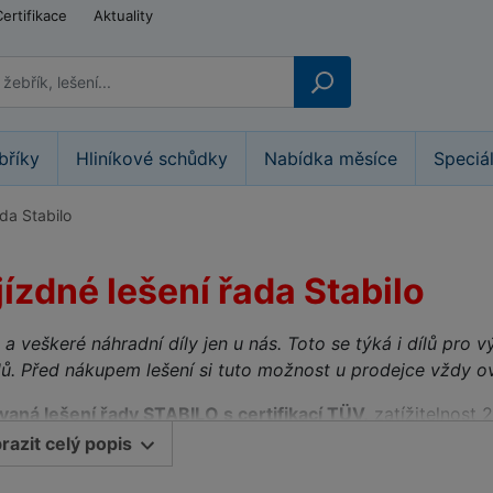
Certifikace
Aktuality
bříky
Hliníkové schůdky
Nabídka měsíce
Speciá
ada Stabilo
jízdné lešení řada Stabilo
 a veškeré náhradní díly jen u nás. Toto se týká i dílů pro
ů. Před nákupem lešení si tuto možnost u prodejce vždy ov
vaná lešení řady STABILO s certifikací TÜV,
zatížitelnost 
ovou lodí ve flotile pojízdných hliníkových lešení značky 
razit celý popis
nské firmy, řada patentů a průmyslových vzorů, mezinárod