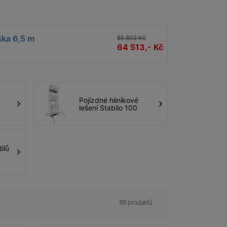
 ke světové špičce.
ška 6,5 m
85 802 Kč
64 513,- Kč
Pojízdné hliníkové
lešení Stabilo 100
ílů
88 produktů