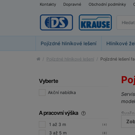
Kontakty
Dopravné
Obchodní podmínky
Pojízdné hliníkové lešení
Hliníkové že
Pojízdné hliníkové lešení
Pojízdné lešení ř
Po
Vyberte
Akční nabídka
Servis
model
A pracovní výška
Svařo
vlajk
Zob
1 až 3 m
(4)
hesse
3 až 5 m
(8)