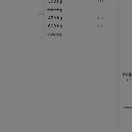
300 kg
(23)
350 kg
480 kg
(21)
600 kg
(23)
700 kg
Pojí
x 
167 
Důle
Počet 
uvede