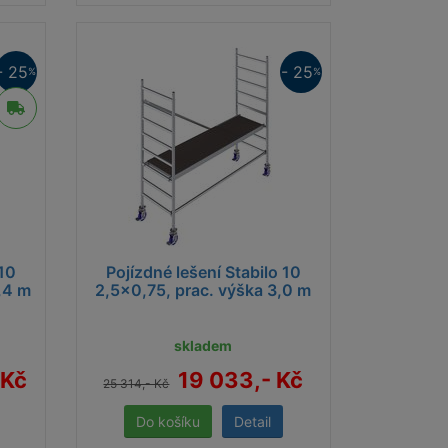
 Brno
- 25
- 25
%
%
 10
Pojízdné lešení Stabilo 10
,4 m
2,5x0,75, prac. výška 3,0 m
skladem
 Kč
19 033,- Kč
25 314,- Kč
Detail