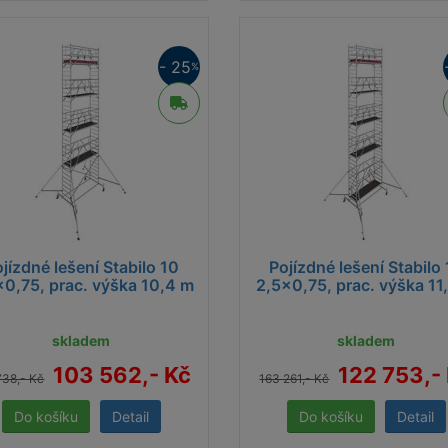
Délka podlážek 2 m a 2,5 m
Dél
Maximální přípustné rovnoměrně rozdělené
Max
zatížení podlážky 240 kg, resp. 300 kg
zat
- 25
%
Brzděná výškově stavitelná kola Ø 200 mm
Brz
jsou v ceně každé sestavy
jso
Teleskopické hliníkové pojezdové traverzy
Tel
echnické informace lešení Stabilo 100
Tech
.85 MB, PDF]
[1.85
jízdné lešení Stabilo 10
Pojízdné lešení Stabilo
x0,75, prac. výška 10,4 m
2,5x0,75, prac. výška 11
ebujete si půjčit lešení v Brně a okolí?
skladem
skladem
jměte
si u nás pojízdné al lešení Krause – lehké, stabilní a 
103 562,- Kč
122 753,-
738,- Kč
163 261,- Kč
, opravy fasád, montáže i renovace.
Detail
Detail
Prémiová kvalita Krause
– značka, které můžete věřit