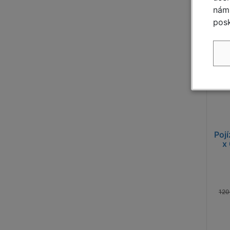
nám 
posk
T
[1
Pojí
řad
dle Č
Pojí
x
120