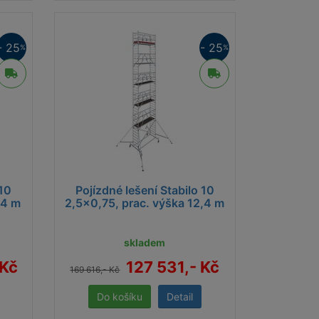
ka podlážek 2 m a 2,5 m
imální přípustné rovnoměrně rozdělené
ížení podlážky 480 kg, resp. 600 kg
- 25
- 25
%
%
děná výškově stavitelná kola Ø 200 mm
u v ceně každé sestavy
eskopické hliníkové pojezdové traverzy
nické informace lešení Stabilo 500
 MB, PDF]
 10
Pojízdné lešení Stabilo 10
,4 m
2,5x0,75, prac. výška 12,4 m
skladem
snadno přemístitelné. Ideální pro malířské
 Kč
127 531,- Kč
169 616,- Kč
Detail