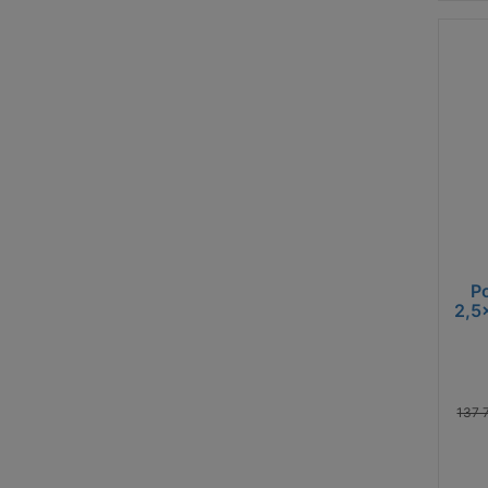
T
[1
Po
2,5
Potř
Prona
137 
práce