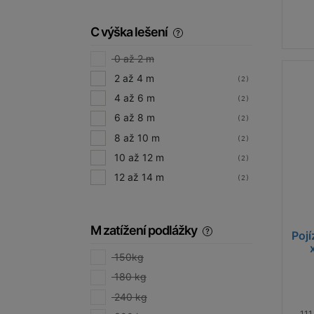
C výška lešení
0 až 2 m
2 až 4 m
(2)
4 až 6 m
(2)
6 až 8 m
(2)
8 až 10 m
(2)
10 až 12 m
(2)
12 až 14 m
(2)
M zatížení podlážky
Pojí
150kg
180 kg
240 kg
111