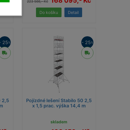
 Kč
168 095,- Kč
223 566,- Kč
Detail
- 25
- 25
%
%
0 2,5
Pojízdné lešení Stabilo 50 2,5
 m
x 1,5 prac. výška 14,4 m
skladem