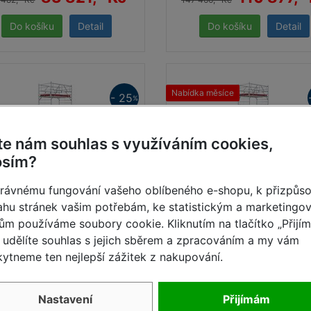
Detail
Detail
Nabídka měsíce
- 25
%
te nám souhlas s využíváním cookies,
osím?
rávnému fungování vašeho oblíbeného e-shopu, k přizpůs
hu stránek vašim potřebám, ke statistickým a marketingo
ům používáme soubory cookie. Kliknutím na tlačítko „Přijí
zdné lešení Stabilo 50 2,5
Pojízdné lešení Stabilo 5
udělíte souhlas s jejich sběrem a zpracováním a my vám
x 1,5 prac. výška 9,4 m
x 1,5 prac. výška 10,4
ytneme ten nejlepší zážitek z nakupování.
skladem
skladem
Nastavení
Přijímám