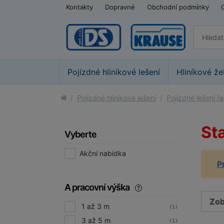
Kontakty
Dopravné
Obchodní podmínky
Pojízdné hliníkové lešení
Hliníkové že
Pojízdné hliníkové lešení
Pojízdné lešení ř
St
Vyberte
Akční nabídka
P
A pracovní výška
Zob
1 až 3 m
(1)
3 až 5 m
(1)