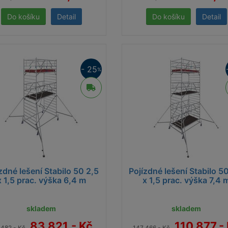
Detail
Detail
- 25
%
zdné lešení Stabilo 50 2,5
Pojízdné lešení Stabilo 5
x 1,5 prac. výška 6,4 m
x 1,5 prac. výška 7,4 
skladem
skladem
83 821,- Kč
110 877,-
 482,- Kč
147 466,- Kč