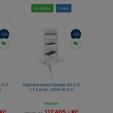
Detail
- 25
- 25
%
%
0 2,5
Pojízdné lešení Stabilo 50 2,5
m
x 1,5 prac. výška 8,4 m
skladem
 Kč
117 405,- Kč
156 148,- Kč