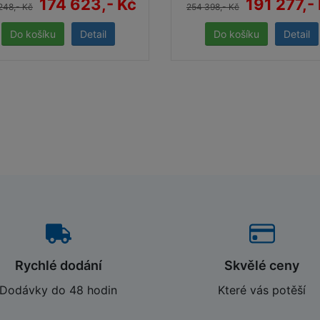
174 623,- Kč
191 277,-
248,- Kč
254 398,- Kč
Detail
Detail
Rychlé dodání
Skvělé ceny
Dodávky do 48 hodin
Které vás potěší