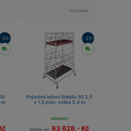
12 produktů
- 25
- 25
%
%
 50
Pojízdné lešení Stabilo 50 2,5
4 m
x 1,5 prac. výška 5,4 m
skladem
Kč
63 628,- Kč
84 625,- Kč