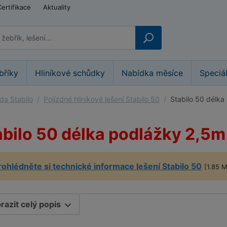
Certifikace
Aktuality
bříky
Hliníkové schůdky
Nabídka měsíce
Speciá
ada Stabilo
Pojízdné hliníkové lešení Stabilo 50
Stabilo 50 délka
abilo 50 délka podlážky 2,5m
rohlédněte si technické informace lešení Stabilo 50
[1.85 
razit celý popis