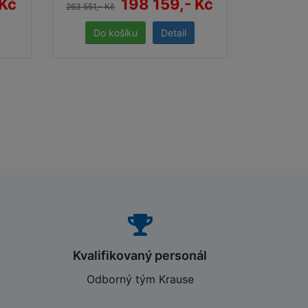
 Kč
198 159,- Kč
263 551,- Kč
Detail
Kvalifikovaný personál
Odborný tým Krause