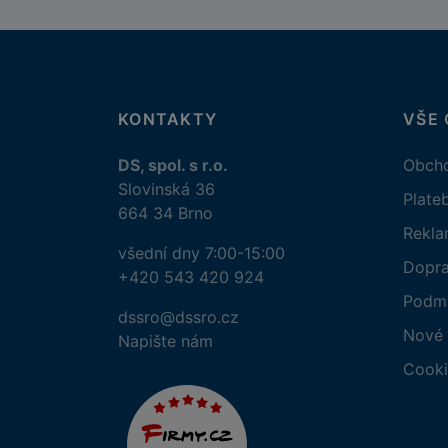
KONTAKTY
VŠE
DS, spol. s r.o.
Obcho
Slovinská 36
Plate
664 34 Brno
Rekl
všední dny 7:00-15:00
Dopr
+420 543 420 924
Podmí
dssro@dssro.cz
Nové 
Napište nám
Cooki