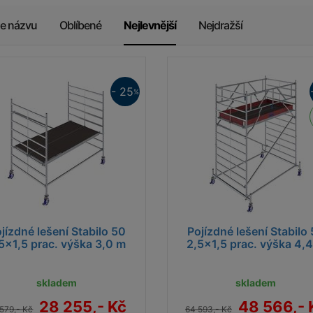
le názvu
Oblíbené
Nejlevnější
Nejdražší
- 25
%
jízdné lešení Stabilo 50
Pojízdné lešení Stabilo
5x1,5 prac. výška 3,0 m
2,5x1,5 prac. výška 4,
skladem
skladem
28 255,- Kč
48 566,- 
579,- Kč
64 593,- Kč