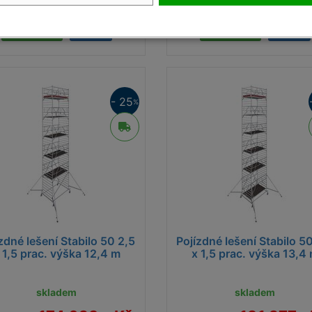
134 374,- Kč
140 941,-
717,- Kč
187 451,- Kč
Detail
Detail
- 25
%
zdné lešení Stabilo 50 2,5
Pojízdné lešení Stabilo 5
 1,5 prac. výška 12,4 m
x 1,5 prac. výška 13,4
skladem
skladem