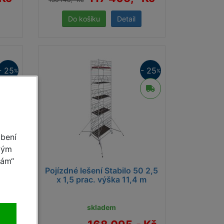
Detail
- 25
- 25
%
%
obení
vým
mám“
0 2,5
Pojízdné lešení Stabilo 50 2,5
 m
x 1,5 prac. výška 11,4 m
skladem