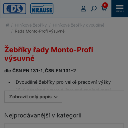
0
Hliníkové žebříky
Hliníkové žebříky dvoudílné
Řada Monto-Profi výsuvné
Žebříky řady Monto-Profi
výsuvné
dle ČSN EN 131-1, ČSN EN 131-2
Dvoudílné žebříky pro velké pracovní výšky
16-ti násobné tvarové lisované spojení mezi
Zobrazit celý popis
příčkou a bočnicí zajišťuje vysokou tuhost,
stabilitu a životnost žebříku
Po celém obvodě podélně rýhované příčky a
Nejprodávanější v kategorii
protiskluzové patky zajišťují vysoký stupeň
bezpečnosti