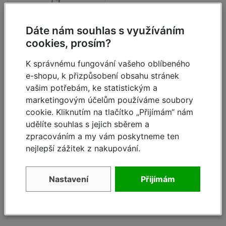
Délka
2,70
3,55
4,40
cca m
Dáte nám souhlas s využíváním
Přepravní
Šířka
cookies, prosím?
Žebřík dvoudílný
0,45
0,45
0,45
rozměry
cca m
výsuvný Monto-Profi
2x9 příček
K správnému fungování vašeho oblíbeného
Výška
0,15
0,15
0,15
e-shopu, k přizpůsobení obsahu stránek
skladem
cca m
vašim potřebám, ke statistickým a
3 461,-
4 603,- Kč
marketingovým účelům používáme soubory
Číslo výrobku
129277
129307
129321
Kč
cookie. Kliknutím na tlačítko „Přijímám“ nám
udělíte souhlas s jejich sběrem a
Detail
zpracováním a my vám poskytneme ten
nejlepší zážitek z nakupování.
Nastavení
Přijímám