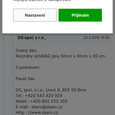
Chtěl bych se zeptat na rozměry ve složeném stavu.
Nastavení
Přijímám
Děkuji
Reagovat »
DS spol. s r.o.,
23.4.2018 14:59
Dobrý den,
Rozměry schůdků jsou 50cm x 40cm x 20 cm.
S podravem
Pavel Gec
DS, spol. s r.o., Úvoz 8, 602 00 Brno
Tel : +420 543 420 924
Mobil : +420 602 252 350
E-mail : dssro@dssro.cz
Http : //www.dssro.cz