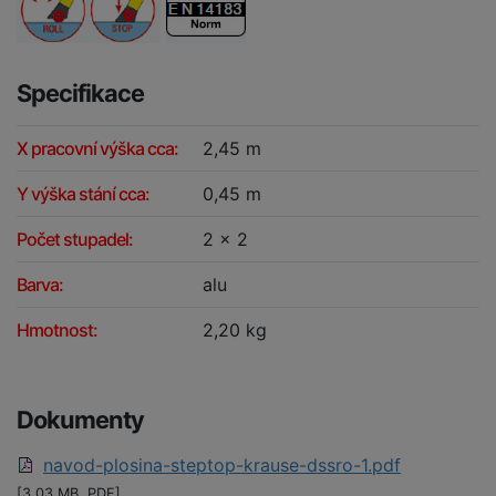
Specifikace
X pracovní výška cca:
2,45 m
Y výška stání cca:
0,45 m
Počet stupadel:
2 x 2
Barva:
alu
Hmotnost:
2,20 kg
Dokumenty
navod-plosina-steptop-krause-dssro-1.pdf
[3.03 MB, PDF]