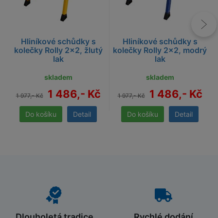
Hliníkové schůdky s
Hliníkové schůdky s
kolečky Rolly 2x2, žlutý
kolečky Rolly 2x2, modrý
lak
lak
skladem
skladem
1 486,- Kč
1 486,- Kč
1 977,- Kč
1 977,- Kč
Detail
Detail
Dlouholetá tradice
Rychlé dodání