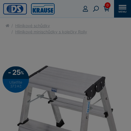
0
Hliníkové schůdky
Hliníkové minischůdky s kolečky Rolly
- 25
%
Ušetříte
373 Kč