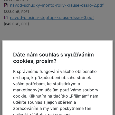
navod-schudky-monto-rolly-krause-dssro-2.pdf
[223.0 kB, PDF]
navod-plosina-steptop-krause-dssro-3.pdf
[845.0 kB, PDF]
Zeptejte se (4)
Dáte nám souhlas s využíváním
cookies, prosím?
Máte otázky k produktu:
Hliníkové schůdky s
K správnému fungování vašeho oblíbeného
kolečky Rolly 2x2
?
e-shopu, k přizpůsobení obsahu stránek
Zeptejte se.
vašim potřebám, ke statistickým a
marketingovým účelům používáme soubory
Zeptat se
cookie. Kliknutím na tlačítko „Přijímám“ nám
udělíte souhlas s jejich sběrem a
zpracováním a my vám poskytneme ten
Martin R,
nejlepší zážitek z nakupování.
22.4.2018 17:01