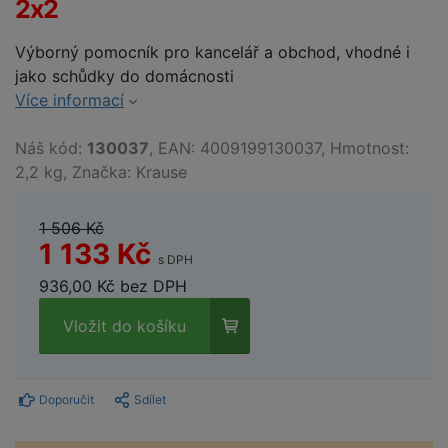
2x2
Výborný pomocník pro kancelář a obchod, vhodné i
jako schůdky do domácnosti
Více informací
Náš kód:
130037
, EAN: 4009199130037, Hmotnost:
2,2 kg, Značka: Krause
1 506 Kč
1 133 Kč
s DPH
936,00 Kč bez DPH
Vložit do košíku
Doporučit
Sdílet