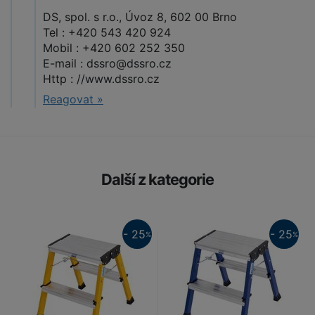
DS, spol. s r.o., Úvoz 8, 602 00 Brno
Tel : +420 543 420 924
Mobil : +420 602 252 350
E-mail : dssro@dssro.cz
Http : //www.dssro.cz
Reagovat »
Další z kategorie
25%
25%
- 25
- 25
%
%