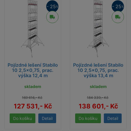
Šířka rámu 1,50 m
- 25
- 25
%
%
Délka podlážek 2 m a 2,5 m
Maximální přípustné rovnoměrně rozdělené
zatížení podlážky 480 kg, resp. 600 kg
Brzděná výškově stavitelná kola Ø 200 mm jsou
v ceně každé sestavy
Teleskopické hliníkové pojezdové traverzy
Pojízdné lešení Stabilo
Pojízdné lešení Stabilo
10 2,5x0,75, prac.
10 2,5x0,75, prac.
Technické informace lešení Stabilo 500
výška 12,4 m
výška 13,4 m
[1.85 MB, PDF]
skladem
skladem
169 616,- Kč
184 339,- Kč
127 531,- Kč
138 601,- Kč
Potřebujete si půjčit lešení v Brně a
okolí?
Detail
Detail
Pronajměte
si u nás pojízdné al lešení Krause – lehké,