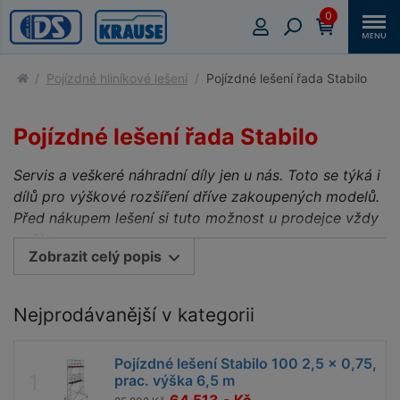
0
Pojízdné hliníkové lešení
Pojízdné lešení řada Stabilo
Pojízdné lešení řada Stabilo
Servis a veškeré náhradní díly jen u nás. Toto se týká i
dílů pro výškové rozšíření dříve zakoupených modelů.
Před nákupem lešení si tuto možnost u prodejce vždy
ověřte.
Zobrazit celý popis
Svařovaná lešení řady STABILO s certifikací TÜV,
zatížitelnost 200 kg/m² dle ČSN EN 1004 -1,
jsou
Nejprodávanější v kategorii
vlajkovou lodí ve flotile pojízdných hliníkových lešení
značky KRAUSE.
Stodvacetiletá výrobní tradice této
hessenské firmy, řada patentů a průmyslových vzorů,
Pojízdné lešení Stabilo 100 2,5 x 0,75,
prac. výška 6,5 m
mezinárodní technická ocenění a vysoká hodnocení v