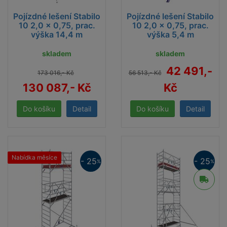
Pojízdné lešení Stabilo
Pojízdné lešení Stabilo
10 2,0 x 0,75, prac.
10 2,0 x 0,75, prac.
výška 14,4 m
výška 5,4 m
skladem
skladem
42 491,-
173 016,- Kč
56 513,- Kč
130 087,- Kč
Kč
Detail
Detail
Důležité!
Počet potřebných stabilizačních závaží, resp. využití
Nabídka měsíce
- 25
- 25
%
%
stabilizátorů, jsou dle zvolené konfigurace a užití
lešení uvedeny v návodu k montáži a používání.
Pojízdné hliníkové lešení -
Stabilo řada 10
dle ČSN EN 1004 -1