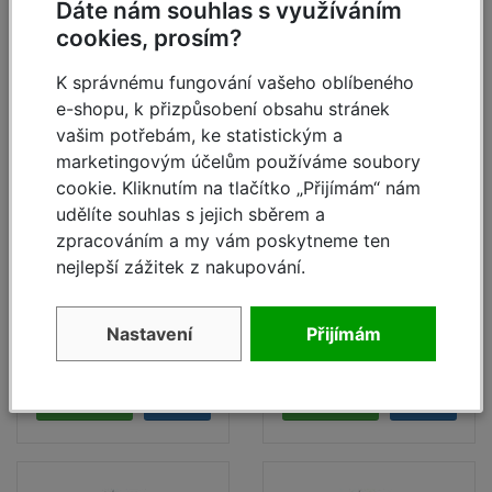
Dáte nám souhlas s využíváním
Brzděná výškově stavitelná kola Ø 200 mm jsou
cookies, prosím?
v ceně každé sestavy
Teleskopické hliníkové pojezdové traverzy
K správnému fungování vašeho oblíbeného
e-shopu, k přizpůsobení obsahu stránek
vašim potřebám, ke statistickým a
Technické informace lešení Stabilo 100
marketingovým účelům používáme soubory
[1.85 MB, PDF]
cookie. Kliknutím na tlačítko „Přijímám“ nám
Pojízdné lešení Stabilo
Pojízdné lešení Stabilo
udělíte souhlas s jejich sběrem a
10 2,5x0,75, prac.
10 2,5x0,75, prac.
zpracováním a my vám poskytneme ten
výška 10,4 m
výška 11,4 m
Pojízdné hliníkové lešení -
Stabilo řada
nejlepší zážitek z nakupování.
500
skladem
skladem
dle ČSN EN 1004 -1
137 738,- Kč
163 261,- Kč
Nastavení
Přijímám
103 562,- Kč
122 753,- Kč
Profesionální lešení vybavené dle nejnovějších
požadavků na bezpečnost - širší varianta
Detail
Detail
Řada technických prvků známých z fasádního
lešení – tvarová a současně svorná spojení
zajišťují maximální pevnost a stabilitu