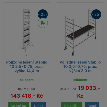
stabilní a snadno přemístitelné. Ideální pro malířské
práce, opravy fasád, montáže i renovace.
- 25
- 25
%
%
Prémiová kvalita Krause
– značka, které můžete
věřit
Pojízdné
– přesunete ho, kam potřebujete
Hliníková konstrukce
– lehká, odolná, bezpečná
K dispozici v Brně
– rychlé vyzvednutí Slovinská
36, 612 00 Brno
Půjčovna lešení
DS, spol. s r.o - dnes a zítra se pusťte
Pojízdné lešení Stabilo
Pojízdné lešení Stabilo
10 2,5x0,75, prac.
10 2,5x0,75, prac.
do práce!
výška 14,4 m
výška 3,0 m
skladem
skladem
19 033,-
190 746,- Kč
25 314,- Kč
143 418,- Kč
Kč
Detail
Detail