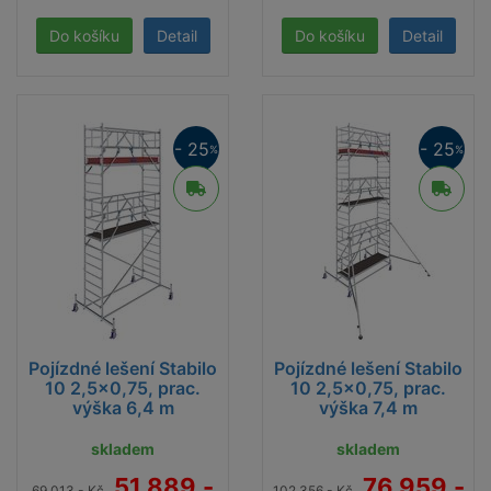
Detail
Detail
- 25
- 25
%
%
Pojízdné lešení Stabilo
Pojízdné lešení Stabilo
10 2,5x0,75, prac.
10 2,5x0,75, prac.
výška 6,4 m
výška 7,4 m
skladem
skladem
51 889,-
76 959,-
69 013,- Kč
102 356,- Kč