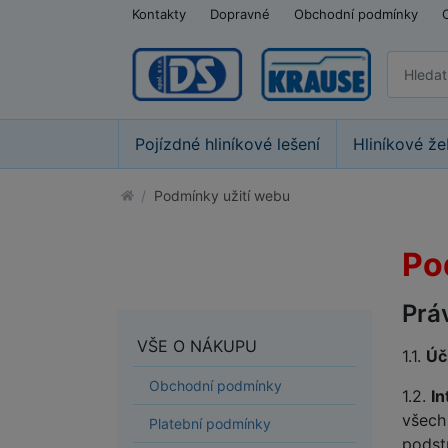
Kontakty
Dopravné
Obchodní podmínky
Pojízdné hliníkové lešení
Hliníkové že
Podmínky užití webu
Po
Prá
VŠE O NÁKUPU
1.1.
Úč
Obchodní podmínky
1.2.
In
všech
Platební podmínky
podst