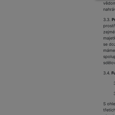
vědom
nahrá
3.3.
P
prost
zejmé
majet
se do
máme 
spolu
sdělo
3.4.
F
S ohl
třetí