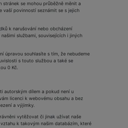
ch stránek se mohou průběžně měnit a
 vaší povinností seznámit se s jejich
edků k narušování nebo obcházení
ašimi službami, souvisejících i jiných
ní úpravou souhlasíte s tím, že nebudeme
vislosti s touto službou a také se
ou 0 Kč.
ti autorským dílem a pokud není u
 vám licenci k webovému obsahu a bez
ezení a výjimky.
rávněni vytěžovat či jinak užívat naše
e vztahu k takovým našim databázím, které