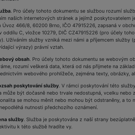
lužba
. Pro účely tohoto dokumentu se službou rozumí služb
ím našich internetových stránek a jejímž poskytovatelem je
m Úvoz 466/8, 60200 Brno, IČO 47915226, zapsaná v obchod
 v oddílu C, vložce 10279, DIČ CZ47915226 (pro účely toho
y). Užíváním služby vzniká mezi námi a příjemcem služby (
dající výrazy) právní vztah.
ebový obsah
. Pro účely tohoto dokumentu se webovým ob
áme, rozumí veškerá data, která od nás přijmete na zákl
řednictvím webového prohlížeče, zejména texty, obrázky, al
zsah poskytování služby
. V rámci poskytování této služb
a může být dočasně nebo trvale nedostupná, vcelku nebo zčás
ionalita se mohou měnit nebo mohou být odstraněny, a to 
 nepodléhá nutnosti předchozího oznámení.
na služby
. Služba je poskytována z naší strany bezúplatn
ktivitu k této službě hradíte vy.