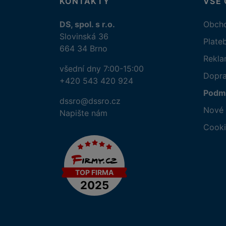
KONTAKTY
VŠE
DS, spol. s r.o.
Obcho
Slovinská 36
Plate
664 34 Brno
Rekl
všední dny 7:00-15:00
Dopr
+420 543 420 924
Podmí
dssro@dssro.cz
Nové 
Napište nám
Cooki