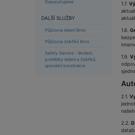
Doporučujeme
1.7.
Vý
aktual
DALŠÍ SLUŽBY
aktuál
1.8.
G
Půjčovna lešení Brno
bezpeč
Půjčovna žebříků Brno
inter
Safety Service - školení,
1.9.
V
prohlídky lešení a žebříků,
odpov
speciální konstrukce
sjedn
Aut
2.1.
Vy
jedno
našeh
2.2.
D
datab