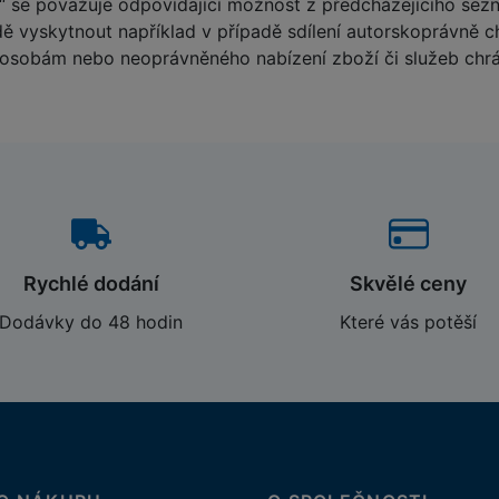
“ se považuje odpovídající možnost z předcházejícího sez
dě vyskytnout například v případě sdílení autorskoprávně ch
 osobám nebo neoprávněného nabízení zboží či služeb c
Rychlé dodání
Skvělé ceny
Dodávky do 48 hodin
Které vás potěší