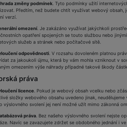
hrada změny podmínek
. Tyto podmínky užití internetový
izovat. Předtím, než budete chtít využívat webový obsah, je
ní verzí.
enerální omezení
. Je zakázáno využívat jakýchkoli prostř
nostních opatření spojených se touto službou nebo jinými n
netových služeb a stránek nebo počítačové sítě.
yloučení odpovědnosti
. V rozsahu dovoleném platnou práv
ídat za jakoukoli újmu, která by vám mohla vzniknout v sou
aným omezením výše náhrady případné takové škody částk
orská práva
loučení licence
. Pokud je webový obsah vcelku nebo zčás
tlivé složky webového obsahu uvedeno jinak, neudělujeme
o výslovného svolení jej není možné užít mimo zákonná om
atabázová práva
. Bez našeho výslovného svolení nejste op
áze. Navíc se zavazujete zdržet se obdobného jednání i v