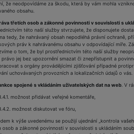
í, že neodpovídáme za škodu, která by vám mohla vzniknou
vaného obsahu.
ráva třetích osob a zákonné povinnosti v souvislosti s u
řednictvím této naší služby stvrzujete, že disponujete do
na tedy, že nahrávaný obsah nepodléhá právní ochraně, p
kových práv k nahrávanému obsahu v odpovídající míře. Zá
zvíme o tom, že byl prostřednictvím této naší služby neopr
právo jej bez upozornění smazat či znepřístupnit a povin
pracovat s orgány provádějícími zjišťování případné protipr
vání uchovávaných provozních a lokalizačních údajů o vás.
unkce spojené s vkládáním uživatelských dat na web
. V r
3.4.1. možnost přidávat veřejné komentáře,
3.4.2. možnost diskutovat ve fóru,
edem k výše uvedenému se použijí ujednání „kontrola vašeh
ch osob a zákonné povinnosti v souvislosti s ukládáním so