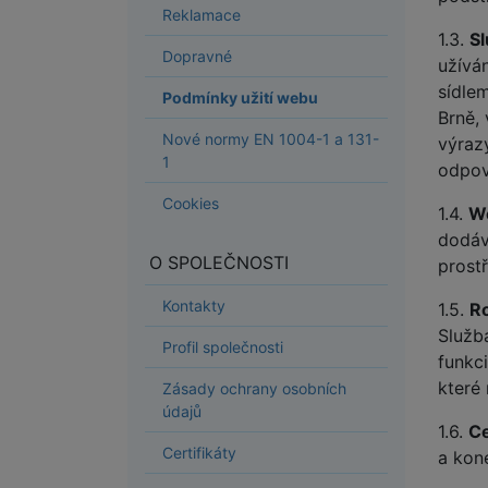
Reklamace
1.3.
S
Dopravné
užíván
sídle
Podmínky užití webu
Brně,
Nové normy EN 1004-1 a 131-
výraz
1
odpoví
Cookies
1.4.
W
dodáv
O SPOLEČNOSTI
prost
Kontakty
1.5.
Ro
Služb
Profil společnosti
funkc
které
Zásady ochrany osobních
údajů
1.6.
Ce
Certifikáty
a kone