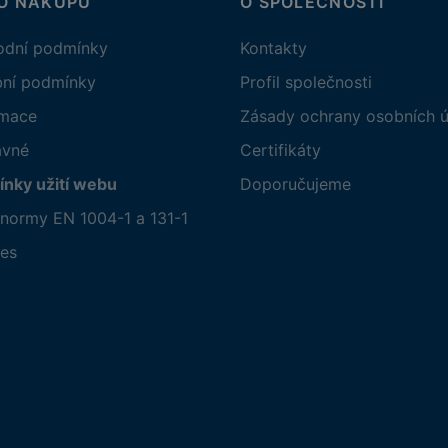
 O NÁKUPU
O SPOLEČNOSTI
dní podmínky
Kontakty
bní podmínky
Profil společnosti
amace
Zásady ochrany osobních ú
avné
Certifikáty
nky užití webu
Doporučujeme
normy EN 1004-1 a 131-1
es