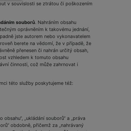
t v souvislosti se ztrátou či poškozením
kládáním souborů
. Nahráním obsahu
statečným oprávněním k takovému jednání,
řípadně jste autorem nebo vykonavatelem
roveň berete na vědomí, že v případě, že
ávněně přenesen či nahrán určitý obsah,
nost vzhledem k tomuto obsahu
ávní činnosti, což může zahrnovat i
ámci této služby poskytujeme též:
o obsahu“, „ukládání souborů“ a „práva
uborů“ obdobně, přičemž za „nahrávaný