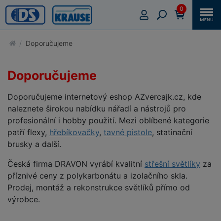
0
Doporučujeme
Doporučujeme
Doporučujeme internetový eshop AZvercajk.cz, kde
naleznete širokou nabídku nářadí a nástrojů pro
profesionální i hobby použití. Mezi oblíbené kategorie
patří flexy,
hřebíkovačky
,
tavné pistole
, statinační
brusky a další.
Česká firma DRAVON vyrábí kvalitní
střešní světlíky
za
příznivé ceny z polykarbonátu a izolačního skla.
Prodej, montáž a rekonstrukce světlíků přímo od
výrobce.