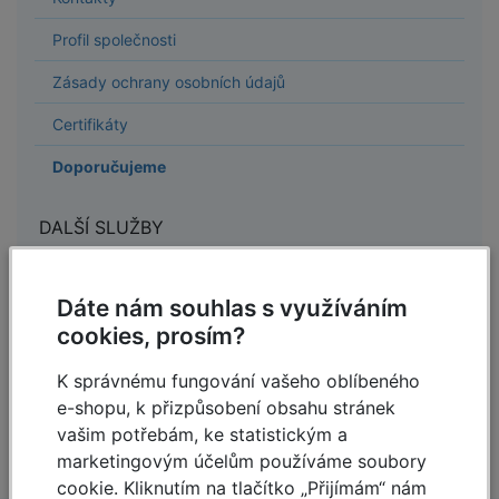
Profil společnosti
Zásady ochrany osobních údajů
Certifikáty
Doporučujeme
DALŠÍ SLUŽBY
Půjčovna lešení Brno
Dáte nám souhlas s využíváním
Půjčovna žebříků Brno
cookies, prosím?
Safety Service - školení, prohlídky lešení a žebříků,
K správnému fungování vašeho oblíbeného
speciální konstrukce
e-shopu, k přizpůsobení obsahu stránek
vašim potřebám, ke statistickým a
marketingovým účelům používáme soubory
cookie. Kliknutím na tlačítko „Přijímám“ nám