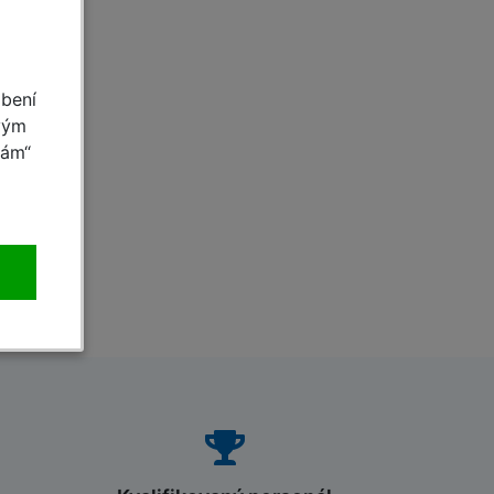
obení
vým
mám“