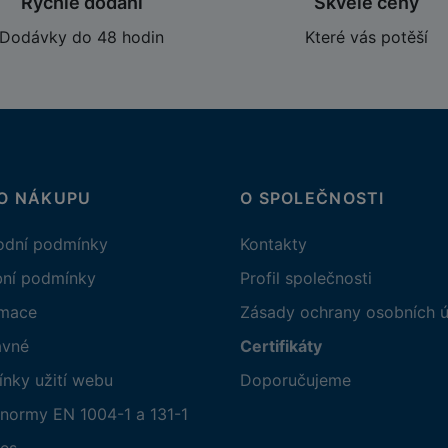
Rychlé dodání
Skvělé ceny
Dodávky do 48 hodin
Které vás potěší
 O NÁKUPU
O SPOLEČNOSTI
dní podmínky
Kontakty
bní podmínky
Profil společnosti
amace
Zásady ochrany osobních ú
avné
Certifikáty
nky užití webu
Doporučujeme
normy EN 1004-1 a 131-1