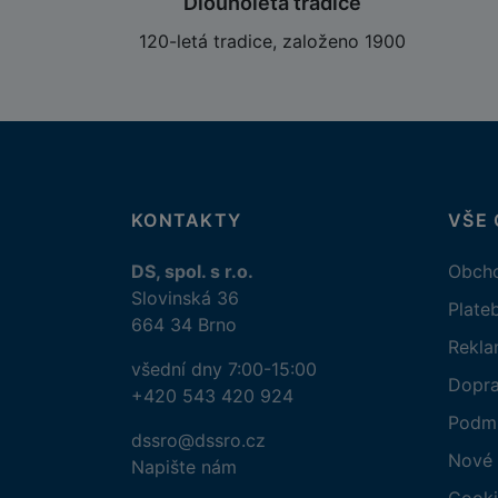
Dlouholetá tradice
120-letá tradice, založeno 1900
KONTAKTY
VŠE
DS, spol. s r.o.
Obcho
Slovinská 36
Plate
664 34 Brno
Rekl
všední dny 7:00-15:00
Dopr
+420 543 420 924
Podmí
dssro@dssro.cz
Nové 
Napište nám