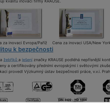
ují kvalitu inovací firmy KRAUSE.
 za inovaci Evropa/Paříž
Cena za inovaci USA/New Yor
litou k bezpečnosti
ba
žebříků
a
lešení
značky KRAUSE podléhá nepřísnější kontr
eny a certifikovány předními evropskými i světovými zkušeb
ikaci provedl Výzkumný ústav bezpečnosti práce, v.v.i. Prah