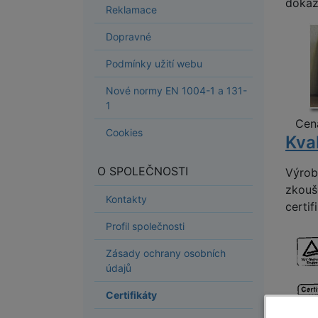
dokaz
Reklamace
Dopravné
Podmínky užití webu
Nové normy EN 1004-1 a 131-
1
Cena
Cookies
Kva
O SPOLEČNOSTI
Výro
zkouš
Kontakty
certif
Profil společnosti
Zásady ochrany osobních
údajů
Certifikáty