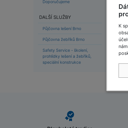
Doporučujeme
Dá
pr
DALŠÍ SLUŽBY
K sp
Půjčovna lešení Brno
obsa
účel
Půjčovna žebříků Brno
nám 
Safety Service - školení,
posk
prohlídky lešení a žebříků,
speciální konstrukce