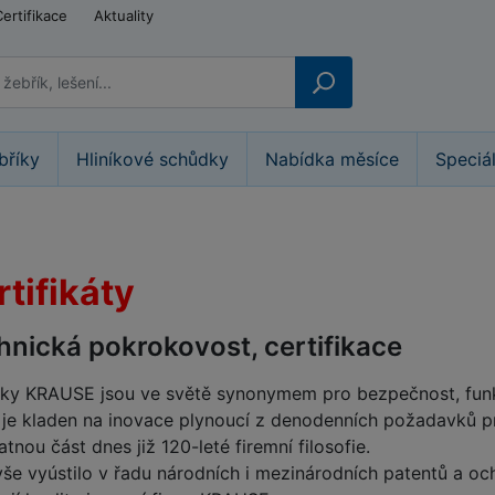
Certifikace
Aktuality
bříky
Hliníkové schůdky
Nabídka měsíce
Speciá
tifikáty
hnická pokrokovost, certifikace
ky KRAUSE jsou ve světě synonymem pro bezpečnost, funkc
 je kladen na inovace plynoucí z denodenních požadavků pr
tnou část dnes již 120-leté firemní filosofie.
vše vyústilo v řadu národních i mezinárodních patentů a o