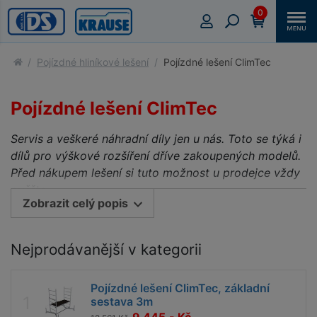
0
Pojízdné hliníkové lešení
Pojízdné lešení ClimTec
Pojízdné lešení ClimTec
Servis a veškeré náhradní díly jen u nás. Toto se týká i
dílů pro výškové rozšíření dříve zakoupených modelů.
Před nákupem lešení si tuto možnost u prodejce vždy
ověřte.
Zobrazit celý popis
ClimTec ® System - certifikované hliníkové pracovní
lešení ceněné především pro flexibilní a rychlé použití
Nejprodávanější v kategorii
v interiéru i exteriéru
Certifikace TÜV, zatížitelnost 200 kg/m² dle
Pojízdné lešení ClimTec, základní
ČSN EN 1004 -1,
což při rozměru podlážky 1,50
sestava 3m
x 0,60 m představuje maximální přípustné