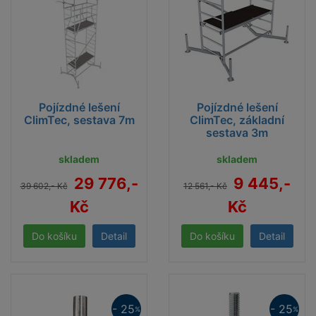
Pojízdné lešení
Pojízdné lešení
ClimTec, sestava 7m
ClimTec, základní
sestava 3m
skladem
skladem
29 776,-
9 445,-
39 602,- Kč
12 561,- Kč
Kč
Kč
Detail
Detail
- 25
- 25
%
%