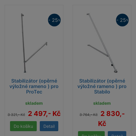
Půjčovna lešení
DS, spol. s r.o - dnes a zítra se pusťte
- 25
- 25
%
%
do práce!
Stabilizátor (opěrné
Stabilizátor (opěrné
výložné rameno ) pro
výložné rameno ) pro
ProTec
Stabilo
skladem
skladem
2 497,- Kč
2 830,-
3 321,- Kč
3 764,- Kč
Kč
Detail