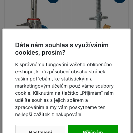
Důležité!
Počet potřebných stabilizačních závaží, resp. využití
Dáte nám souhlas s využíváním
stabilizátorů, jsou dle zvolené konfigurace a užití
lešení uvedeny v návodu k montáži a používání.
cookies, prosím?
Sada 4 ks
Sada 4 ks
pojezdových kol D 125
pojezdových kol D 150
K správnému fungování vašeho oblíbeného
mm
mm
e-shopu, k přizpůsobení obsahu stránek
vašim potřebám, ke statistickým a
skladem
skladem
marketingovým účelům používáme soubory
3 303,-
4 680,-
4 393,- Kč
6 224,- Kč
cookie. Kliknutím na tlačítko „Přijímám“ nám
Kč
Kč
udělíte souhlas s jejich sběrem a
Již 30 let patří
značka KRAUSE
prostřednictvím
zpracováním a my vám poskytneme ten
brněnské firmy DS, spol. s r.o. ke špičce v nabídce
Detail
Detail
nejlepší zážitek z nakupování.
pojízdných lešení v České republice. Svědčí o tom
spokojenost dnes již tisíců tuzemských uživatelů.
Téměř nulový podíl reklamací, robustnost při současně
Nastavení
Přijímám