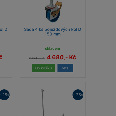
ol D
Sada 4 ks pojezdových kol D
150 mm
skladem
č
4 680,- Kč
6 224,- Kč
Detail
- 25
- 25
%
%