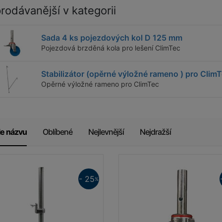
dová kola se u lešení ClimTec objednávají jako zvláštní
rodávanější v kategorii
šenství.
st použití stabilizátorů (opěrných výložných ramen)
Sada 4 ks pojezdových kol D 125 mm
uje vysokou stabilitu lešení a redukuje počet nutných
Pojezdová brzděná kola pro lešení ClimTec
lizačních závaží - č. výrobku 704306
.
Stabilizátor (opěrné výložné rameno ) pro Clim
Opěrné výložné rameno pro ClimTec
žité!
potřebných stabilizačních závaží, resp. využití
izátorů, jsou dle zvolené konfigurace a užití lešení
le názvu
Oblíbené
Nejlevnější
Nejdražší
ny v návodu k montáži a používání.
- 25
%