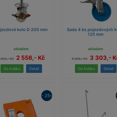
jezdové kolo D 200 mm
Sada 4 ks pojezdových k
125 mm
skladem
skladem
2 556,- Kč
3 303,- K
 400,- Kč
4 393,- Kč
Detail
Detail
- 25
%