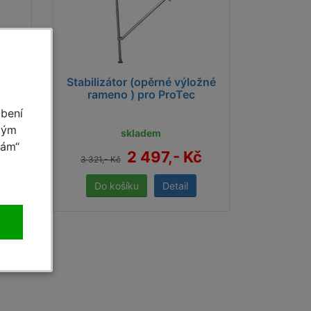
ožné
Stabilizátor (opěrné výložné
rameno ) pro ProTec
obení
vým
skladem
mám“
č
2 497,- Kč
3 321,- Kč
Detail