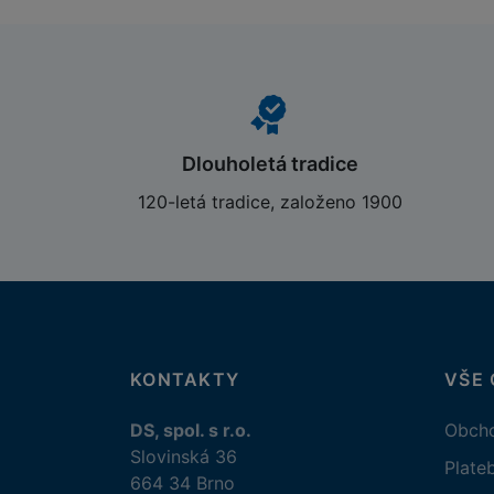
Dlouholetá tradice
120-letá tradice, založeno 1900
KONTAKTY
VŠE
DS, spol. s r.o.
Obcho
Slovinská 36
Plate
664 34 Brno