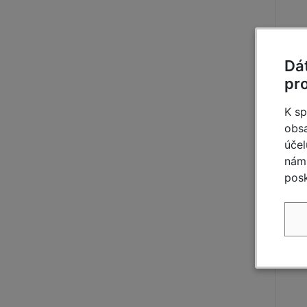
Dá
S
pr
K sp
obsa
účel
nám 
posk