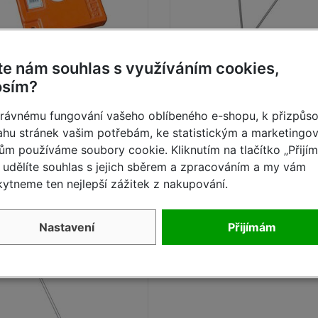
te nám souhlas s využíváním cookies,
tabilizační závaží 10 kg
Stabilizátor (opěrné výl
osím?
rameno ) pro ClimTec
rávnému fungování vašeho oblíbeného e-shopu, k přizpůs
hu stránek vašim potřebám, ke statistickým a marketingo
skladem
skladem
ům používáme soubory cookie. Kliknutím na tlačítko „Přijí
1 160,- Kč
2 222,- K
1 543,- Kč
2 955,- Kč
udělíte souhlas s jejich sběrem a zpracováním a my vám
ytneme ten nejlepší zážitek z nakupování.
Detail
Detail
Nastavení
Přijímám
- 25
%