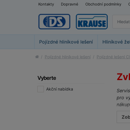
Kontakty
Dopravné
Obchodní podmínky
Pojízdné hliníkové lešení
Hliníkové že
Pojízdné hliníkové lešení
Pojízdné lešení C
Zvl
Vyberte
Akční nabídka
Servis
pro v
nákup
Pojez
Zob
ostatn