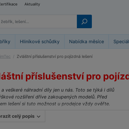
Certifikace
Aktuality
bříky
Hliníkové schůdky
Nabídka měsíce
Speciá
limTec
Zvláštní příslušenství pro pojízdná lešení
áštní příslušenství pro pojíz
 a veškeré náhradní díly jen u nás. Toto se týká i dílů
ýškové rozšíření dříve zakoupených modelů. Před
em lešení si tuto možnost u prodejce vždy ověřte.
dová kola nejsou u lešení ClimTec
na rozdíl od
razit celý popis
ích typů pojízdných lešení součástí jednotlivých sestav.