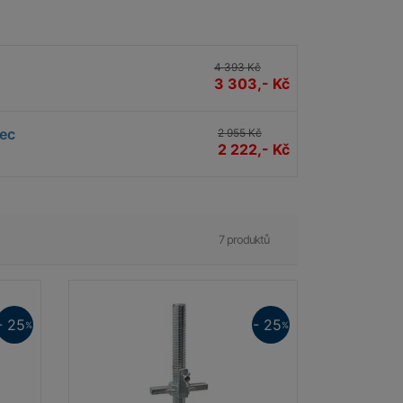
4 393 Kč
3 303,- Kč
Tec
2 955 Kč
2 222,- Kč
7 produktů
- 25
- 25
%
%