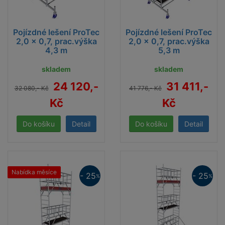
Pojízdné lešení ProTec
Pojízdné lešení ProTec
2,0 x 0,7, prac.výška
2,0 x 0,7, prac.výška
4,3 m
5,3 m
skladem
skladem
24 120,-
31 411,-
32 080,- Kč
41 776,- Kč
Kč
Kč
Detail
Detail
Nabídka měsíce
- 25
- 25
%
%