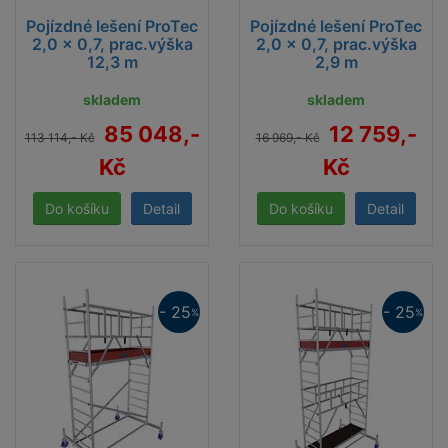
Pojízdné lešení ProTec
Pojízdné lešení ProTec
2,0 x 0,7, prac.výška
2,0 x 0,7, prac.výška
12,3 m
2,9 m
skladem
skladem
85 048,-
12 759,-
113 114,- Kč
16 969,- Kč
Kč
Kč
Detail
Detail
- 25
- 25
%
%