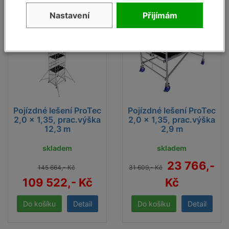
- 25
- 25
%
%
Nastavení
Přijímám
Pojízdné lešení ProTec
Pojízdné lešení ProTec
2,0 x 1,35, prac.výška
2,0 x 1,35, prac.výška
12,3 m
2,9 m
skladem
skladem
23 766,-
145 664,- Kč
31 609,- Kč
109 522,- Kč
Kč
Detail
Detail