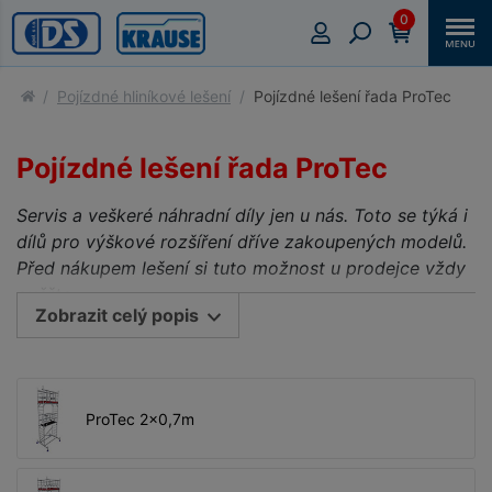
0
Pojízdné hliníkové lešení
Pojízdné lešení řada ProTec
Pojízdné lešení řada ProTec
Servis a veškeré náhradní díly jen u nás. Toto se týká i
dílů pro výškové rozšíření dříve zakoupených modelů.
Před nákupem lešení si tuto možnost u prodejce vždy
ověřte.
Zobrazit celý popis
Certifikované hliníkové pojízdné lešení ProTec®
System dle ČSN EN 1004-1 pro náročné použití s
výškově stavitelnými, brzděnými koly Ø 150mm
ProTec 2x0,7m
Pojízdné hliníkové lešení certifikace TÜV,
zatížitelnost 200 kg/m² dle ČSN EN 1004 -1
nabízené ve dvou rozměrových řadách dle