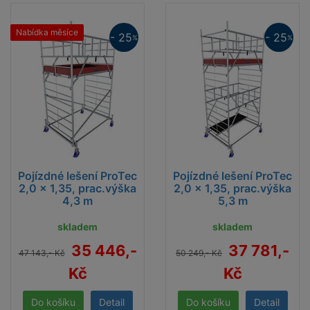
Nabídka měsíce
- 25
- 25
%
%
Pojízdné lešení ProTec
Pojízdné lešení ProTec
2,0 x 1,35, prac.výška
2,0 x 1,35, prac.výška
4,3 m
5,3 m
skladem
skladem
35 446,-
37 781,-
47 143,- Kč
50 249,- Kč
Kč
Kč
Detail
Detail