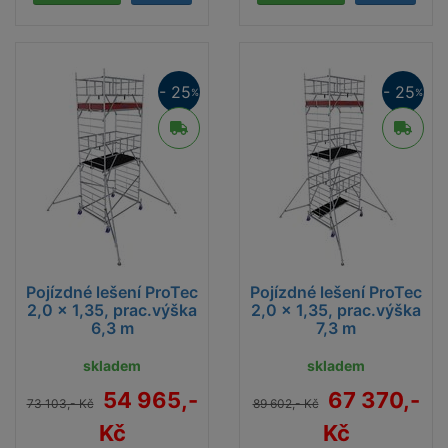
- 25
- 25
%
%
Pojízdné lešení ProTec
Pojízdné lešení ProTec
2,0 x 1,35, prac.výška
2,0 x 1,35, prac.výška
6,3 m
7,3 m
skladem
skladem
54 965,-
67 370,-
73 103,- Kč
89 602,- Kč
Kč
Kč