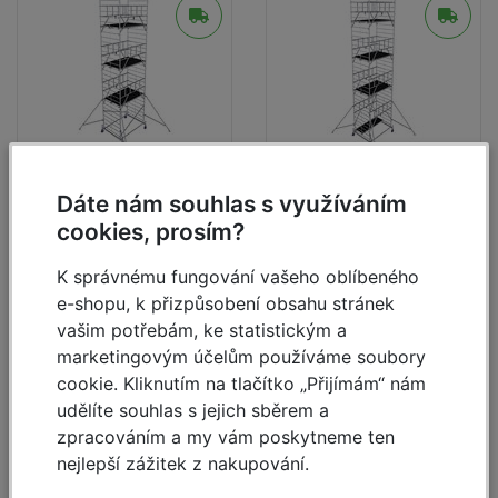
Pojízdné lešení ProTec
Pojízdné lešení ProTec
Dáte nám souhlas s využíváním
2,0 x 1,35, prac.výška
2,0 x 1,35, prac.výška
cookies, prosím?
10,3 m
11,3 m
K správnému fungování vašeho oblíbeného
skladem
skladem
e-shopu, k přizpůsobení obsahu stránek
88 782,-
118 080,- Kč
135 426,- Kč
vašim potřebám, ke statistickým a
Kč
101 824,- Kč
marketingovým účelům používáme soubory
cookie. Kliknutím na tlačítko „Přijímám“ nám
Detail
Detail
udělíte souhlas s jejich sběrem a
zpracováním a my vám poskytneme ten
nejlepší zážitek z nakupování.