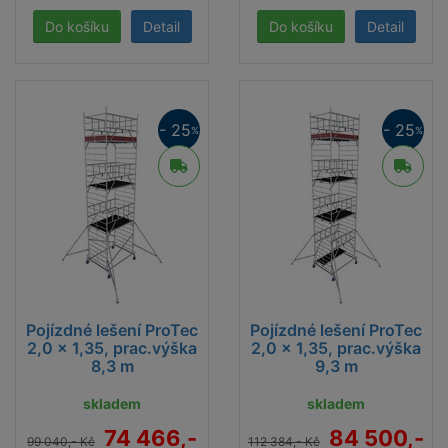
Detail
Detail
- 25
- 25
%
%
Pojízdné lešení ProTec
Pojízdné lešení ProTec
2,0 x 1,35, prac.výška
2,0 x 1,35, prac.výška
8,3 m
9,3 m
skladem
skladem
74 466,-
84 500,-
99 040,- Kč
112 384,- Kč