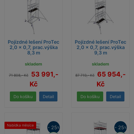
Pojízdné lešení ProTec
Pojízdné lešení ProTec
2,0 x 0,7, prac.výška
2,0 x 0,7, prac.výška
8,3 m
9,3 m
skladem
skladem
53 991,-
65 954,-
71 808,- Kč
87 719,- Kč
Kč
Kč
Detail
Detail
Nabídka měsíce
- 25
- 25
%
%