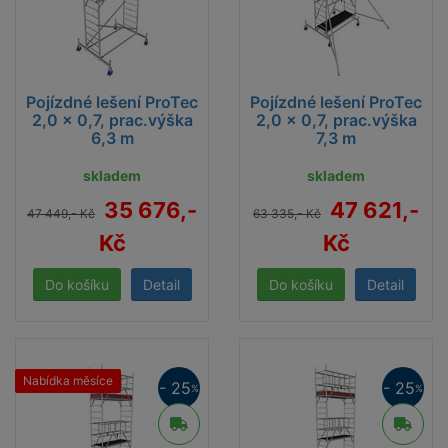
Pojízdné lešení ProTec
Pojízdné lešení ProTec
2,0 x 0,7, prac.výška
2,0 x 0,7, prac.výška
6,3 m
7,3 m
skladem
skladem
35 676,-
47 621,-
47 449,- Kč
63 335,- Kč
Kč
Kč
Detail
Detail
Nabídka měsíce
- 25
- 25
%
%