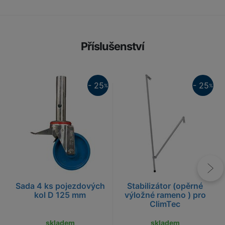
Příslušenství
25%
25%
- 25
- 25
%
%
Sada 4 ks pojezdových
Stabilizátor (opěrné
kol D 125 mm
výložné rameno ) pro
ClimTec
skladem
skladem