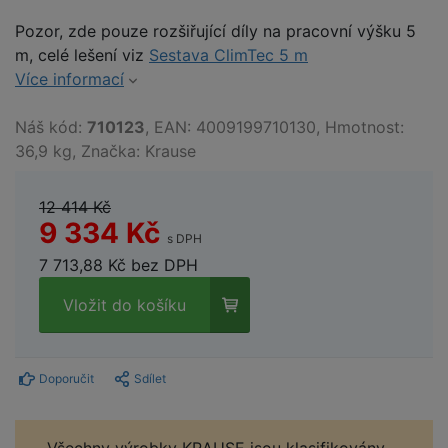
Pozor, zde pouze rozšiřující díly na pracovní výšku 5
m, celé lešení viz
Sestava ClimTec 5 m
Více informací
Náš kód:
710123
, EAN: 4009199710130, Hmotnost:
36,9 kg, Značka: Krause
12 414 Kč
9 334 Kč
s DPH
7 713,88 Kč bez DPH
Vložit do košíku
Doporučit
Sdílet