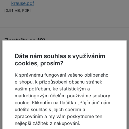
krause.pdf
[3.91 MB, PDF]
Zeptejte se (0)
Dáte nám souhlas s využíváním
Máte otázky k produktu:
Pojízdné lešení ClimTec,
cookies, prosím?
první nástavba
?
Zeptejte se.
K správnému fungování vašeho oblíbeného
e-shopu, k přizpůsobení obsahu stránek
Zeptat se
vašim potřebám, ke statistickým a
marketingovým účelům používáme soubory
cookie. Kliknutím na tlačítko „Přijímám“ nám
udělíte souhlas s jejich sběrem a
zpracováním a my vám poskytneme ten
nejlepší zážitek z nakupování.
Doporučujeme dokoupit