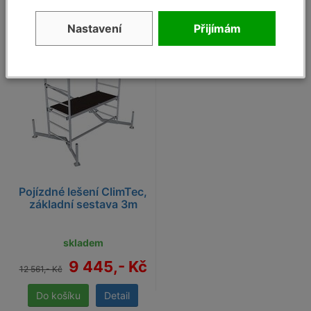
Nastavení
Přijímám
25%
- 25
%
Pojízdné lešení ClimTec,
základní sestava 3m
skladem
9 445,- Kč
12 561,- Kč
Detail