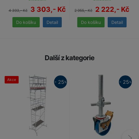
3 303,- Kč
2 222,- Kč
4 393,- Kč
2 955,- Kč
Detail
Detail
Další z kategorie
Akce
25%
- 25
- 25
%
%
25%