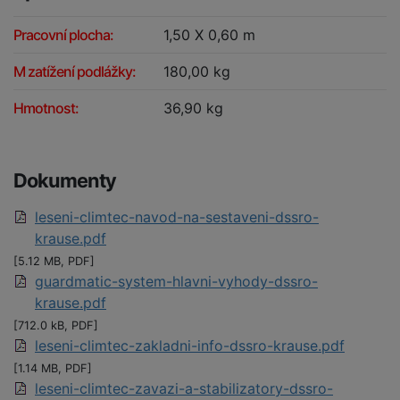
Pracovní plocha:
1,50 X 0,60 m
M zatížení podlážky:
180,00 kg
Hmotnost:
36,90 kg
Dokumenty
leseni-climtec-navod-na-sestaveni-dssro-
krause.pdf
[5.12 MB, PDF]
guardmatic-system-hlavni-vyhody-dssro-
krause.pdf
[712.0 kB, PDF]
leseni-climtec-zakladni-info-dssro-krause.pdf
[1.14 MB, PDF]
leseni-climtec-zavazi-a-stabilizatory-dssro-