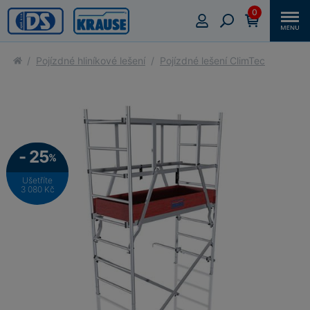
0
Pojízdné hliníkové lešení
Pojízdné lešení ClimTec
- 25
%
Ušetříte
3 080 Kč