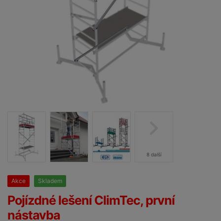
8 další
Akce
Skladem
25%
Pojízdné lešení ClimTec, první
nástavba