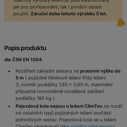
Všechny výrobky KRAUSE jsou klasifikovány
jak pro profesionální, tak i privátní oblast
použití.
Záruční doba tohoto výrobku 5 let.
Popis produktu
dle ČSN EN 1004
Rozšíření základní sestavy na
pracovní výšku do
5 m
( pojízdné hliníkové lešení třídy lešení
3, rozměr podlážky 1,50 x 0,60 m, maximální
přípustné rovnoměrně rozdělené zatížení
podlážky 180 kg ).
Pojezdová kola nejsou u lešení ClimTec
na rozdíl
od ostatních typů pojízdných lešení součástí
jednotlivých sestav. Pojezdová kola se u lešení
ClimTec objednávají jako
zvláštní příslušenství