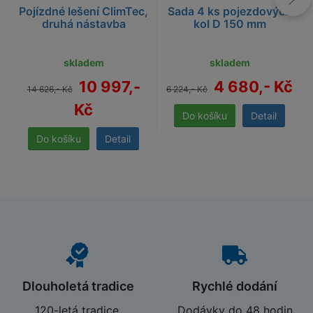
Pojízdné lešení ClimTec,
Sada 4 ks pojezdových
druhá nástavba
kol D 150 mm
skladem
skladem
10 997,-
4 680,- Kč
14 626,- Kč
6 224,- Kč
Kč
Detail
Detail
Dlouholetá tradice
Rychlé dodání
120-letá tradice,
Dodávky do 48 hodin