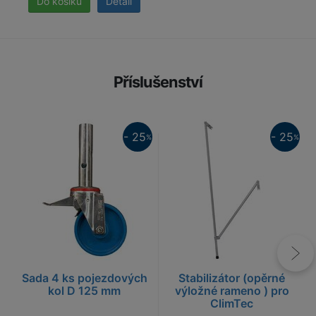
Detail
Příslušenství
25%
25%
- 25
- 25
%
%
Sada 4 ks pojezdových
Stabilizátor (opěrné
kol D 125 mm
výložné rameno ) pro
ClimTec