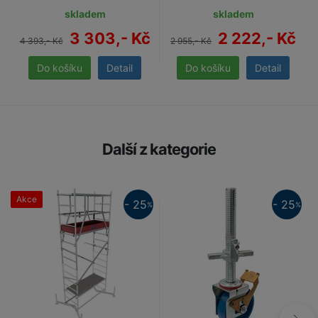
skladem
skladem
3 303,- Kč
2 222,- Kč
4 393,- Kč
2 955,- Kč
Detail
Detail
Další z kategorie
Akce
25%
- 25
- 25
%
%
25%