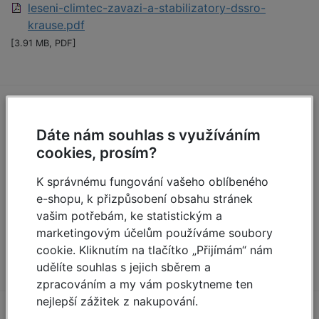
leseni-climtec-zavazi-a-stabilizatory-dssro-
krause.pdf
[3.91 MB, PDF]
Zeptejte se (0)
Dáte nám souhlas s využíváním
cookies, prosím?
Máte otázky k produktu:
Pojízdné lešení ClimTec,
druhá nástavba
?
K správnému fungování vašeho oblíbeného
Zeptejte se.
e-shopu, k přizpůsobení obsahu stránek
vašim potřebám, ke statistickým a
Zeptat se
marketingovým účelům používáme soubory
cookie. Kliknutím na tlačítko „Přijímám“ nám
udělíte souhlas s jejich sběrem a
zpracováním a my vám poskytneme ten
nejlepší zážitek z nakupování.