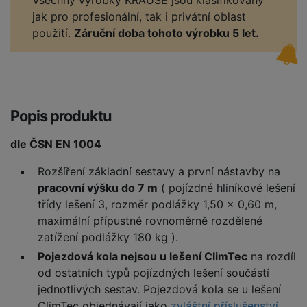
Všechny výrobky KRAUSE jsou klasifikovány
jak pro profesionální, tak i privátní oblast
použití.
Záruční doba tohoto výrobku 5 let.
Popis produktu
dle ČSN EN 1004
Rozšíření základní sestavy a první nástavby na
pracovní výšku do 7 m
( pojízdné hliníkové lešení
třídy lešení 3, rozměr podlážky 1,50 x 0,60 m,
maximální přípustné rovnoměrně rozdělené
zatížení podlážky 180 kg ).
Pojezdová kola nejsou u lešení ClimTec
na rozdíl
od ostatních typů pojízdných lešení součástí
jednotlivých sestav. Pojezdová kola se u lešení
ClimTec objednávají jako
zvláštní příslušenství