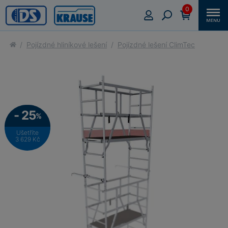
0
Pojízdné hliníkové lešení
Pojízdné lešení ClimTec
- 25
%
Ušetříte
3 629 Kč