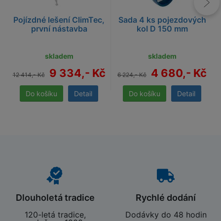
Pojízdné lešení ClimTec,
Sada 4 ks pojezdových
první nástavba
kol D 150 mm
skladem
skladem
9 334,- Kč
4 680,- Kč
12 414,- Kč
6 224,- Kč
Detail
Detail
Dlouholetá tradice
Rychlé dodání
120-letá tradice,
Dodávky do 48 hodin