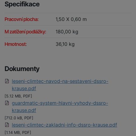
Specifikace
Pracovní plocha:
1,50 X 0,60 m
M zatížení podlážky:
180,00 kg
Hmotnost:
36,10 kg
Dokumenty
leseni-climtec-navod-na-sestaveni-dssro-
krause.pdf
[5.12 MB, PDF]
guardmatic-system-hlavni-vyhody-dssro-
krause.pdf
[712.0 kB, PDF]
leseni-climtec-zakladni-info-dssro-krause.pdf
[1.14 MB, PDF]