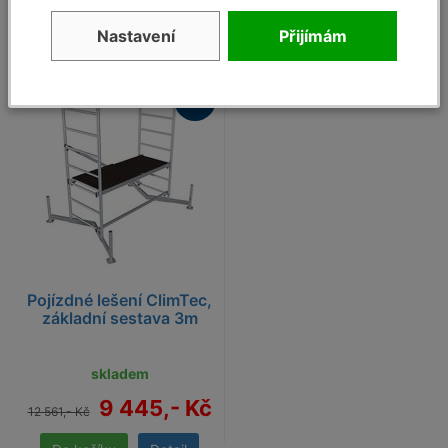
Doporučujeme dokoupit
Nastavení
Přijímám
25%
- 25
%
Pojízdné lešení ClimTec,
základní sestava 3m
skladem
9 445,- Kč
12 561,- Kč