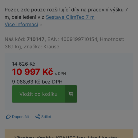
Pozor, zde pouze rozšiřující díly na pracovní výšku 7
m, celé lešení viz
Sestava ClimTec 7 m
Více informací
Náš kód:
710147
, EAN: 4009199710154, Hmotnost:
36,1 kg, Značka: Krause
14 626 Kč
10 997 Kč
s DPH
9 088,63 Kč bez DPH
Vložit do košíku
Doporučit
Sdílet