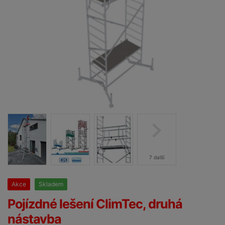
7 další
Akce
Skladem
25%
Pojízdné lešení ClimTec, druhá
nástavba