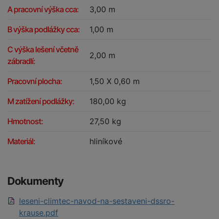
A pracovní výška cca:
3,00 m
B výška podlážky cca:
1,00 m
C výška lešení včetně
2,00 m
zábradlí:
Pracovní plocha:
1,50 X 0,60 m
M zatížení podlážky:
180,00 kg
Hmotnost:
27,50 kg
Materiál:
hliníkové
Dokumenty
leseni-climtec-navod-na-sestaveni-dssro-
krause.pdf