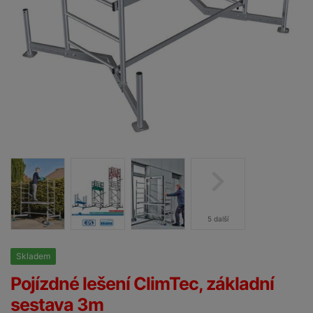
5 další
Skladem
25%
Pojízdné lešení ClimTec, základní
sestava 3m