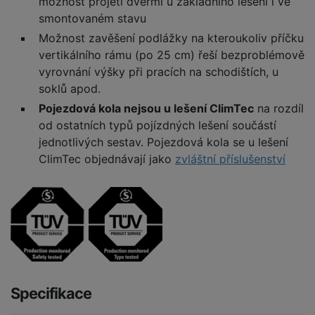
možnost projetí dveřmi u základního lešení i ve
smontovaném stavu
Možnost zavěšení podlážky na kteroukoliv příčku
vertikálního rámu (po 25 cm) řeší bezproblémově
vyrovnání výšky při pracích na schodištích, u
soklů apod.
Pojezdová kola nejsou u lešení ClimTec
na rozdíl
od ostatních typů pojízdných lešení součástí
jednotlivých sestav. Pojezdová kola se u lešení
ClimTec objednávají jako
zvláštní příslušenství
Specifikace