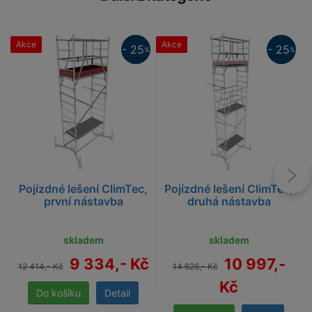
Akce
Akce
- 25
- 25
%
%
25%
25%
Pojízdné lešení ClimTec,
Pojízdné lešení ClimTec,
první nástavba
druhá nástavba
skladem
skladem
9 334,- Kč
10 997,-
12 414,- Kč
14 626,- Kč
Kč
Detail