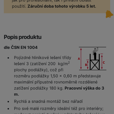
jak pro profesionální, tak i privátní oblast
použití.
Záruční doba tohoto výrobku 5 let.
Popis produktu
dle ČSN EN 1004
Pojízdné hliníkové lešení třídy
2
lešení 3 (zatížení 200 kg/m
plochy podlážky), což při
rozměru podlážky 1,50 x 0,60 m představuje
maximální přípustné rovnoměrně rozdělené
zatížení podlážky 180 kg.
Pracovní výška do 3
m.
Rychlá a snadná montáž bez nářadí
Pro své malé rozměry ideální též pro interiéry;