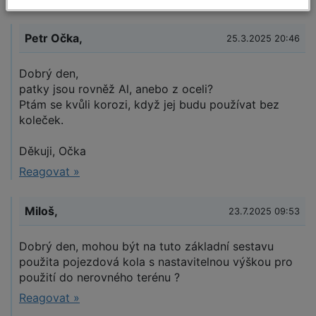
Petr Očka,
25.3.2025 20:46
Dobrý den,
patky jsou rovněž Al, anebo z oceli?
Ptám se kvůli korozi, když jej budu používat bez
koleček.
Děkuji, Očka
Reagovat »
Miloš,
23.7.2025 09:53
Dobrý den, mohou být na tuto základní sestavu
použita pojezdová kola s nastavitelnou výškou pro
použití do nerovného terénu ?
Reagovat »