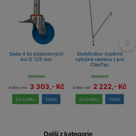
Sada 4 ks pojezdových
Stabilizátor (opěrné
kol D 125 mm
výložné rameno ) pro
ClimTec
skladem
skladem
3 303,- Kč
2 222,- Kč
4 393,- Kč
2 955,- Kč
Detail
Detail
Další z kategorie