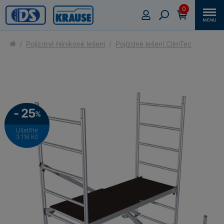
0
Pojízdné hliníkové lešení
Pojízdné lešení ClimTec
- 25
%
Ušetříte
3 116 Kč