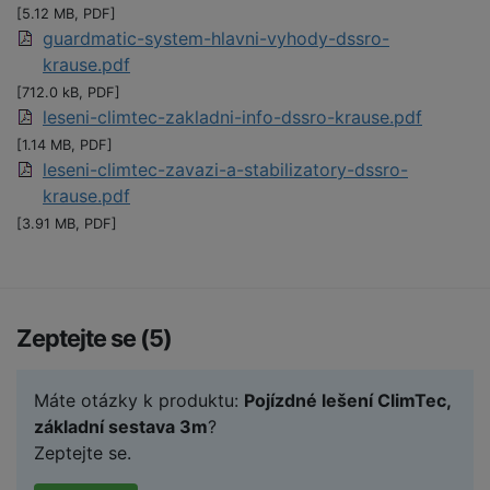
[5.12 MB, PDF]
guardmatic-system-hlavni-vyhody-dssro-
krause.pdf
[712.0 kB, PDF]
leseni-climtec-zakladni-info-dssro-krause.pdf
[1.14 MB, PDF]
leseni-climtec-zavazi-a-stabilizatory-dssro-
krause.pdf
[3.91 MB, PDF]
Zeptejte se (5)
Máte otázky k produktu:
Pojízdné lešení ClimTec,
základní sestava 3m
?
Zeptejte se.