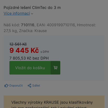
Pojízdné lešení ClimTec do 3 m
Více informací
Náš kód:
710116
, EAN: 4009199710116, Hmotnost:
27,5 kg, Značka: Krause
12 561 Kč
9 445 Kč
s DPH
7 805,53 Kč bez DPH
Vložit do košíku
Doporučit
Sdílet
Všechny výrobky KRAUSE jsou klasifikovány