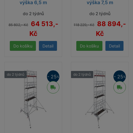
výška 6,5 m
výška 7,5 m
do 2 týdnů
do 2 týdnů
64 513,-
88 894,-
85 802,- Kč
118 229,- Kč
Kč
Kč
Detail
Detail
do 2 týdnů
do 2 týdnů
- 25
- 25
%
%