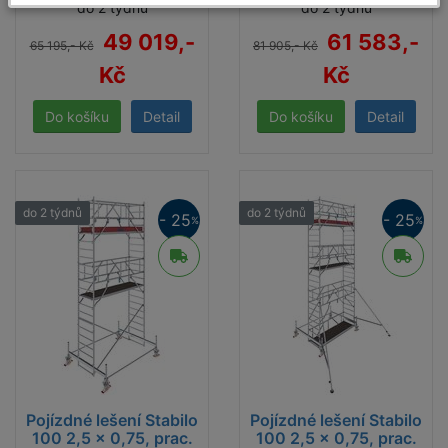
do 2 týdnů
do 2 týdnů
49 019,-
61 583,-
65 195,- Kč
81 905,- Kč
Kč
Kč
Detail
Detail
do 2 týdnů
do 2 týdnů
- 25
- 25
%
%
Pojízdné lešení Stabilo
Pojízdné lešení Stabilo
100 2,5 x 0,75, prac.
100 2,5 x 0,75, prac.