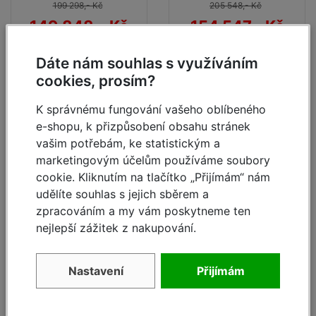
199 298,- Kč
205 548,- Kč
149 848,- Kč
154 547,- Kč
Detail
Detail
Dáte nám souhlas s využíváním
cookies, prosím?
K správnému fungování vašeho oblíbeného
do 2 týdnů
do 2 týdnů
e-shopu, k přizpůsobení obsahu stránek
- 25
- 25
%
%
vašim potřebám, ke statistickým a
marketingovým účelům používáme soubory
cookie. Kliknutím na tlačítko „Přijímám“ nám
udělíte souhlas s jejich sběrem a
zpracováním a my vám poskytneme ten
nejlepší zážitek z nakupování.
Pojízdné lešení Stabilo
Pojízdné lešení Stabilo
Nastavení
Přijímám
100 2,5 x 0,75, prac.
100 2,5 x 0,75, prac.
výška 4,5 m
výška 5,5 m