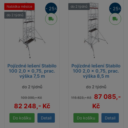
Nabídka měsíce
do 2 týdnů
- 25
- 25
%
%
do 2 týdnů
Pojízdné lešení Stabilo
Pojízdné lešení Stabilo
100 2,0 x 0,75, prac.
100 2,0 x 0,75, prac.
výška 7,5 m
výška 8,5 m
do 2 týdnů
do 2 týdnů
87 085,-
109 390,- Kč
115 823,- Kč
82 248,- Kč
Kč
Detail
Detail