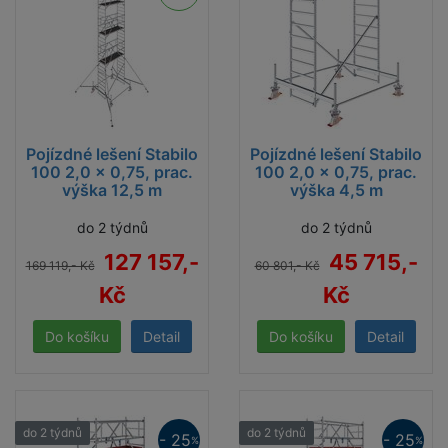
Pojízdné lešení Stabilo
Pojízdné lešení Stabilo
100 2,0 x 0,75, prac.
100 2,0 x 0,75, prac.
výška 12,5 m
výška 4,5 m
do 2 týdnů
do 2 týdnů
127 157,-
45 715,-
169 119,- Kč
60 801,- Kč
Kč
Kč
Detail
Detail
do 2 týdnů
do 2 týdnů
- 25
- 25
%
%