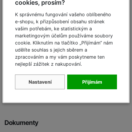
cookies, prosím?
K správnému fungování vašeho oblíbeného
Specifikace
e-shopu, k přizpůsobení obsahu stránek
vašim potřebám, ke statistickým a
A pracovní výška cca:
11,40 m
marketingovým účelům používáme soubory
cookie. Kliknutím na tlačítko „Přijímám“ nám
B výška podlážky cca:
9,40 m
udělíte souhlas s jejich sběrem a
C výška lešení včetně
zpracováním a my vám poskytneme ten
10,50 m
zábradlí:
nejlepší zážitek z nakupování.
Pracovní plocha:
2,00 x 1,50 m
Nastavení
Přijímám
M zatížení podlážky:
480,00 kg
Hmotnost:
411,00 kg
Dokumenty