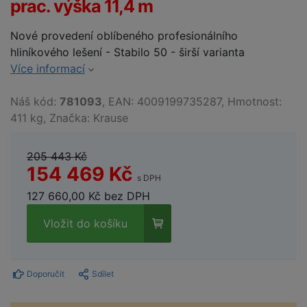
prac. výška 11,4 m
Nové provedení oblíbeného profesionálního
hliníkového lešení - Stabilo 50 - širší varianta
Více informací
Náš kód:
781093
, EAN: 4009199735287, Hmotnost:
411 kg, Značka: Krause
205 443 Kč
154 469 Kč
s DPH
127 660,00 Kč bez DPH
Vložit do košíku
Doporučit
Sdílet