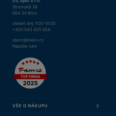
DS, spol. s r.o.
Slovinská 36
664 34 Brno
všední dny 7:00-15:00
+420 543 420 924
dssro@dssro.cz
Napište nám
VŠE O NÁKUPU