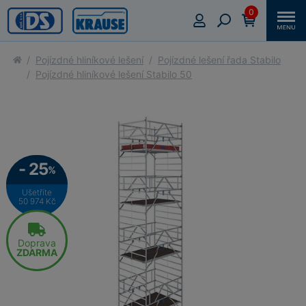
0
Pojízdné hliníkové lešení
Pojízdné lešení řada Stabilo
Pojízdné hliníkové lešení Stabilo 50
- 25
%
Ušetříte
50 974 Kč
Doprava
ZDARMA