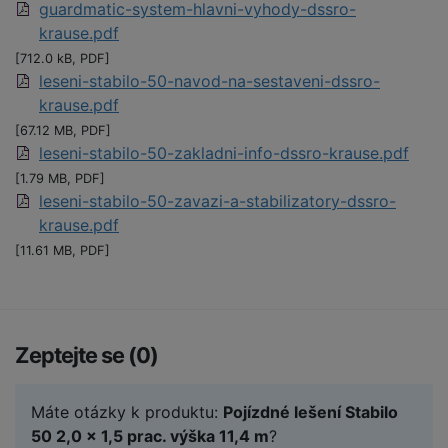
guardmatic-system-hlavni-vyhody-dssro-
krause.pdf
[712.0 kB, PDF]
leseni-stabilo-50-navod-na-sestaveni-dssro-
krause.pdf
[67.12 MB, PDF]
leseni-stabilo-50-zakladni-info-dssro-krause.pdf
[1.79 MB, PDF]
leseni-stabilo-50-zavazi-a-stabilizatory-dssro-
krause.pdf
[11.61 MB, PDF]
Zeptejte se (0)
Máte otázky k produktu:
Pojízdné lešení Stabilo
50 2,0 x 1,5 prac. výška 11,4 m
?