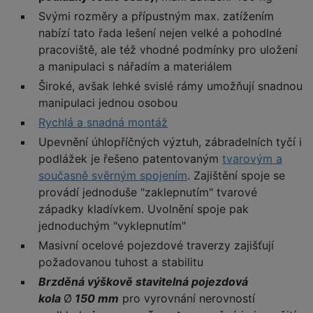
Svými rozměry a přípustným max. zatížením
nabízí tato řada lešení nejen velké a pohodlné
pracoviště, ale též vhodné podmínky pro uložení
a manipulaci s nářadím a materiálem
Široké, avšak lehké svislé rámy umožňují snadnou
manipulaci jednou osobou
Rychlá a snadná montáž
Upevnění úhlopříčných výztuh, zábradelních tyčí i
podlážek je řešeno patentovaným
tvarovým a
současně svěrným spojením
. Zajištění spoje se
provádí jednoduše "zaklepnutím" tvarové
západky kladívkem. Uvolnění spoje pak
jednoduchým "vyklepnutím"
Masivní ocelové pojezdové traverzy zajišťují
požadovanou tuhost a stabilitu
Brzděná výškově stavitelná pojezdová
kola
Ø
150 mm
pro vyrovnání nerovností