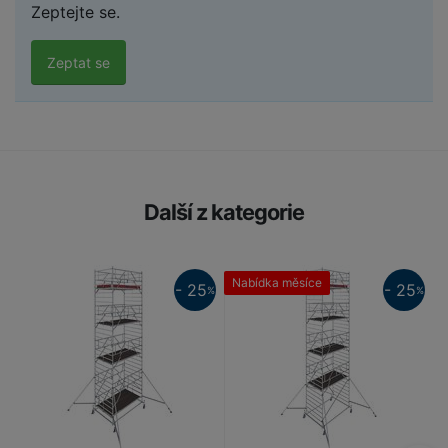
Zeptejte se.
Zeptat se
Další z kategorie
25%
Nabídka měsíce
- 25
- 25
%
%
25%