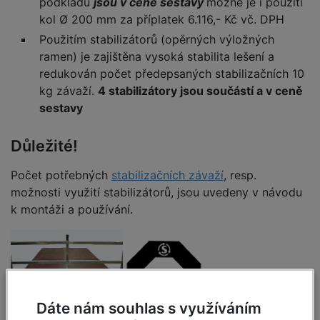
podkladu
jsou v ceně sestavy
možné je i použití
kol Ø 200 mm za příplatek 6.116,- Kč vč. DPH
Použitím stabilizátorů (opěrných výložných
ramen) je zajištěna vysoká stabilita lešení a
redukován počet předepsaných stabilizačních 10
kg závaží.
4 stabilizátory jsou součástí a v ceně
sestavy
Důležité!
Počet potřebných
stabilizačních závaží
, resp.
možnosti využití stabilizátorů, jsou uvedeny v návodu
k montáži a používání.
Dáte nám souhlas s využíváním