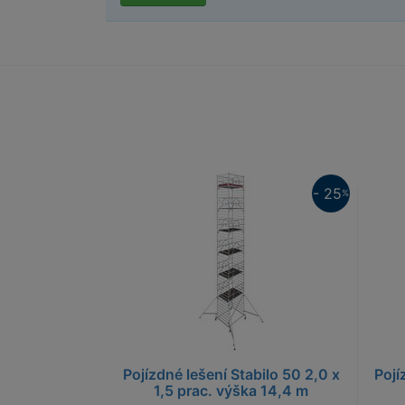
25%
25%
- 25
%
Pojízdné lešení Stabilo 50 2,0 x
Pojí
1,5 prac. výška 14,4 m