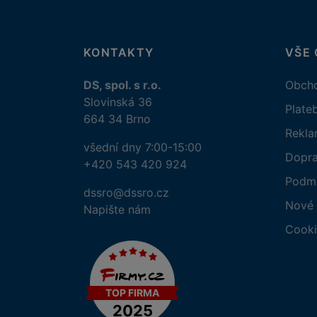
KONTAKTY
VŠE
DS, spol. s r.o.
Obcho
Slovinská 36
Plate
664 34 Brno
Rekl
všední dny 7:00-15:00
Dopr
+420 543 420 924
Podmí
dssro@dssro.cz
Nové 
Napište nám
Cooki