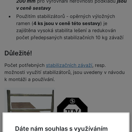
200 mm
pro vyrovnání nerovností podkladu
jsou
v ceně sestavy
Použitím stabilizátorů - opěrných výložných
ramen (
4 ks jsou v ceně této sestavy
) je
zajištěna vysoká stabilita lešení a redukován
počet předepsaných stabilizačních 10 kg závaží
Důležité!
Počet potřebných
stabilizačních závaží
, resp.
možnosti využití stabilizátorů, jsou uvedeny v návodu
k montáži a používání.
Dáte nám souhlas s využíváním