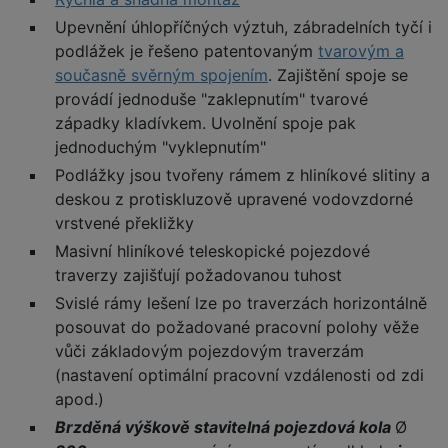
Upevnění úhlopříčných výztuh, zábradelních tyčí i
podlážek je řešeno patentovaným
tvarovým a
současně svěrným spojením
. Zajištění spoje se
provádí jednoduše "zaklepnutím" tvarové
západky kladívkem. Uvolnění spoje pak
jednoduchým "vyklepnutím"
Podlážky jsou tvořeny rámem z hliníkové slitiny a
deskou z protiskluzově upravené vodovzdorné
vrstvené překližky
Masivní hliníkové teleskopické pojezdové
traverzy zajišťují požadovanou tuhost
Svislé rámy lešení lze po traverzách horizontálně
posouvat do požadované pracovní polohy věže
vůči základovým pojezdovým traverzám
(nastavení optimální pracovní vzdálenosti od zdi
apod.)
Brzděná výškově stavitelná pojezdová kola
Ø