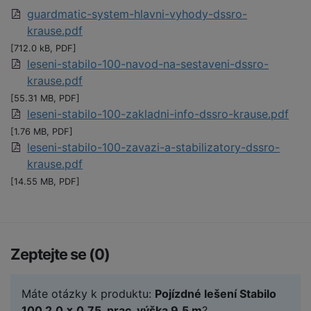
guardmatic-system-hlavni-vyhody-dssro-
krause.pdf
[712.0 kB, PDF]
leseni-stabilo-100-navod-na-sestaveni-dssro-
krause.pdf
[55.31 MB, PDF]
leseni-stabilo-100-zakladni-info-dssro-krause.pdf
[1.76 MB, PDF]
leseni-stabilo-100-zavazi-a-stabilizatory-dssro-
krause.pdf
[14.55 MB, PDF]
Zeptejte se (0)
Máte otázky k produktu:
Pojízdné lešení Stabilo
100 2,0 x 0,75, prac. výška 9,5 m
?