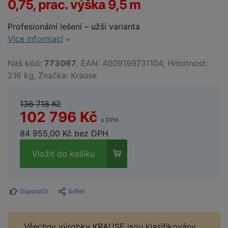
0,75, prac. výška 9,5 m
Profesionální lešení – užší varianta
Více informací
Náš kód:
773067
, EAN: 4009199731104, Hmotnost:
216 kg, Značka: Krause
136 718 Kč
102 796 Kč
s DPH
84 955,00 Kč bez DPH
Vložit do košíku
Doporučit
Sdílet
Všechny výrobky KRAUSE jsou klasifikovány