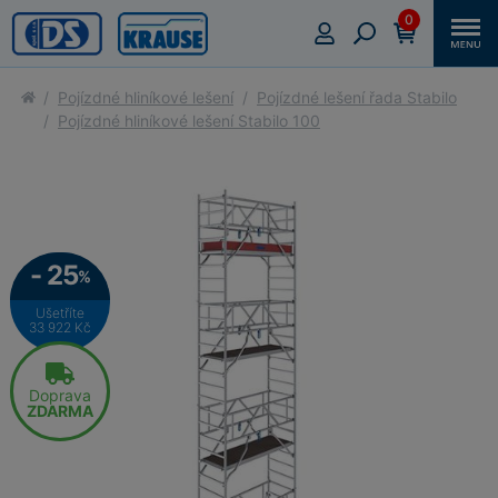
0
Pojízdné hliníkové lešení
Pojízdné lešení řada Stabilo
Pojízdné hliníkové lešení Stabilo 100
- 25
%
Ušetříte
33 922 Kč
Doprava
ZDARMA