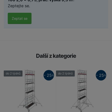
Zeptejte se.
Zeptat se
Další z kategorie
do 2 týdnů
do 2 týdnů
d
- 25
- 25
%
%
25%
25%