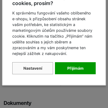
cookies, prosím?
K správnému fungování vašeho oblíbeného
Specifikace
e-shopu, k přizpůsobení obsahu stránek
vašim potřebám, ke statistickým a
A pracovní výška cca:
9,50 m
marketingovým účelům používáme soubory
cookie. Kliknutím na tlačítko „Přijímám“ nám
B výška podlážky cca:
7,50 m
udělíte souhlas s jejich sběrem a
zpracováním a my vám poskytneme ten
C výška lešení včetně
8,60 m
nejlepší zážitek z nakupování.
zábradlí:
Pracovní plocha:
2,00 x 0,75 m
Nastavení
Přijímám
M zatížení podlážky:
240,00 kg
Hmotnost:
216,00 kg
Dokumenty