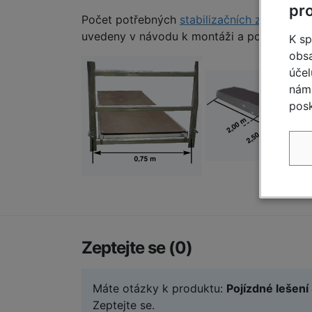
pr
Počet potřebných
stabilizačních závaží
, re
uvedeny v návodu k montáži a používání.
K sp
obsa
účel
nám 
posk
Zeptejte se (0)
Máte otázky k produktu:
Pojízdné lešení
Zeptejte se.