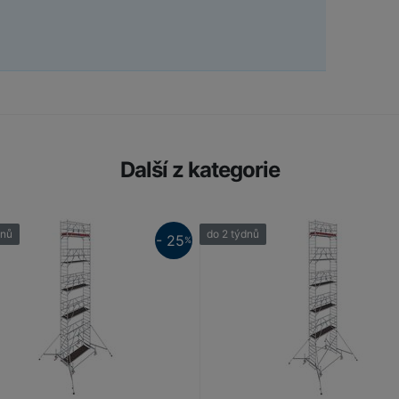
Další z kategorie
dnů
do 2 týdnů
- 25
%
25%