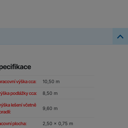
pecifikace
pracovní výška cca:
10,50 m
výška podlážky cca:
8,50 m
výška lešení včetně
9,60 m
radlí:
acovní plocha:
2,50 x 0,75 m