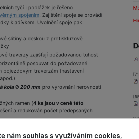
lních tyčí i podlážek je řešeno
M 
svěrným spojením
. Zajištění spoje se provádí
Hm
dky kladívkem. Uvolnění spoje pak
vé slitiny a deskou z protiskluzově
D
ižky
ové traverzy zajišťují požadovanou tuhost
 horizontálně posouvat do požadované
m pojezdovým traverzám (nastavení
[71
 apod.)
á kola
Ø
200 mm
pro vyrovnání nerovností
[5
ožných ramen (
4 ks jsou v ceně této
a lešení a redukován počet předepsaných
[1
te nám souhlas s využíváním cookies,