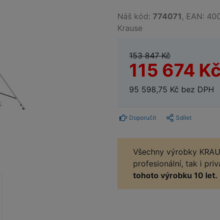
Náš kód:
774071
, EAN: 40
Krause
153 847 Kč
115 674 K
95 598,75 Kč bez DPH
Doporučit
Sdílet
Všechny výrobky KRAUS
profesionální, tak i pri
tohoto výrobku 10 let.