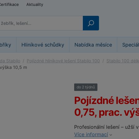
Certifikace
Aktuality
bříky
Hliníkové schůdky
Nabídka měsíce
Speciá
ada Stabilo
Pojízdné hliníkové lešení Stabilo 100
Stabilo 100 dél
. výška 10,5 m
do 2 týdnů
25%
Pojízdné lešen
0,75, prac. vý
Profesionální lešení – užší 
Více informací