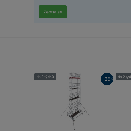
Zeptat se
do 2 týdnů
do 2 tý
- 25
%
25%
25%