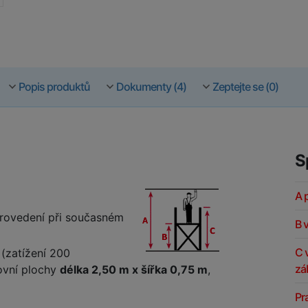
Popis produktů
Dokumenty (4)
Zeptejte se (0)
S
A 
provedení při současném
B 
C 
3 (zatížení 200
záb
ovní plochy
délka 2,50 m x šířka 0,75 m
,
Pr