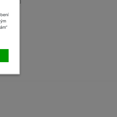
4.55 MB, PDF]
obení
vým
mám“