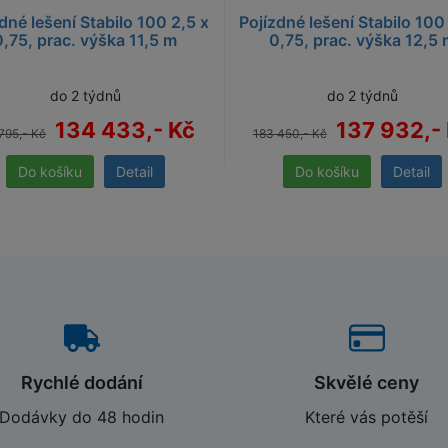
dné lešení Stabilo 100 2,5 x
Pojízdné lešení Stabilo 100
0,75, prac. výška 11,5 m
0,75, prac. výška 12,5
do 2 týdnů
do 2 týdnů
134 433,- Kč
137 932,-
795,- Kč
183 450,- Kč
Detail
Detail
Rychlé dodání
Skvělé ceny
Dodávky do 48 hodin
Které vás potěší