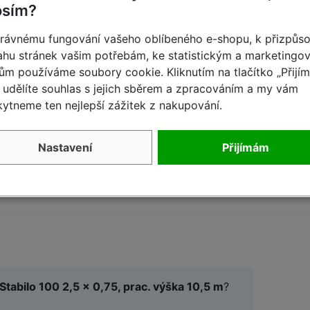
[1
osím?
sp. možnosti využití stabilizátorů, jsou
rávnému fungování vašeho oblíbeného e-shopu, k přizpůs
hu stránek vašim potřebám, ke statistickým a marketingo
ům používáme soubory cookie. Kliknutím na tlačítko „Přijí
udělíte souhlas s jejich sběrem a zpracováním a my vám
ytneme ten nejlepší zážitek z nakupování.
Nastavení
Přijímám
 Stabilo 100 2,5 x 0,75, prac. výška 10,5 m
?