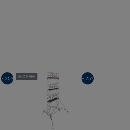
do 2 týdnů
- 25
- 25
%
%
25%