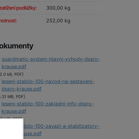
zatížení podlážky:
300,00 kg
otnost:
252,00 kg
okumenty
guardmatic-system-hlavni-vyhody-dssro-
krause.pdf
2.0 kB, PDF]
leseni-stabilo-100-navod-na-sestaveni-
dssro-krause.pdf
5.31 MB, PDF]
leseni-stabilo-100-zakladni-info-dssro-
krause.pdf
.76 MB, PDF]
leseni-stabilo-100-zavazi-a-stabilizatory-
dssro-krause.pdf