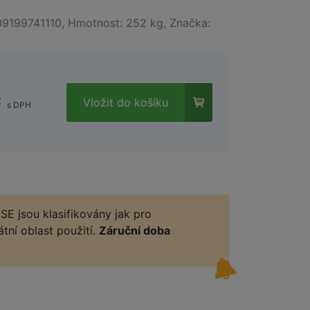
09199741110, Hmotnost: 252 kg, Značka:
č
Vložit do košíku
s DPH
E jsou klasifikovány jak pro
vátní oblast použití.
Záruční doba