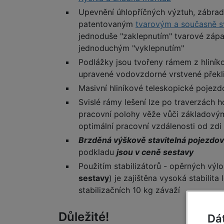
Upevnění úhlopříčných výztuh, zábrade
patentovaným
tvarovým a současně 
jednoduše "zaklepnutím" tvarové zápa
jednoduchým "vyklepnutím"
Podlážky jsou tvořeny rámem z hliníko
upravené vodovzdorné vrstvené překl
Masivní hliníkové teleskopické pojezd
Svislé rámy lešení lze po traverzách
pracovní polohy věže vůči základový
optimální pracovní vzdálenosti od zdi
Brzděná výškově stavitelná pojezdov
podkladu
jsou v ceně sestavy
Použitím stabilizátorů - opěrných výl
sestavy
) je zajištěna vysoká stabilit
stabilizačních 10 kg závaží
Důležité!
Dá