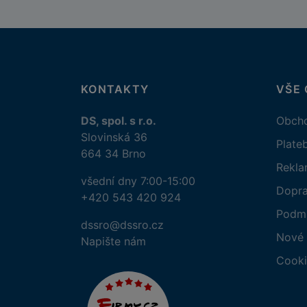
KONTAKTY
VŠE
DS, spol. s r.o.
Obcho
Slovinská 36
Plate
664 34 Brno
Rekl
všední dny 7:00-15:00
Dopr
+420 543 420 924
Podmí
dssro@dssro.cz
Nové 
Napište nám
Cooki