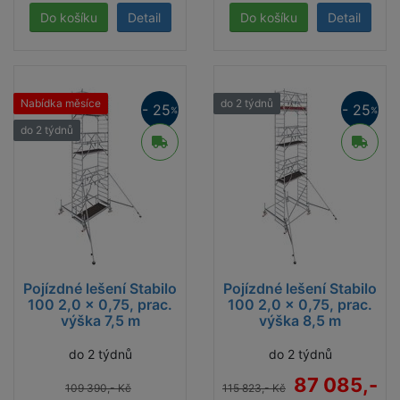
Detail
Detail
Nabídka měsíce
do 2 týdnů
- 25
- 25
%
%
do 2 týdnů
Pojízdné lešení Stabilo
Pojízdné lešení Stabilo
100 2,0 x 0,75, prac.
100 2,0 x 0,75, prac.
výška 7,5 m
výška 8,5 m
do 2 týdnů
do 2 týdnů
Důležité!
87 085,-
109 390,- Kč
115 823,- Kč