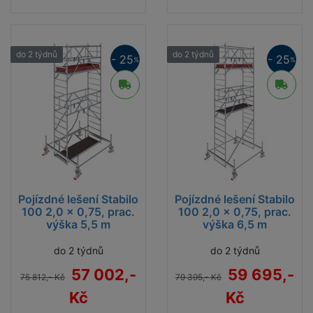
(opěrných výložných ramen) je zajištěna vysoká
stabilita lešení a je redukován počet
předepsaných
stabilizačních 10 kg závaží
.
Stabilizátory jsou součástí a v ceně sestav
u
do 2 týdnů
do 2 týdnů
- 25
- 25
%
%
pracovních výšek od 7 m výše.
Prohlédněte si technické informace lešení
Stabilo 100
[1.85 MB, PDF]
Pojízdné lešení Stabilo
Pojízdné lešení Stabilo
100 2,0 x 0,75, prac.
100 2,0 x 0,75, prac.
výška 5,5 m
výška 6,5 m
do 2 týdnů
do 2 týdnů
57 002,-
59 695,-
75 812,- Kč
79 395,- Kč
Kč
Kč