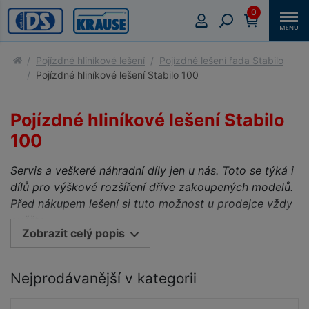
0
Pojízdné hliníkové lešení
Pojízdné lešení řada Stabilo
Pojízdné hliníkové lešení Stabilo 100
Pojízdné hliníkové lešení Stabilo
100
Servis a veškeré náhradní díly jen u nás. Toto se týká i
dílů pro výškové rozšíření dříve zakoupených modelů.
Před nákupem lešení si tuto možnost u prodejce vždy
ověřte.
Zobrazit celý popis
Pojízdné hliníkové lešení v masivním provedení
při současném zachování nízké hmotnosti pro
Nejprodávanější v kategorii
pracovní výšky do 14,50 m dle ČSN EN 1004 - 1.
Oblíbené profesionální lešení vybavené dle