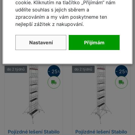
cookie. Kliknutím na tlačítko „Přijímám“ nám
do 2 týdnů
do 2 týdnů
udělíte souhlas s jejich sběrem a
zpracováním a my vám poskytneme ten
178 795,- Kč
183 450,- Kč
nejlepší zážitek z nakupování.
134 433,- Kč
137 932,- Kč
Detail
Detail
Nastavení
Přijímám
do 2 týdnů
do 2 týdnů
- 25
- 25
%
%
Pojízdné lešení Stabilo
Pojízdné lešení Stabilo