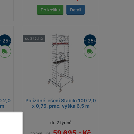
Detail
do 2 týdnů
- 25
- 25
%
%
0 2,0
Pojízdné lešení Stabilo 100 2,0
 m
x 0,75, prac. výška 6,5 m
do 2 týdnů
Kč
59 695,- Kč
79 395,- Kč