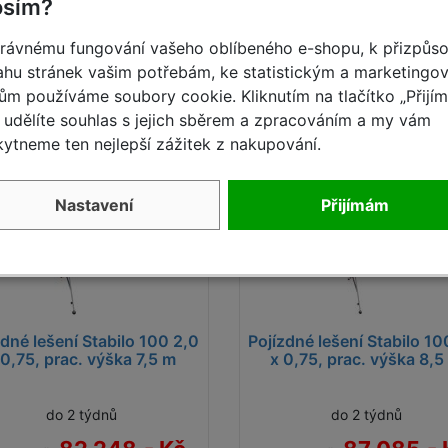
osím?
Detail
Detail
rávnému fungování vašeho oblíbeného e-shopu, k přizpůs
hu stránek vašim potřebám, ke statistickým a marketingo
ům používáme soubory cookie. Kliknutím na tlačítko „Přijí
udělíte souhlas s jejich sběrem a zpracováním a my vám
ka měsíce
do 2 týdnů
- 25
ytneme ten nejlepší zážitek z nakupování.
%
ýdnů
Nastavení
Přijímám
zdné lešení Stabilo 100 2,0
Pojízdné lešení Stabilo 10
 0,75, prac. výška 7,5 m
x 0,75, prac. výška 8,5
do 2 týdnů
do 2 týdnů