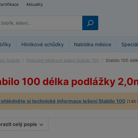
Certifikace
Aktuality
bříky
Hliníkové schůdky
Nabídka měsíce
Speciá
ada Stabilo
Pojízdné hliníkové lešení Stabilo 100
Stabilo 100 dél
abilo 100 délka podlážky 2,0
rohlédněte si technické informace lešení Stabilo 100
[1.85
razit celý popis