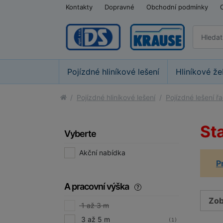
Kontakty
Dopravné
Obchodní podmínky
Pojízdné hliníkové lešení
Hliníkové že
Pojízdné hliníkové lešení
Pojízdné lešení ř
St
Vyberte
Akční nabídka
P
A pracovní výška
Zob
1 až 3 m
3 až 5 m
(1)