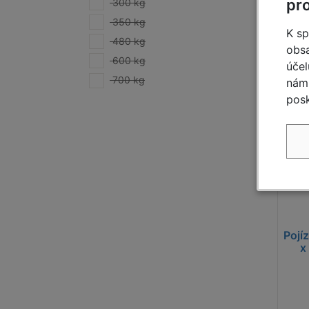
pr
300 kg
350 kg
K sp
480 kg
obsa
600 kg
účel
700 kg
nám 
Nabíd
posk
do 2 t
Pojí
x