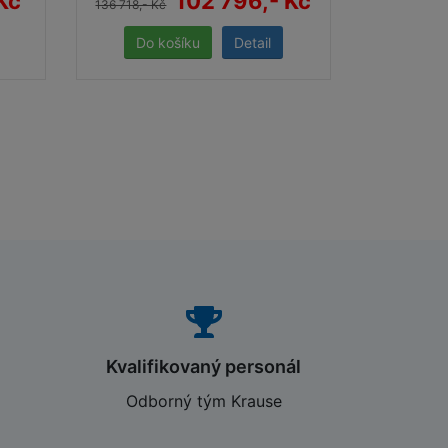
Kč
102 796,- Kč
136 718,- Kč
Detail
Kvalifikovaný personál
Odborný tým Krause