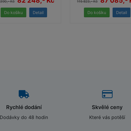
82 248,- Kč
87 085,- 
 390,- Kč
115 823,- Kč
Detail
Detail
Rychlé dodání
Skvělé ceny
Dodávky do 48 hodin
Které vás potěší