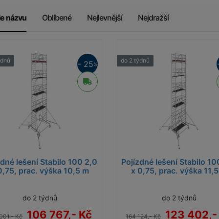
le názvu
Oblíbené
Nejlevnější
Nejdražší
ýdnů
do 2 týdnů
- 25
%
zdné lešení Stabilo 100 2,0
Pojízdné lešení Stabilo 10
0,75, prac. výška 10,5 m
x 0,75, prac. výška 11,
do 2 týdnů
do 2 týdnů
106 767,- Kč
123 402,-
001,- Kč
164 124,- Kč