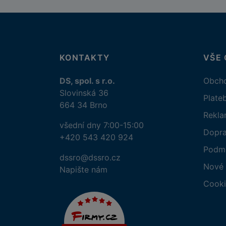
KONTAKTY
VŠE
DS, spol. s r.o.
Obcho
Slovinská 36
Plate
664 34 Brno
Rekl
všední dny 7:00-15:00
Dopr
+420 543 420 924
Podmí
dssro@dssro.cz
Nové 
Napište nám
Cooki