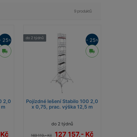
9 produktů
do 2 týdnů
- 25
- 25
%
%
0 2,0
Pojízdné lešení Stabilo 100 2,0
5 m
x 0,75, prac. výška 12,5 m
do 2 týdnů
 Kč
127 157,- Kč
169 119,- Kč