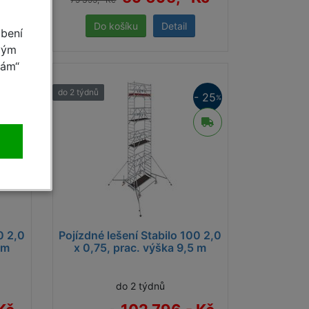
Detail
obení
vým
mám“
do 2 týdnů
- 25
- 25
%
%
0 2,0
Pojízdné lešení Stabilo 100 2,0
 m
x 0,75, prac. výška 9,5 m
do 2 týdnů