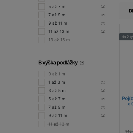
5 až 7 m
(2)
D
7 až 9 m
(2)
9 až 11 m
(2)
11 až 13 m
(2)
do 2 t
13 až 15 m
B výška podlážky
0 až 1 m
1 až 3 m
(1)
3 až 5 m
(2)
Pojí
5 až 7 m
(2)
x 
7 až 9 m
(2)
9 až 11 m
(2)
11 až 13 m
142 