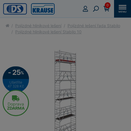
0
Pojízdné hliníkové lešení
Pojízdné lešení řada Stabilo
Pojízdné hliníkové lešení Stabilo 10
- 25
%
Ušetříte
47 328 Kč
Doprava
ZDARMA