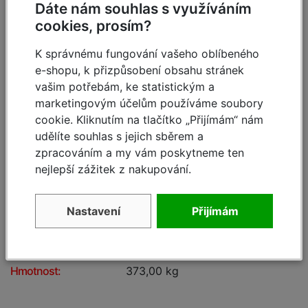
Dáte nám souhlas s využíváním
cookies, prosím?
K správnému fungování vašeho oblíbeného
e-shopu, k přizpůsobení obsahu stránek
Specifikace
vašim potřebám, ke statistickým a
marketingovým účelům používáme soubory
A pracovní výška cca:
14,40 m
cookie. Kliknutím na tlačítko „Přijímám“ nám
udělíte souhlas s jejich sběrem a
B výška podlážky cca:
12,40 m
zpracováním a my vám poskytneme ten
nejlepší zážitek z nakupování.
C výška lešení včetně
13,50 m
zábradlí:
Nastavení
Přijímám
Pracovní plocha:
2,50 x 0,75 m
M zatížení podlážky:
300,00 kg
Hmotnost:
373,00 kg