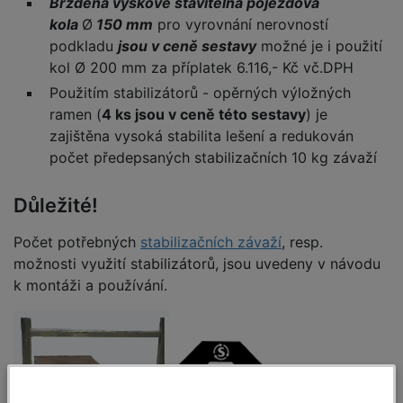
Brzděná výškově stavitelná pojezdová
kola
Ø
150 mm
pro vyrovnání nerovností
podkladu
jsou v ceně sestavy
možné je i použití
kol Ø 200 mm za příplatek 6.116,- Kč vč.DPH
Použitím stabilizátorů - opěrných výložných
ramen (
4 ks jsou v ceně této sestavy
) je
zajištěna vysoká stabilita lešení a redukován
počet předepsaných stabilizačních 10 kg závaží
Důležité!
Počet potřebných
stabilizačních závaží
, resp.
možnosti využití stabilizátorů, jsou uvedeny v návodu
k montáži a používání.