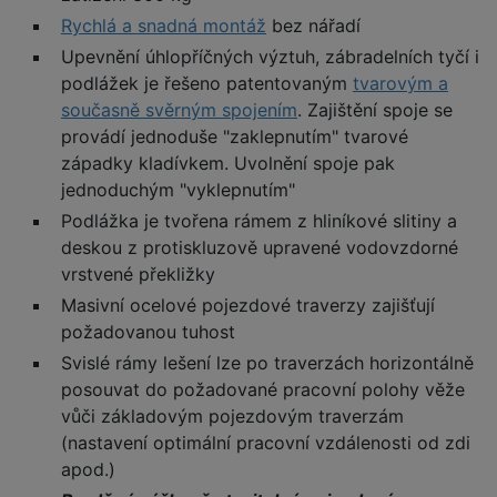
Rychlá a snadná montáž
bez nářadí
Upevnění úhlopříčných výztuh, zábradelních tyčí i
podlážek je řešeno patentovaným
tvarovým a
současně svěrným spojením
. Zajištění spoje se
provádí jednoduše "zaklepnutím" tvarové
západky kladívkem. Uvolnění spoje pak
jednoduchým "vyklepnutím"
Podlážka je tvořena rámem z hliníkové slitiny a
deskou z protiskluzově upravené vodovzdorné
vrstvené překližky
Masivní ocelové pojezdové traverzy zajišťují
požadovanou tuhost
Svislé rámy lešení lze po traverzách horizontálně
posouvat do požadované pracovní polohy věže
vůči základovým pojezdovým traverzám
(nastavení optimální pracovní vzdálenosti od zdi
apod.)