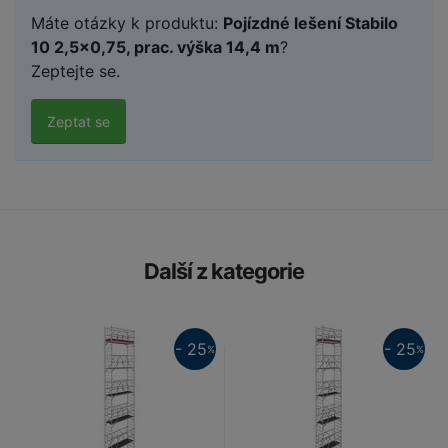
Máte otázky k produktu:
Pojízdné lešení Stabilo
10 2,5x0,75, prac. výška 14,4 m
?
Zeptejte se.
Zeptat se
Další z kategorie
25%
25%
- 25
- 25
%
%