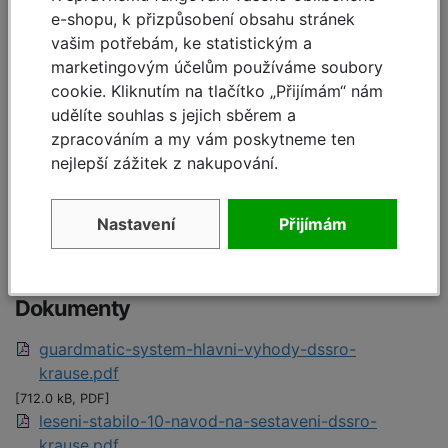
e-shopu, k přizpůsobení obsahu stránek
B výška podlážky cca:
3,40 m
vašim potřebám, ke statistickým a
marketingovým účelům používáme soubory
C výška lešení včetně
cookie. Kliknutím na tlačítko „Přijímám“ nám
4,50 m
zábradlí:
udělíte souhlas s jejich sběrem a
zpracováním a my vám poskytneme ten
Pracovní plocha:
2,50 x 0,75 m
nejlepší zážitek z nakupování.
M zatížení podlážky:
300,00 kg
Nastavení
Přijímám
Hmotnost:
153,50 kg
Dokumenty
guardmatic-system-hlavni-vyhody-dssro-
krause.pdf
[712.0 kB, PDF]
leseni-stabilo-10-navod-na-sestaveni-dssro-
krause.pdf