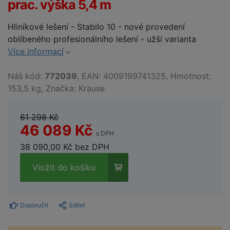
prac. výška 5,4 m
Hliníkové lešení - Stabilo 10 - nové provedení
oblíbeného profesionálního lešení - užší varianta
Více informací
Náš kód:
772039
, EAN: 4009199741325, Hmotnost:
153,5 kg, Značka: Krause
61 298 Kč
46 089 Kč
s DPH
38 090,00 Kč bez DPH
Vložit do košíku
Doporučit
Sdílet