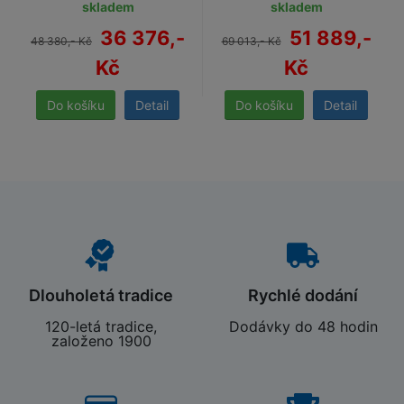
skladem
skladem
36 376,-
51 889,-
48 380,- Kč
69 013,- Kč
Kč
Kč
Detail
Detail
Dlouholetá tradice
Rychlé dodání
120-letá tradice,
Dodávky do 48 hodin
založeno 1900