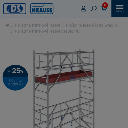
0
Pojízdné hliníkové lešení
Pojízdné lešení řada Stabilo
Pojízdné hliníkové lešení Stabilo 10
- 25
%
Ušetříte
15 209 Kč