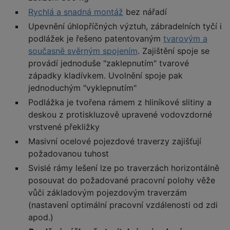
Rychlá a snadná montáž
bez nářadí
Upevnění úhlopříčných výztuh, zábradelních tyčí i
podlážek je řešeno patentovaným
tvarovým a
současně svěrným spojením
. Zajištění spoje se
provádí jednoduše "zaklepnutím" tvarové
západky kladívkem. Uvolnění spoje pak
jednoduchým "vyklepnutím"
Podlážka je tvořena rámem z hliníkové slitiny a
deskou z protiskluzově upravené vodovzdorné
vrstvené překližky
Masivní ocelové pojezdové traverzy zajišťují
požadovanou tuhost
Svislé rámy lešení lze po traverzách horizontálně
posouvat do požadované pracovní polohy věže
vůči základovým pojezdovým traverzám
(nastavení optimální pracovní vzdálenosti od zdi
apod.)