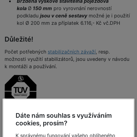
Brzděná výškově stavitelná pojezdová
kola
Ø
150 mm
pro vyrovnání nerovností
podkladu
jsou v ceně sestavy
možné je i použití
kol Ø 200 mm za příplatek 6.116,- Kč vč.DPH
Důležité!
Počet potřebných
stabilizačních závaží
, resp.
možnosti využití stabilizátorů, jsou uvedeny v návodu
k montáži a používání.
Dáte nám souhlas s využíváním
Specifikace
cookies, prosím?
K správnému fungování vašeho oblíbeného
A pracovní výška cca:
5,40 m