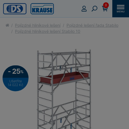
0
Pojízdné hliníkové lešení
Pojízdné lešení řada Stabilo
Pojízdné hliníkové lešení Stabilo 10
- 25
%
Ušetříte
14 022 Kč