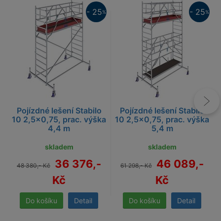
25%
25%
- 25
- 25
%
%
Pojízdné lešení Stabilo
Pojízdné lešení Stabilo
10 2,5x0,75, prac. výška
10 2,5x0,75, prac. výška
4,4 m
5,4 m
skladem
skladem
36 376,-
46 089,-
48 380,- Kč
61 298,- Kč
Kč
Kč
Detail
Detail