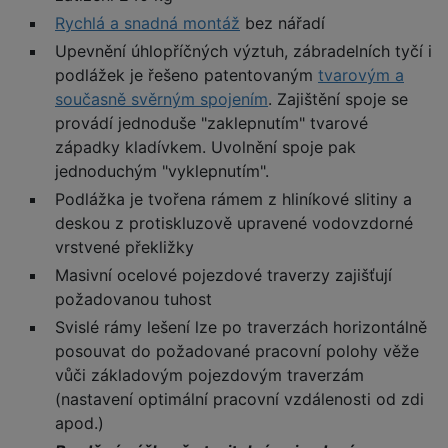
Rychlá a snadná montáž
bez nářadí
Upevnění úhlopříčných výztuh, zábradelních tyčí i
podlážek je řešeno patentovaným
tvarovým a
současně svěrným spojením
. Zajištění spoje se
provádí jednoduše "zaklepnutím" tvarové
západky kladívkem. Uvolnění spoje pak
jednoduchým "vyklepnutím".
Podlážka je tvořena rámem z hliníkové slitiny a
deskou z protiskluzově upravené vodovzdorné
vrstvené překližky
Masivní ocelové pojezdové traverzy zajišťují
požadovanou tuhost
Svislé rámy lešení lze po traverzách horizontálně
posouvat do požadované pracovní polohy věže
vůči základovým pojezdovým traverzám
(nastavení optimální pracovní vzdálenosti od zdi
apod.)