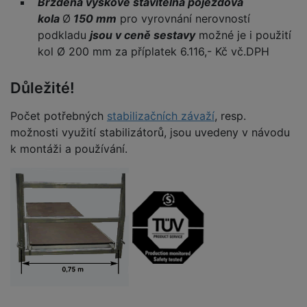
Brzděná výškově stavitelná pojezdová
kola
Ø
150 mm
pro vyrovnání nerovností
podkladu
jsou v ceně sestavy
možné je i použití
kol Ø 200 mm za příplatek 6.116,- Kč vč.DPH
Důležité!
Počet potřebných
stabilizačních závaží
, resp.
možnosti využití stabilizátorů, jsou uvedeny v návodu
k montáži a používání.