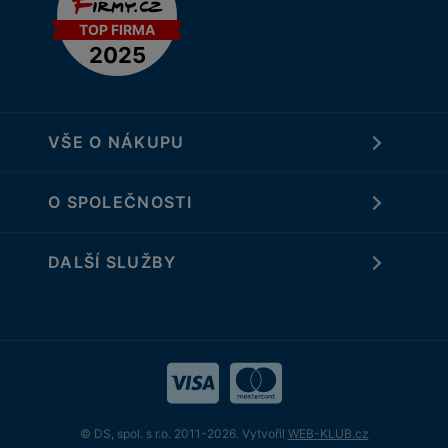
VŠE O NÁKUPU
O SPOLEČNOSTI
DALŠÍ SLUŽBY
© DS, spol. s r.o. 2011-2026. Vytvořil
WEB-KLUB.cz