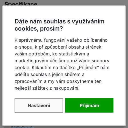
Specifikace
A pracovní výška cca:
5,40 m
Dáte nám souhlas s využíváním
cookies, prosím?
B výška podlážky cca:
3,40 m
K správnému fungování vašeho oblíbeného
C výška lešení včetně
4,50 m
e-shopu, k přizpůsobení obsahu stránek
zábradlí:
vašim potřebám, ke statistickým a
marketingovým účelům používáme soubory
Pracovní plocha:
2,00 x 0,75 m
cookie. Kliknutím na tlačítko „Přijímám“ nám
M zatížení podlážky:
240,00 kg
udělíte souhlas s jejich sběrem a
zpracováním a my vám poskytneme ten
Hmotnost:
139,50 kg
nejlepší zážitek z nakupování.
Nastavení
Přijímám
Dokumenty
guardmatic-system-hlavni-vyhody-dssro-
krause.pdf