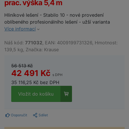
prac. výška 5,4 m
Hliníkové lešení - Stabilo 10 - nové provedení
oblíbeného profesionálního lešení - užší varianta
Více informací
Náš kód:
771032
, EAN: 4009199731326, Hmotnost:
139,5 kg, Značka: Krause
56 513 Kč
42 491 Kč
s DPH
35 116,25 Kč bez DPH
Vložit do košíku
Doporučit
Sdílet