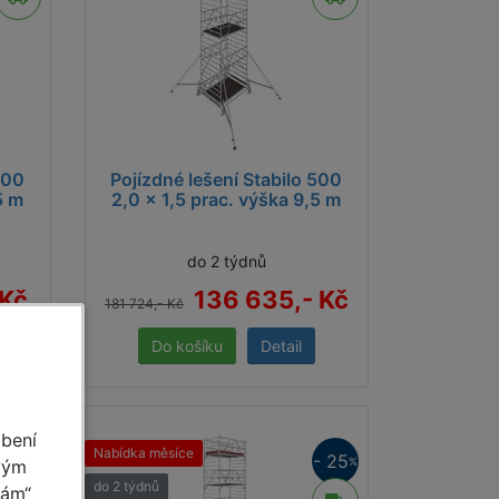
, jsou dle zvolené konfigurace a užití lešení
500
Pojízdné lešení Stabilo 500
5 m
2,0 x 1,5 prac. výška 9,5 m
 a okolí?
do 2 týdnů
snadno přemístitelné. Ideální pro malířské
 Kč
136 635,- Kč
181 724,- Kč
Detail
 Brno
obení
Nabídka měsíce
- 25
- 25
%
%
vým
do 2 týdnů
mám“