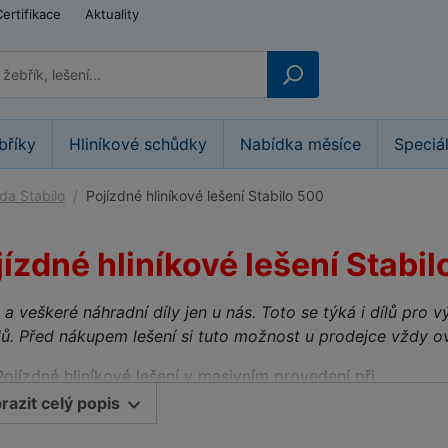
Certifikace
Aktuality
bříky
Hliníkové schůdky
Nabídka měsíce
Speciá
ada Stabilo
Pojízdné hliníkové lešení Stabilo 500
jízdné hliníkové lešení Stabi
 a veškeré náhradní díly jen u nás. Toto se týká i dílů pro
ů. Před nákupem lešení si tuto možnost u prodejce vždy ov
Pojízdné hliníkové lešení v masivním provedení při
současném zachování nízké hmotnosti pro pracovní
razit celý popis
výšky do 14,50 m dle ČSN EN 1004 - 1.