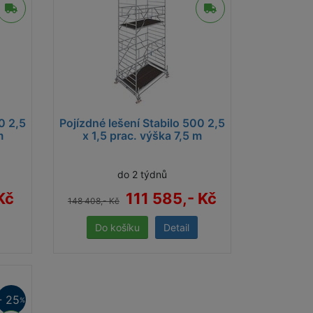
0 2,5
Pojízdné lešení Stabilo 500 2,5
m
x 1,5 prac. výška 7,5 m
do 2 týdnů
Kč
111 585,- Kč
148 408,- Kč
Detail
- 25
%