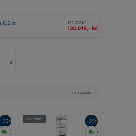
a 8,5 m
173 722 Kč
130 618,- Kč
20 produktů
do 2 týdnů
- 25
- 25
%
%