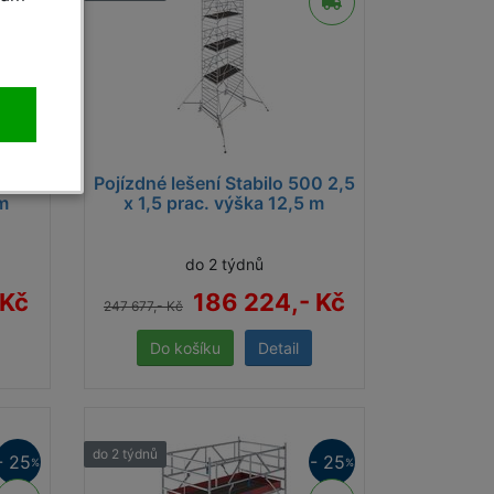
0 2,5
Pojízdné lešení Stabilo 500 2,5
 m
x 1,5 prac. výška 12,5 m
do 2 týdnů
 Kč
186 224,- Kč
247 677,- Kč
Detail
do 2 týdnů
- 25
- 25
%
%