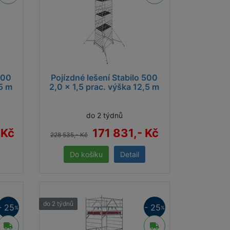
500
Pojízdné lešení Stabilo 500
,5 m
2,0 x 1,5 prac. výška 12,5 m
do 2 týdnů
 Kč
171 831,- Kč
228 535,- Kč
Detail
do 2 týdnů
- 25
- 25
%
%