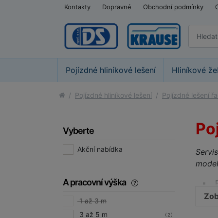
Kontakty
Dopravné
Obchodní podmínky
Pojízdné hliníkové lešení
Hliníkové že
Pojízdné hliníkové lešení
Pojízdné lešení ř
Po
Vyberte
Akční nabídka
Servis
model
A pracovní výška
Zob
1 až 3 m
3 až 5 m
(2)