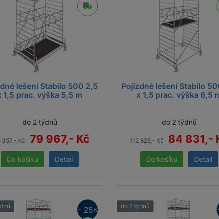
zdné lešení Stabilo 500 2,5
Pojízdné lešení Stabilo 50
x 1,5 prac. výška 5,5 m
x 1,5 prac. výška 6,5 
do 2 týdnů
do 2 týdnů
79 967,- Kč
84 831,- 
 357,- Kč
112 825,- Kč
Detail
Detail
ýdnů
do 2 týdnů
- 25
%