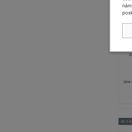
nám 
posk
Pojí
x
204 
do 2 t