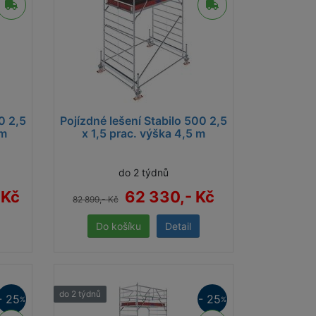
0 2,5
Pojízdné lešení Stabilo 500 2,5
 m
x 1,5 prac. výška 4,5 m
do 2 týdnů
 Kč
62 330,- Kč
82 899,- Kč
Detail
do 2 týdnů
- 25
- 25
%
%