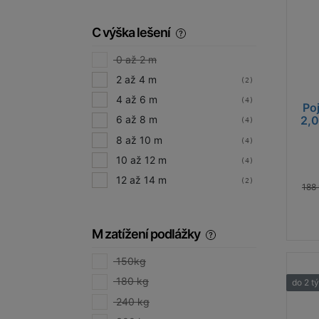
C výška lešení
0 až 2 m
2 až 4 m
(2)
4 až 6 m
(4)
Po
2,0
6 až 8 m
(4)
8 až 10 m
(4)
10 až 12 m
(4)
12 až 14 m
(2)
188 
M zatížení podlážky
150kg
180 kg
do 2 t
240 kg