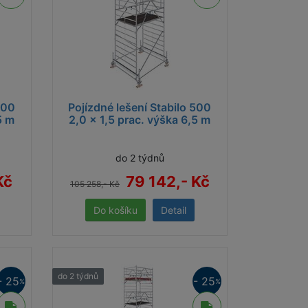
500
Pojízdné lešení Stabilo 500
5 m
2,0 x 1,5 prac. výška 6,5 m
do 2 týdnů
Kč
79 142,- Kč
105 258,- Kč
Detail
do 2 týdnů
- 25
- 25
%
%