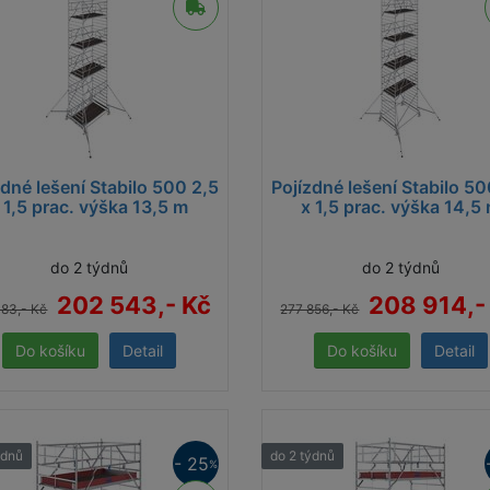
zdné lešení Stabilo 500 2,5
Pojízdné lešení Stabilo 50
 1,5 prac. výška 13,5 m
x 1,5 prac. výška 14,5
do 2 týdnů
do 2 týdnů
202 543,- Kč
208 914,-
383,- Kč
277 856,- Kč
Detail
Detail
ýdnů
do 2 týdnů
- 25
%