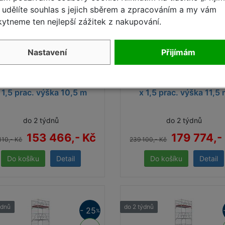
udělíte souhlas s jejich sběrem a zpracováním a my vám
ytneme ten nejlepší zážitek z nakupování.
Nastavení
Přijímám
zdné lešení Stabilo 500 2,5
Pojízdné lešení Stabilo 50
 1,5 prac. výška 10,5 m
x 1,5 prac. výška 11,5
do 2 týdnů
do 2 týdnů
153 466,- Kč
179 774,-
110,- Kč
239 100,- Kč
Detail
Detail
ýdnů
do 2 týdnů
- 25
%