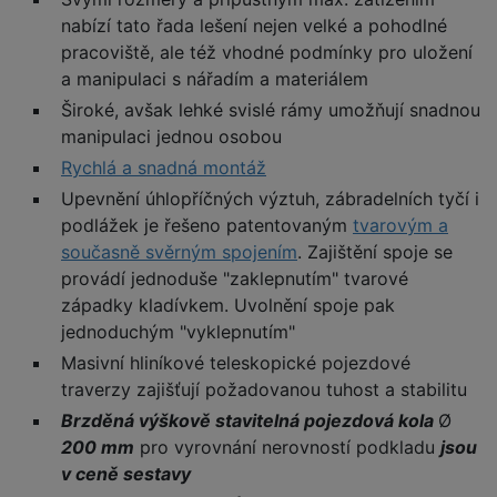
nabízí tato řada lešení nejen velké a pohodlné
pracoviště, ale též vhodné podmínky pro uložení
a manipulaci s nářadím a materiálem
Široké, avšak lehké svislé rámy umožňují snadnou
manipulaci jednou osobou
Rychlá a snadná montáž
Upevnění úhlopříčných výztuh, zábradelních tyčí i
podlážek je řešeno patentovaným
tvarovým a
současně svěrným spojením
. Zajištění spoje se
provádí jednoduše "zaklepnutím" tvarové
západky kladívkem. Uvolnění spoje pak
jednoduchým "vyklepnutím"
Masivní hliníkové teleskopické pojezdové
traverzy zajišťují požadovanou tuhost a stabilitu
Brzděná výškově stavitelná pojezdová kola
Ø
200 mm
pro vyrovnání nerovností podkladu
jsou
v ceně sestavy