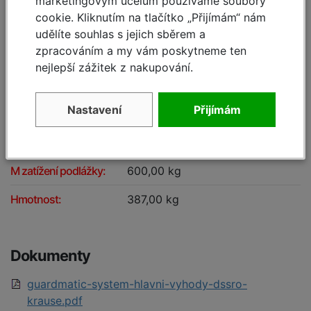
marketingovým účelům používáme soubory
Specifikace
cookie. Kliknutím na tlačítko „Přijímám“ nám
udělíte souhlas s jejich sběrem a
A pracovní výška cca:
11,50 m
zpracováním a my vám poskytneme ten
nejlepší zážitek z nakupování.
B výška podlážky cca:
9,50 m
C výška lešení včetně
10,60 m
Nastavení
Přijímám
zábradlí:
Pracovní plocha:
2,50 x 1,50 m
M zatížení podlážky:
600,00 kg
Hmotnost:
387,00 kg
Dokumenty
guardmatic-system-hlavni-vyhody-dssro-
krause.pdf