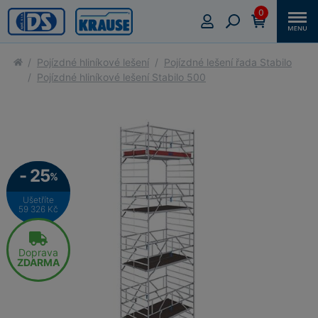
0
Pojízdné hliníkové lešení
Pojízdné lešení řada Stabilo
Pojízdné hliníkové lešení Stabilo 500
- 25
%
Ušetříte
59 326 Kč
Doprava
ZDARMA