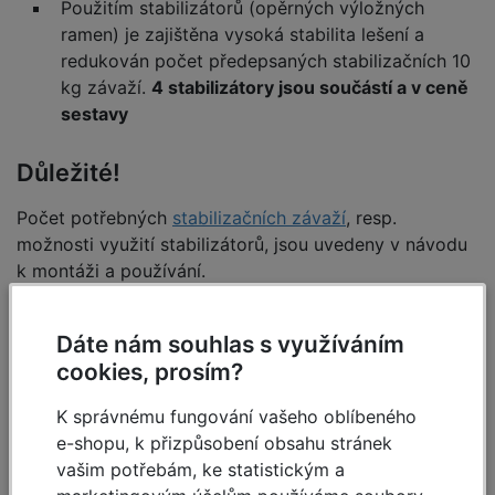
Použitím stabilizátorů (opěrných výložných
ramen) je zajištěna vysoká stabilita lešení a
redukován počet předepsaných stabilizačních 10
kg závaží.
4 stabilizátory jsou součástí a v ceně
sestavy
Důležité!
Počet potřebných
stabilizačních závaží
, resp.
možnosti využití stabilizátorů, jsou uvedeny v návodu
k montáži a používání.
Dáte nám souhlas s využíváním
cookies, prosím?
K správnému fungování vašeho oblíbeného
e-shopu, k přizpůsobení obsahu stránek
vašim potřebám, ke statistickým a