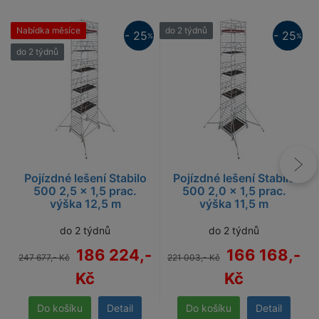
Nabídka měsíce
do 2 týdnů
d
- 25
- 25
%
%
do 2 týdnů
25%
25%
Pojízdné lešení Stabilo
Pojízdné lešení Stabilo
500 2,5 x 1,5 prac.
500 2,0 x 1,5 prac.
výška 12,5 m
výška 11,5 m
do 2 týdnů
do 2 týdnů
186 224,-
166 168,-
247 677,- Kč
221 003,- Kč
2
Kč
Kč
Detail
Detail