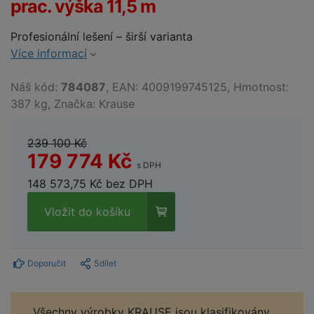
prac. výška 11,5 m
Profesionální lešení – širší varianta
Více informací
Náš kód:
784087
, EAN: 4009199745125, Hmotnost:
387 kg, Značka: Krause
239 100 Kč
179 774 Kč
s DPH
148 573,75 Kč bez DPH
Vložit do košíku
Doporučit
Sdílet
Všechny výrobky KRAUSE jsou klasifikovány