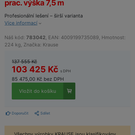
prac. výška 7,5 m
Profesionální lešení – širší varianta
Více informací
Náš kód:
783042
, EAN: 4009199735089, Hmotnost:
224 kg, Značka: Krause
137 555 Kč
103 425 Kč
s DPH
85 475,00 Kč bez DPH
Vložit do košíku
Doporučit
Sdílet
Všechny výrobky KRAUSE jsou klasifikovány