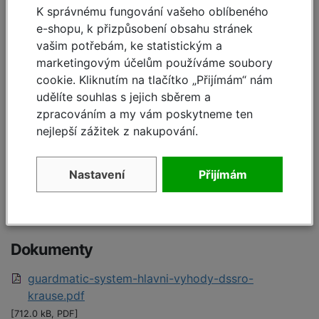
K správnému fungování vašeho oblíbeného
e-shopu, k přizpůsobení obsahu stránek
A pracovní výška cca:
7,50 m
vašim potřebám, ke statistickým a
B výška podlážky cca:
5,50 m
marketingovým účelům používáme soubory
cookie. Kliknutím na tlačítko „Přijímám“ nám
C výška lešení včetně
6,60 m
udělíte souhlas s jejich sběrem a
zábradlí:
zpracováním a my vám poskytneme ten
nejlepší zážitek z nakupování.
Pracovní plocha:
2,00 x 1,50 m
M zatížení podlážky:
480,00 kg
Nastavení
Přijímám
Hmotnost:
224,00 kg
Dokumenty
guardmatic-system-hlavni-vyhody-dssro-
krause.pdf
[712.0 kB, PDF]