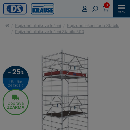
0
Pojízdné hliníkové lešení
Pojízdné lešení řada Stabilo
Pojízdné hliníkové lešení Stabilo 500
- 25
%
Ušetříte
34 130 Kč
Doprava
ZDARMA