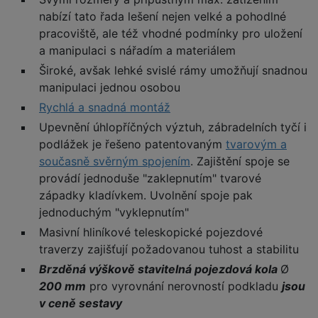
nabízí tato řada lešení nejen velké a pohodlné
pracoviště, ale též vhodné podmínky pro uložení
a manipulaci s nářadím a materiálem
Široké, avšak lehké svislé rámy umožňují snadnou
manipulaci jednou osobou
Rychlá a snadná montáž
Upevnění úhlopříčných výztuh, zábradelních tyčí i
podlážek je řešeno patentovaným
tvarovým a
současně svěrným spojením
. Zajištění spoje se
provádí jednoduše "zaklepnutím" tvarové
západky kladívkem. Uvolnění spoje pak
jednoduchým "vyklepnutím"
Masivní hliníkové teleskopické pojezdové
traverzy zajišťují požadovanou tuhost a stabilitu
Brzděná výškově stavitelná pojezdová kola
Ø
200 mm
pro vyrovnání nerovností podkladu
jsou
v ceně sestavy