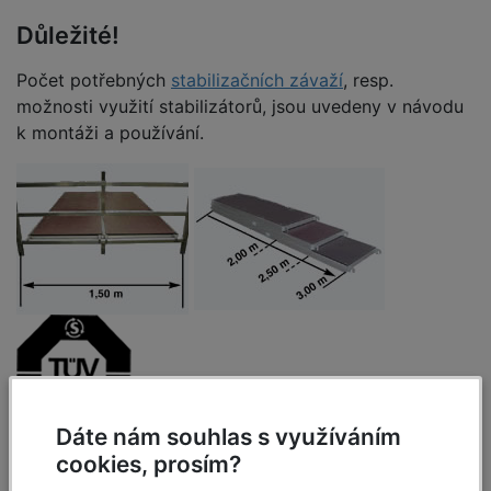
Důležité!
Počet potřebných
stabilizačních závaží
, resp.
možnosti využití stabilizátorů, jsou uvedeny v návodu
k montáži a používání.
Dáte nám souhlas s využíváním
cookies, prosím?
Specifikace