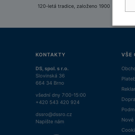
120-letá tradice, založeno 1900
KONTAKTY
VŠE
DS, spol. s r.o.
Obcho
Slovinská 36
Plate
664 34 Brno
Rekl
všední dny 7:00-15:00
Dopr
+420 543 420 924
Podmí
dssro@dssro.cz
Nové 
Napište nám
Cooki