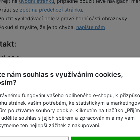
Přejít na
úvodní stránku
, případně použít levé navigační me
Vrátit se
zpět na předchozí stránku
.
Použít vyhledávací pole v pravé horní části obrazovky.
Pokud si myslíte, že je to chyba,
napište nám
takt:
ol. s r. o.
8, 602 00 Brno
 543 420 924-5, mobil: 602 252 350
te nám souhlas s využíváním cookies,
osím?
rávnému fungování vašeho oblíbeného e-shopu, k přizpůs
hu stránek vašim potřebám, ke statistickým a marketingo
ům používáme soubory cookie. Kliknutím na tlačítko „Přijí
udělíte souhlas s jejich sběrem a zpracováním a my vám
ytneme ten nejlepší zážitek z nakupování.
Rychlé dodání
Skvělé ceny