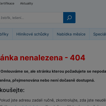
Certifikace
Aktuality
bříky
Hliníkové schůdky
Nabídka měsíce
Speciá
ránka nenalezena - 404
Omlouváme se, ale stránku kterou požadujete se nepodaři
aněna, přejmenována nebo není dočasně dostupná.
koušejte:
Pokud jste adresu zadali ručně, zkontrolujte, zda jste neudě