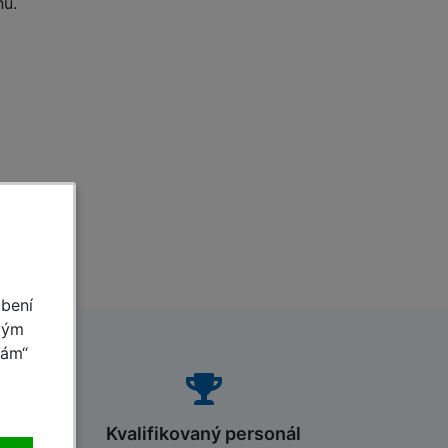
nu.
obení
vým
mám“
Kvalifikovaný personál