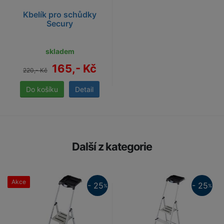
Kbelík pro schůdky
Secury
skladem
165,- Kč
220,- Kč
Detail
Další z kategorie
Akce
25%
- 25
- 25
%
%
25%