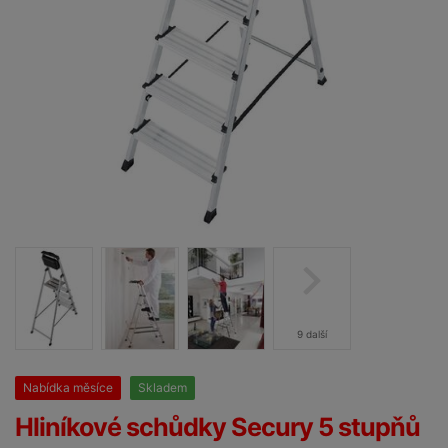
9 další
Nabídka měsíce
Skladem
25%
Hliníkové schůdky Secury 5 stupňů