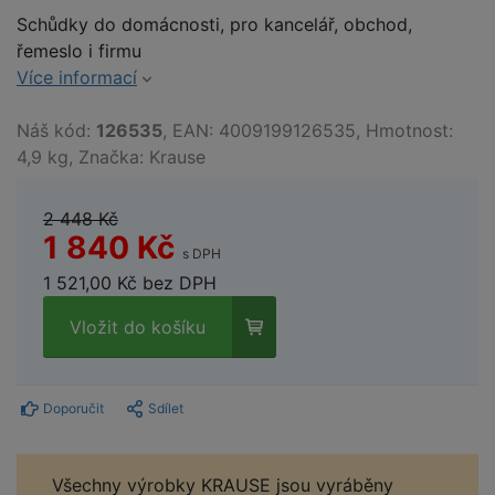
Schůdky do domácnosti, pro kancelář, obchod,
řemeslo i firmu
Více informací
Náš kód:
126535
, EAN: 4009199126535, Hmotnost:
4,9 kg, Značka: Krause
2 448 Kč
1 840 Kč
s DPH
1 521,00 Kč bez DPH
Vložit do košíku
Doporučit
Sdílet
Všechny výrobky KRAUSE jsou vyráběny