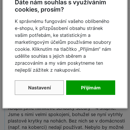
Dáte nám souhlas s využíváním
cookies, prosím?
Zeptejte se (1)
K správnému fungování vašeho oblíbeného
e-shopu, k přizpůsobení obsahu stránek
vašim potřebám, ke statistickým a
Máte otázky k produktu:
Hliníkové schůdky
marketingovým účelům používáme soubory
Secury 5 stupňů
?
cookie. Kliknutím na tlačítko „Přijímám“ nám
Zeptejte se.
udělíte souhlas s jejich sběrem a
zpracováním a my vám poskytneme ten
Zeptat se
nejlepší zážitek z nakupování.
Nastavení
Přijímám
Havel,
22.9.2018 16:27
Koupili jsme hliníkové schůdky secury - 4 stupně.
Jsme s nimi velmi spokojeni, bohužel se nyní vytrhly
plastové krytky na nohách. Bez nich se v domácnosti
(např. na koberci) nedají používat. Nebylo by možné