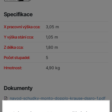
Specifikace
X pracovní výška cca:
3,05 m
Y výška stání cca:
1,05 m
Z délka cca:
1,80 m
Počet stupadel:
5
Hmotnost:
4,90 kg
Dokumenty
navod-schudky-monto-dopplo-krause-dssro-1.pdf
[6.36 MB, PDF]