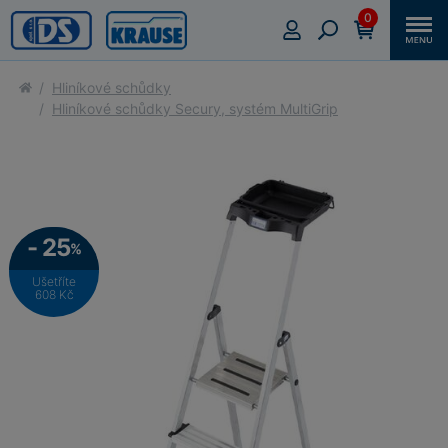
0
Hliníkové schůdky
Hliníkové schůdky Secury, systém MultiGrip
- 25
%
Ušetříte
608 Kč