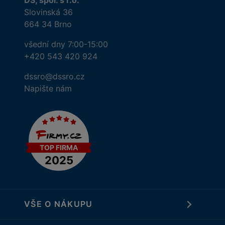
DS, spol. s r.o.
Slovinská 36
664 34 Brno
všední dny 7:00-15:00
+420 543 420 924
dssro@dssro.cz
Napište nám
VŠE O NÁKUPU