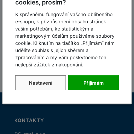
cookies, prosím?
120-letá tradice,
Dodávky do 48 hodin
založeno 1900
K správnému fungování vašeho oblíbeného
e-shopu, k přizpůsobení obsahu stránek
vašim potřebám, ke statistickým a
marketingovým účelům používáme soubory
cookie. Kliknutím na tlačítko „Přijímám“ nám
Skvělé ceny
Kvalifikovaný
udělíte souhlas s jejich sběrem a
personál
Které vás potěší
zpracováním a my vám poskytneme ten
Odborný tým Krause
nejlepší zážitek z nakupování.
Nastavení
Přijímám
KONTAKTY