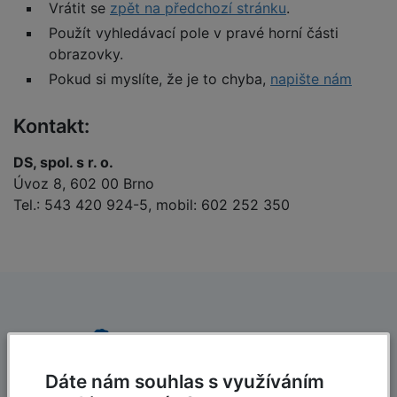
Vrátit se
zpět na předchozí stránku
.
Použít vyhledávací pole v pravé horní části
obrazovky.
Pokud si myslíte, že je to chyba,
napište nám
Kontakt:
DS, spol. s r. o.
Úvoz 8, 602 00 Brno
Tel.: 543 420 924-5, mobil: 602 252 350
Dáte nám souhlas s využíváním
Dlouholetá tradice
Rychlé dodání