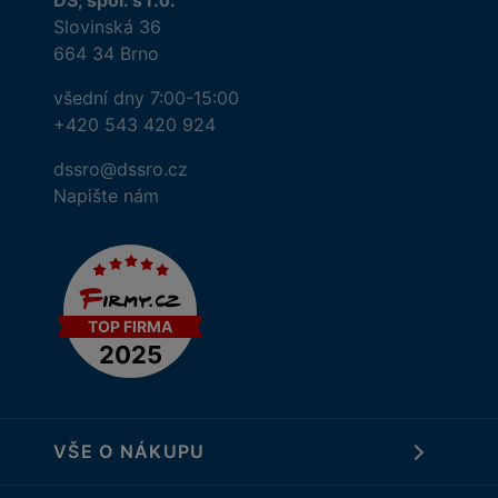
DS, spol. s r.o.
Slovinská 36
664 34 Brno
všední dny 7:00-15:00
+420 543 420 924
dssro@dssro.cz
Napište nám
VŠE O NÁKUPU