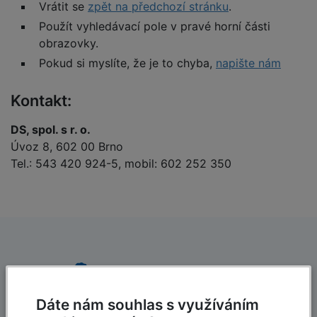
Vrátit se
zpět na předchozí stránku
.
Použít vyhledávací pole v pravé horní části
obrazovky.
Pokud si myslíte, že je to chyba,
napište nám
Kontakt:
DS, spol. s r. o.
Úvoz 8, 602 00 Brno
Tel.: 543 420 924-5, mobil: 602 252 350
Dáte nám souhlas s využíváním
Dlouholetá tradice
Rychlé dodání