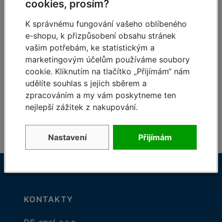
cookies, prosím?
120-letá tradice,
Dodávky do 48 hodin
založeno 1900
K správnému fungování vašeho oblíbeného
e-shopu, k přizpůsobení obsahu stránek
vašim potřebám, ke statistickým a
marketingovým účelům používáme soubory
cookie. Kliknutím na tlačítko „Přijímám“ nám
Skvělé ceny
Kvalifikovaný
udělíte souhlas s jejich sběrem a
personál
Které vás potěší
zpracováním a my vám poskytneme ten
Odborný tým Krause
nejlepší zážitek z nakupování.
Nastavení
Přijímám
KONTAKTY