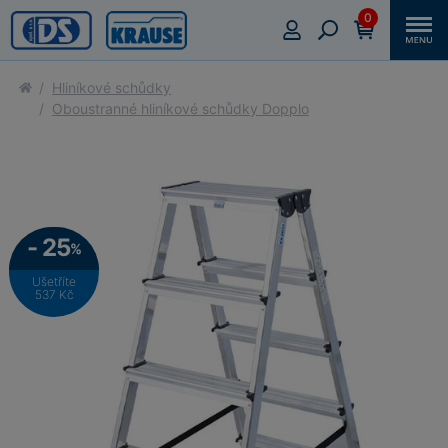
0
Hliníkové schůdky
Oboustranné hliníkové schůdky Dopplo
- 25
%
Ušetříte
537 Kč