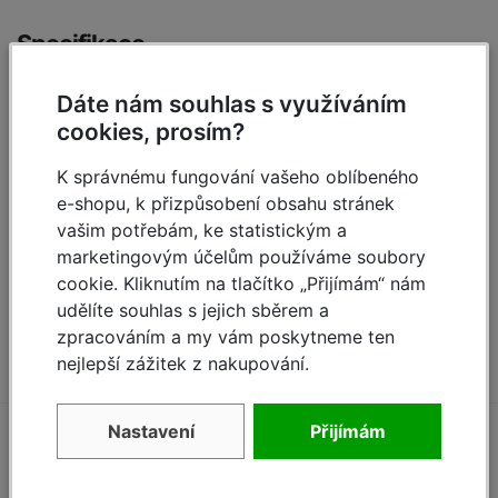
Specifikace
X pracovní výška cca:
2,65 m
Dáte nám souhlas s využíváním
cookies, prosím?
Y výška stání cca:
0,65 m
K správnému fungování vašeho oblíbeného
Z délka cca:
1,15 m
e-shopu, k přizpůsobení obsahu stránek
vašim potřebám, ke statistickým a
Počet stupadel:
2 x 5
marketingovým účelům používáme soubory
Hmotnost:
4,40 kg
cookie. Kliknutím na tlačítko „Přijímám“ nám
udělíte souhlas s jejich sběrem a
Materiál:
hliníkové
zpracováním a my vám poskytneme ten
nejlepší zážitek z nakupování.
Nastavení
Přijímám
Zeptejte se (1)