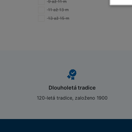
9 až 11 m
Poče
11 až 13 m
Hmot
13 až 15 m
Přep
Čísl
Proh
Dlouholetá tradice
120-letá tradice, založeno 1900