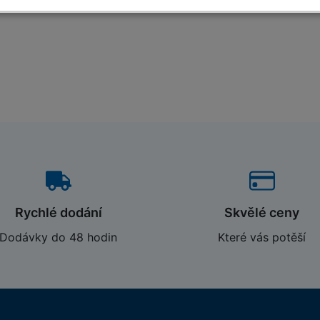
t příček
4 x 4
4 x 5
nost cca kg
15,7
16,5
Délka cca m
1,35
1,60
ravní rozměry
Šířka cca m
0,70
0,70
Výška cca m
0,20
0,20
o výrobku
129970
129987
lédněte si video žebříku TeleVario
Rychlé dodání
Skvělé ceny
Dodávky do 48 hodin
Které vás potěší