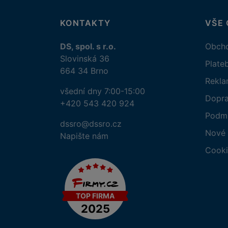
KONTAKTY
VŠE
DS, spol. s r.o.
Obcho
Slovinská 36
Plate
664 34 Brno
Rekl
všední dny 7:00-15:00
Dopr
+420 543 420 924
Podmí
dssro@dssro.cz
Nové 
Napište nám
Cooki