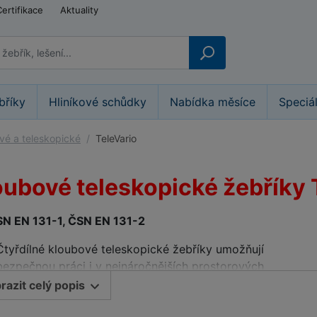
Certifikace
Aktuality
bříky
Hliníkové schůdky
Nabídka měsíce
Speciá
vé a teleskopické
TeleVario
oubové teleskopické žebříky 
SN EN 131-1, ČSN EN 131-2
Čtyřdílné kloubové teleskopické žebříky umožňují
bezpečnou práci i v nejnáročnějších prostorových
podmínkách
razit celý popis
Snadné teleskopické vysouvání vnějších dílů vytváří