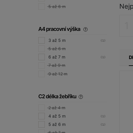
Nejp
5 až 6 m
A4 pracovní výška
3 až 5 m
(1)
5 až 6 m
D
6 až 7 m
(1)
7 až 9 m
9 až 12 m
C2 délka žebříku
2 až 4 m
4 až 5 m
(1)
5 až 6 m
(1)
6 až 7 m