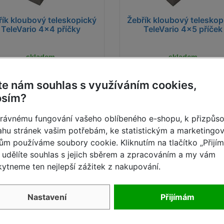
k žebříkům
řík kloubový teleskopický
Maximální zatížení 150 kg
Žebřík kloubový teleskop
TeleVario 4x4 příčky
TeleVario 4x5 příček
skladem
skladem
8 911,- Kč
10 057,- 
1 852,- Kč
13 376,- Kč
te nám souhlas s využíváním cookies,
Detail
Detail
osím?
rávnému fungování vašeho oblíbeného e-shopu, k přizpůs
ovní výška do cca m
A
3,00
3,00
hu stránek vašim potřebám, ke statistickým a marketingo
ům používáme soubory cookie. Kliknutím na tlačítko „Přijí
ovní výška do cca m
A2
3,35
3,90
udělíte souhlas s jejich sběrem a zpracováním a my vám
ytneme ten nejlepší zážitek z nakupování.
ovní výška do cca m
A4
5,00
6,05
a dvojáku cca m
D1
2,05
2,60
Nastavení
Přijímám
a příl. žebříku cca m
C2
4,20
5,35