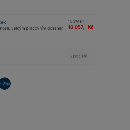
ček
13 376 Kč
10 057,- Kč
adností, velkým pracovním dosahem a vysokou variabilitou.
2 produktů
- 25
%