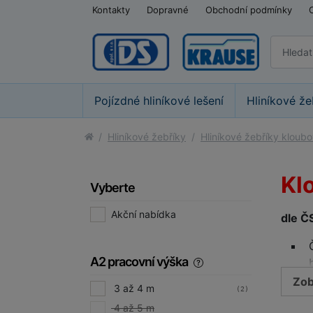
Kontakty
Dopravné
Obchodní podmínky
Pojízdné hliníkové lešení
Hliníkové že
Hliníkové žebříky
Hliníkové žebříky kloubo
Kl
Vyberte
Akční nabídka
dle Č
A2 pracovní výška
Zob
3 až 4 m
(2)
4 až 5 m