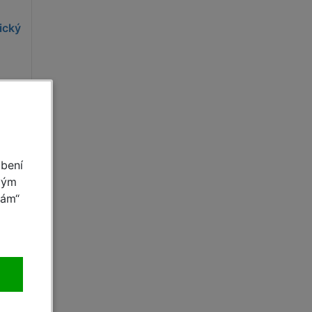
ický
Kč
obení
vým
mám“