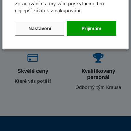
zpracováním a my vám poskytneme ten
nejlepší zážitek z nakupování.
Dlouholetá tradice
Rychlé dodání
Nastavení
Přijímám
120-letá tradice,
Dodávky do 48 hodin
založeno 1900
Skvělé ceny
Kvalifikovaný
personál
Které vás potěší
Odborný tým Krause