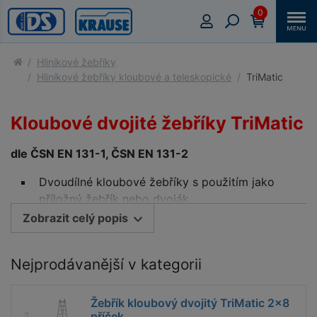
0
Hliníkové žebříky
Hliníkové žebříky kloubové a teleskopické
TriMatic
Kloubové dvojité žebříky TriMatic
dle ČSN EN 131-1, ČSN EN 131-2
Dvoudílné kloubové žebříky s použitím jako
příložný žebřík nebo dvoják
Zobrazit celý popis
Patentované bezpečnostní polohovací klouby
KRAUSE se současným ovládáním páru kloubů
jednou rukou zajišťují rychlou a komfortní
Nejprodávanější v kategorii
manipulaci a bezpečnou funkci žebříku
Široká patní stabilizační traverza s
Žebřík kloubový dvojitý TriMatic 2x8
protiskluzovými plastovými patkami zajišťuje
příček