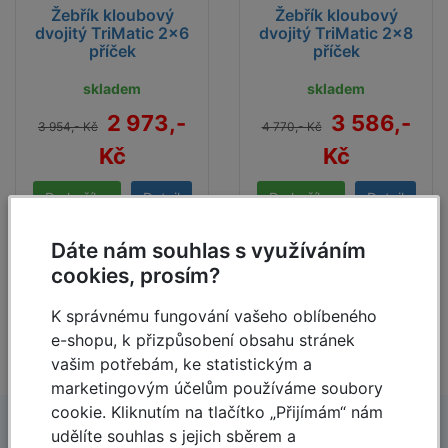
Délka příl. žebříku cca m
C2
3,55
4,70
Žebřík kloubový
Žebřík kloubový
dvojitý TriMatic 2x6
dvojitý TriMatic 2x8
Počet příček
2 x 6
2 x 8
příček
příček
skladem
skladem
Hmotnost cca kg
8,2
10,2
2 973,-
3 586,-
3 954,- Kč
4 770,- Kč
Délka cca
1,80
2,35
Kč
Kč
m
Přepravní
Šířka cca m
0,40
0,40
Detail
Detail
rozměry
Výška cca
Dáte nám souhlas s využíváním
0,15
0,15
m
cookies, prosím?
Číslo výrobku
129901
129918
K správnému fungování vašeho oblíbeného
e-shopu, k přizpůsobení obsahu stránek
vašim potřebám, ke statistickým a
marketingovým účelům používáme soubory
cookie. Kliknutím na tlačítko „Přijímám“ nám
udělíte souhlas s jejich sběrem a