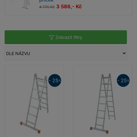
vysokou stabilitu a bezpečnost
3 586,- Kč
4 770 Kč
Po celém obvodě podélně rýhované příčky
umožňují bezpečný výstup i sestup
Široké možnosti použití s využitím
příslušenství
k žebříkům
Zobrazit filtry
Maximální zatížení 150 kg
- 25
- 25
%
%
Pracovní výška do cca m
A2
3,05
3,55
Pracovní výška do cca m
A4
4,40
5,50
2,25
Výška dvojáku cca m
D1
1,70