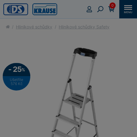
0
Hliníkové schůdky
Hliníkové schůdky Safety
- 25
%
Ušetříte
576 Kč