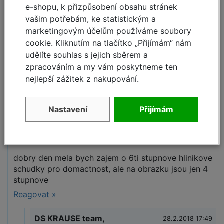
e-shopu, k přizpůsobení obsahu stránek
Zeptejte se (4)
vašim potřebám, ke statistickým a
marketingovým účelům používáme soubory
Máte otázky k produktu:
Hliníkové schůdky
cookie. Kliknutím na tlačítko „Přijímám“ nám
Safety 6 stupňů
?
udělíte souhlas s jejich sběrem a
Zeptejte se.
zpracováním a my vám poskytneme ten
nejlepší zážitek z nakupování.
Zeptat se
Nastavení
Přijímám
malikova.petra@centrum.cz,
28.2.2018 17:05
dobry den mela bych zajem o 6ti stupnove hlinikove
schudky pro domactnost, ale na obrazku jsou jen 4
stupnove
Reagovat »
DS KRAUSE team,
28.2.2018 17:49