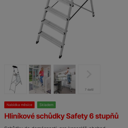
7 další
Nabídka měsíce
Skladem
25%
Hliníkové schůdky Safety 6 stupňů