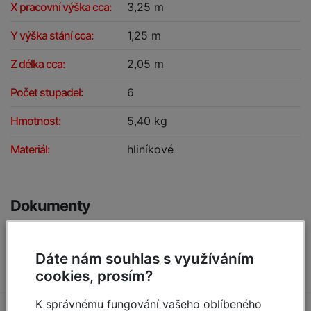
X pracovní výška cca:
3,25 m
Y výška stání cca:
1,25 m
Z délka cca:
2,05 m
Počet stupadel:
6
Hmotnost:
5,40 kg
Materiál:
hliníkové
Dokumenty
navod-schudky-monto-dopplo-krause-dssro-1.pdf
[6.36 MB, PDF]
Dáte nám souhlas s využíváním
cookies, prosím?
K správnému fungování vašeho oblíbeného