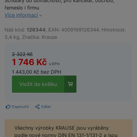
Schůdky do domácnosti, pro kancelář, obchod,
řemeslo i firmu
Více informací
Náš kód:
126344
, EAN: 4009199126344, Hmotnost:
5,4 kg, Značka: Krause
2 322 Kč
1 746 Kč
s DPH
1 443,00 Kč bez DPH
Vložit do košíku
Doporučit
Sdílet
Všechny výrobky KRAUSE jsou vyráběny
podle nové normy DIN EN 131-1/131-2 a jsou