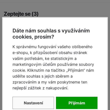
Zeptejte se (3)
Máte otázky k produktu:
Hliníkový žebřík třídílný
Dáte nám souhlas s využíváním
mnohoúčelový Corda 3x7 příček
?
cookies, prosím?
Zeptejte se.
K správnému fungování vašeho oblíbeného
Zeptat se
e-shopu, k přizpůsobení obsahu stránek
vašim potřebám, ke statistickým a
marketingovým účelům používáme soubory
cookie. Kliknutím na tlačítko „Přijímám“ nám
Terézia,
12.6.2019 08:49
udělíte souhlas s jejich sběrem a
zpracováním a my vám poskytneme ten
Koľko by som platila v prepočte na euro? A koľko by
nejlepší zážitek z nakupování.
bolo za dopravu. Ďakujem
Reagovat »
Nastavení
Přijímám