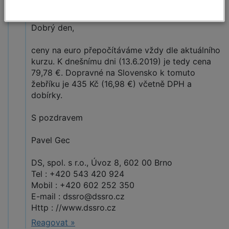
DS spol. s r.o.,
13.6.2019 09:25
Dobrý den,
ceny na euro přepočítáváme vždy dle aktuálního
kurzu. K dnešnímu dni (13.6.2019) je tedy cena
79,78 €. Dopravné na Slovensko k tomuto
žebříku je 435 Kč (16,98 €) včetně DPH a
dobírky.
S pozdravem
Pavel Gec
DS, spol. s r.o., Úvoz 8, 602 00 Brno
Tel : +420 543 420 924
Mobil : +420 602 252 350
E-mail : dssro@dssro.cz
Http : //www.dssro.cz
Reagovat »