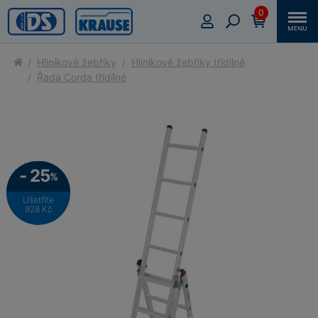
0
Hliníkové žebříky
Hliníkové žebříky třídílné
Řada Corda třídílné
- 25
%
Ušetříte
928 Kč