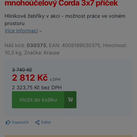
mnohoúčelový Corda 3x7 příček
Hliníkové žebříky v akci - možnost práce ve volném
prostoru
Více informací
Náš kód:
030375
, EAN: 4009199030375, Hmotnost:
10,3 kg, Značka: Krause
3 740 Kč
2 812 Kč
s DPH
2 323,75 Kč bez DPH
Vložit do košíku
Doporučit
Sdílet