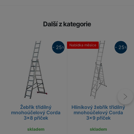
Další z kategorie
25%
Nabídka měsíce
- 25
- 25
%
%
25%
Žebřík třídílný
Hliníkový žebřík třídílný
mnohoúčelový Corda
mnohoúčelový Corda
3x8 příček
3x9 příček
skladem
skladem