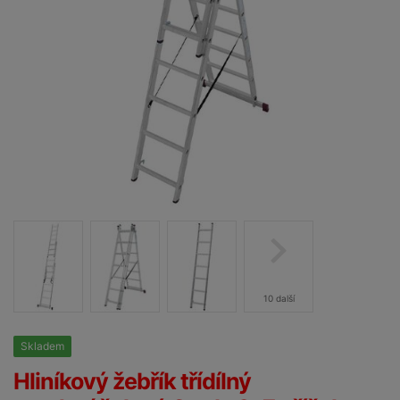
10 další
Skladem
25%
Hliníkový žebřík třídílný