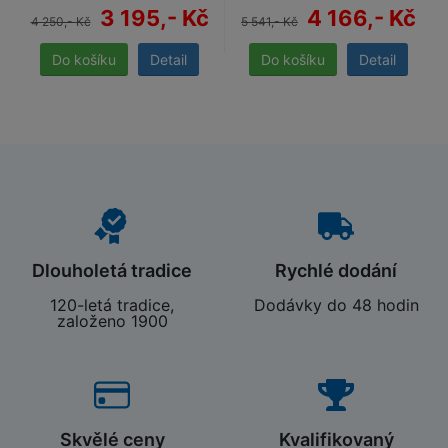
3 195,- Kč
4 166,- Kč
4 250,- Kč
5 541,- Kč
Detail
Detail
Dlouholetá tradice
Rychlé dodání
120-letá tradice,
Dodávky do 48 hodin
založeno 1900
Skvělé ceny
Kvalifikovaný