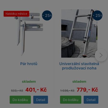
Nabídka měsíce
25%
- 25
- 25
%
%
25%
Pár hrotů
Univerzální stavitelná
prodlužovací noha
skladem
skladem
401,- Kč
779,- Kč
533,- Kč
1 036,- Kč
Detail
Detail