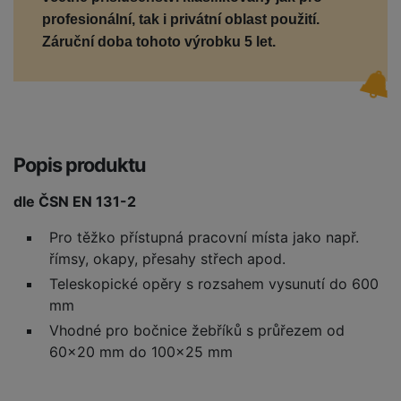
profesionální, tak i privátní oblast použití.
Z
áruční doba tohoto výrobku 5 let.
Popis produktu
dle ČSN EN 131-2
Pro těžko přístupná pracovní místa jako např.
římsy, okapy, přesahy střech apod.
Teleskopické opěry s rozsahem vysunutí do 600
mm
Vhodné pro bočnice žebříků s průřezem od
60x20 mm do 100x25 mm