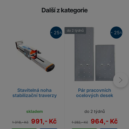
Další z kategorie
25%
do 2 týdnů
- 25
- 25
%
%
25%
Stavitelná noha
Pár pracovních
stabilizační traverzy
ocelových desek
skladem
do 2 týdnů
991,- Kč
964,- Kč
1 318,- Kč
1 282,- Kč