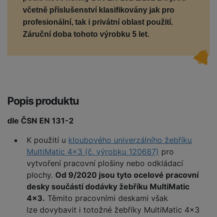
včetně příslušenství
klasifikovány jak pro
profesionální, tak i privátní oblast použití.
Z
áruční doba tohoto výrobku 5 let.
Popis produktu
dle ČSN EN 131-2
K použití u
kloubového univerzálního žebříku
MultiMatic 4x3 (č. výrobku 120687)
pro
vytvoření pracovní plošiny nebo odkládací
plochy.
Od 9/2020 jsou tyto ocelové pracovní
desky součástí dodávky žebříku MultiMatic
4x3.
Těmito pracovními deskami však
lze dovybavit i totožné žebříky MultiMatic 4x3