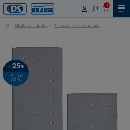
0
Hliníkové žebříky
Příslušenství k žebříkům
- 25
%
Ušetříte
318 Kč