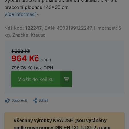
Vytváří pracovní plošinu z žebříku MultiMatic 4x3 s
pracovní plochou 142x30 cm
Více informací
Náš kód:
122247
, EAN: 4009199122247, Hmotnost: 5
kg, Značka: Krause
1 282 Kč
964 Kč
s DPH
796,76 Kč bez DPH
Vložit do košíku
Doporučit
Sdílet
Všechny výrobky KRAUSE jsou vyráběny
podle nové normy
DIN EN 131-1/131-2
a jsou