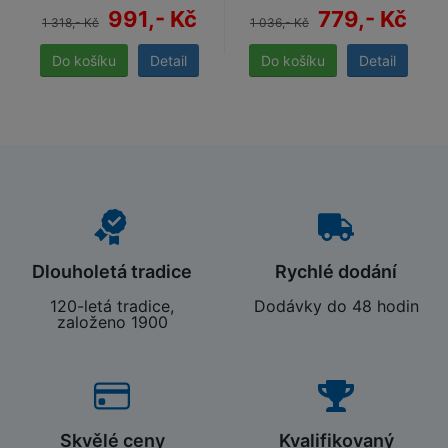
991,- Kč
779,- Kč
1 318,- Kč
1 036,- Kč
Detail
Detail
Dlouholetá tradice
Rychlé dodání
120-letá tradice,
Dodávky do 48 hodin
založeno 1900
Skvělé ceny
Kvalifikovaný