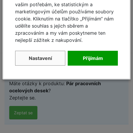
vašim potřebám, ke statistickým a
02.jpg
marketingovým účelům používáme soubory
[105.0 kB, JPG]
cookie. Kliknutím na tlačítko „Přijímám“ nám
122247-ocelova-pracovni-deska-krause-dssro-
udělíte souhlas s jejich sběrem a
03.jpg
zpracováním a my vám poskytneme ten
[166.0 kB, JPG]
nejlepší zážitek z nakupování.
Nastavení
Přijímám
Zeptejte se (0)
Máte otázky k produktu:
Pár pracovních
ocelových desek
?
Zeptejte se.
Zeptat se