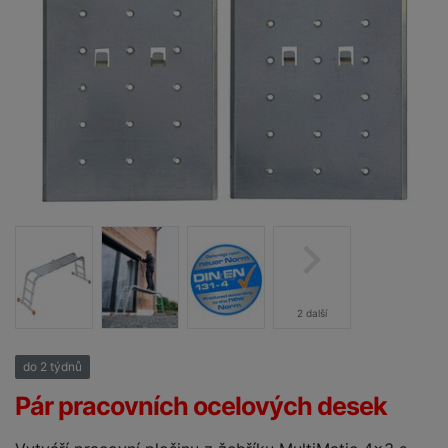
2 další
do 2 týdnů
25%
Pár pracovních ocelových desek