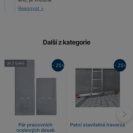
Reagovat »
Další z kategorie
do 2 týdnů
25%
- 25
- 25
%
%
25%
Pár pracovních
Patní stavitelná traverza
ocelových desek