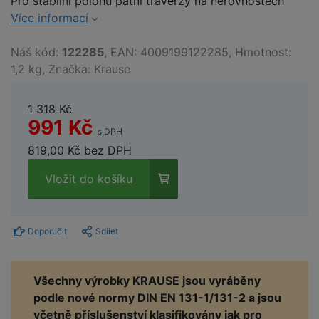
Pro stabilní polohu patní traverzy na nerovnostech
Více informací
Náš kód:
122285
, EAN: 4009199122285, Hmotnost:
1,2 kg, Značka: Krause
1 318 Kč
991 Kč
s DPH
819,00 Kč bez DPH
Vložit do košíku
Doporučit
Sdílet
Všechny výrobky KRAUSE jsou vyráběny
podle nové normy DIN EN 131-1/131-2 a jsou
včetně příslušenství klasifikovány jak pro