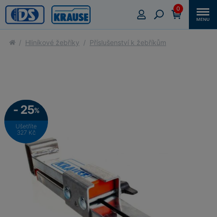
0
Hliníkové žebříky
Příslušenství k žebříkům
- 25
%
Ušetříte
327 Kč