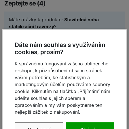
Zeptejte se (4)
Máte otázky k produktu:
Stavitelná noha
stabilizační traverzy
?
Zeptejte se.
Dáte nám souhlas s využíváním
Zeptat se
cookies, prosím?
K správnému fungování vašeho oblíbeného
e-shopu, k přizpůsobení obsahu stránek
Jiří Skácel,
13.4.2021 17:41
vašim potřebám, ke statistickým a
marketingovým účelům používáme soubory
Dobrý den
cookie. Kliknutím na tlačítko „Přijímám“ nám
Zajímalo by mě, jestli by tahle stavitelná noha
udělíte souhlas s jejich sběrem a
pasovala i na žebřík Hailo 7812-007 profi 2/18
zpracováním a my vám poskytneme ten
příček. Děkuji
nejlepší zážitek z nakupování.
Reagovat »