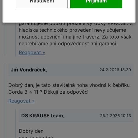
Nastavení
Přijímám
DS Krause team,
13.4.2021 19:40
Dobrý den,
garantujeme použití pouze s výrobky KRAUSE. Z
hlediska technického provedení nevylučujeme
možnost upevnění i na jiné traverz. Za toto však
nepřebíráme ani odpovědnost ani garanci.
Reagovat »
Jiří Vondráček,
24.2.2026 18:39
Dobrý den, je tato stavitelná noha vhodná k žebříku
Corda 3 x 11 ? Děkuji za odpověď
Reagovat »
DS KRAUSE team,
25.2.2026 10:13
Dobrý den,
ano, je vhodná.