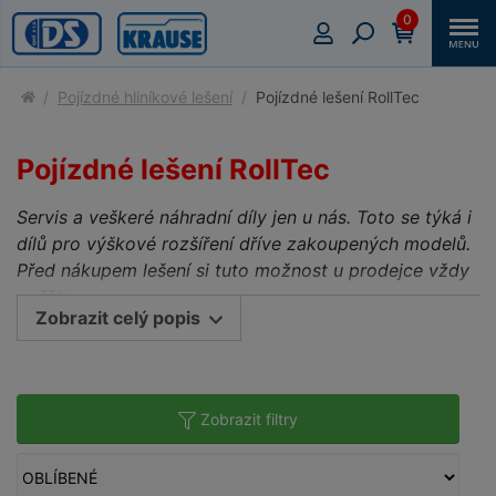
0
Pojízdné hliníkové lešení
Pojízdné lešení RollTec
Pojízdné lešení RollTec
Servis a veškeré náhradní díly jen u nás. Toto se týká i
dílů pro výškové rozšíření dříve zakoupených modelů.
Před nákupem lešení si tuto možnost u prodejce vždy
ověřte.
Zobrazit celý popis
Maximální přípustné rovnoměrně rozložené
zatížení podlážky 180 kg (200 kg/m2)
Snadno přemístitelné hliníkové skládací lešení
Zobrazit filtry
bez použití nářadí pro práci v interiéru i exteriéru
s max. pracovní výškou do 2,90 m dle ČSN EN
1004-1.