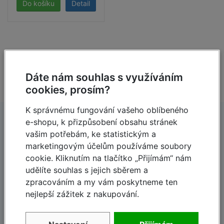
Detail
Pracovní výška do cca m
A
2,90
Výška podlážky cca m
B
0,90
Výška lešení cca m
C
1,90
Dáte nám souhlas s využíváním
cookies, prosím?
Půdorys max. m
1,65 x 0,75
K správnému fungování vašeho oblíbeného
Velikost podlážky m
1,50 x 0,60
e-shopu, k přizpůsobení obsahu stránek
Hmotnost cca kg
30,0
vašim potřebám, ke statistickým a
marketingovým účelům používáme soubory
Délka cca m
1,70
cookie. Kliknutím na tlačítko „Přijímám“ nám
Dlouholetá tradice
Rychlé dodání
Přepravní
udělíte souhlas s jejich sběrem a
Šířka cca m
0,77
rozměry
zpracováním a my vám poskytneme ten
120-letá tradice,
Dodávky do 48 hodin
založeno 1900
Výška cca m
0,21
nejlepší zážitek z nakupování.
Číslo výrobku
710734