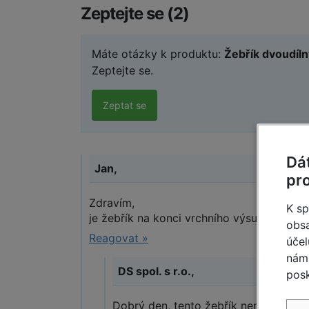
Zeptejte se (2)
Máte otázky k produktu:
Žebřík dvoudíl
Zeptejte se.
Zeptat se
Dá
Jan,
pr
Zdravím,
K sp
je žebřík na konci vrchního výsuvného díl
obsa
Reagovat »
účel
nám 
DS spol. s r.o.,
posk
Dobrý den, tento žebřík nemá opěrná