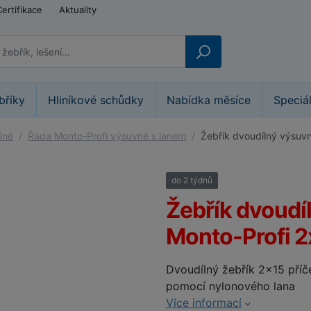
Certifikace
Aktuality
bříky
Hliníkové schůdky
Nabídka měsíce
Speciá
lné
Řada Monto-Profi výsuvné s lanem
Žebřík dvoudílný výsuv
do 2 týdnů
25%
Žebřík dvoudí
Monto-Profi 2
Dvoudílný žebřík 2x15 pří
pomocí nylonového lana
Více informací