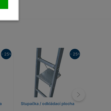
25%
25%
- 25
- 25
%
%
a
Stupačka / odkládací plocha
Distanční s