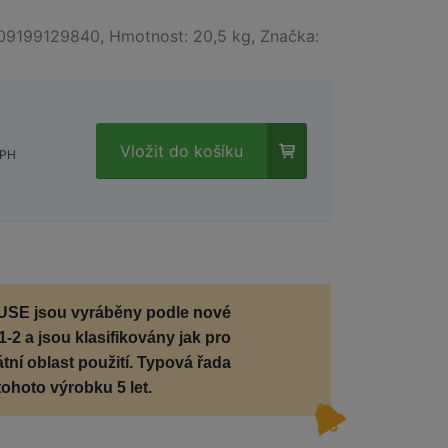
09199129840, Hmotnost: 20,5 kg, Značka:
Vložit do košíku
DPH
SE jsou vyráběny podle nové
31-2
a jsou klasifikovány jak pro
vátní oblast použití. Typová řada
ohoto výrobku 5 let.