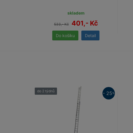
skladem
401,- Kč
533,- Kč
Detail
do 2 týdnů
- 25
%
25%