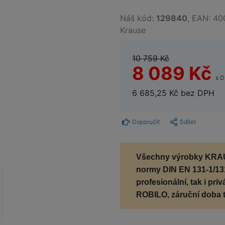
Náš kód:
129840
, EAN: 40
Krause
10 759 Kč
8 089 Kč
s 
6 685,25 Kč bez DPH
Doporučit
Sdílet
Všechny výrobky KRAU
normy
DIN EN 131-1/1
profesionální, tak i pri
ROBILO, záruční doba t