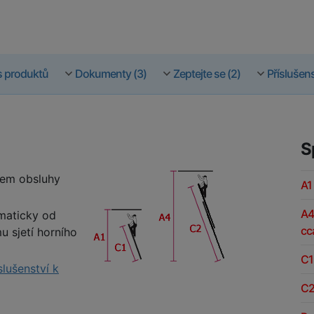
s produktů
Dokumenty (3)
Zeptejte se (2)
Příslušens
S
tem obsluhy
A1
A4
maticky od
cc
u sjetí horního
C1
slušenství k
C2