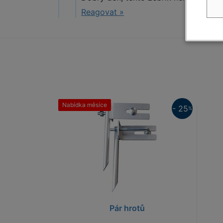
Reagovat »
Nabídka měsíce
25%
- 25
%
25%
Pár hrotů