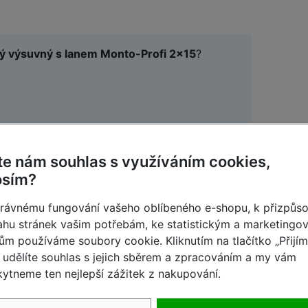
ný výsuvný s lanem Monto-Profi 2x15
?
te nám souhlas s využíváním cookies,
4.1.2023 22:43
osím?
rávnému fungování vašeho oblíbeného e-shopu, k přizpůs
u opatřen kolečky?
hu stránek vašim potřebám, ke statistickým a marketingo
ům používáme soubory cookie. Kliknutím na tlačítko „Přijí
udělíte souhlas s jejich sběrem a zpracováním a my vám
5.1.2023 08:32
ytneme ten nejlepší zážitek z nakupování.
 kolečka.