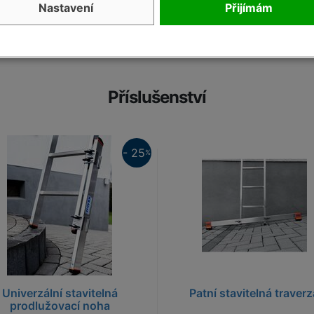
Nastavení
Přijímám
Příslušenství
25%
- 25
%
Univerzální stavitelná
Patní stavitelná traverz
prodlužovací noha