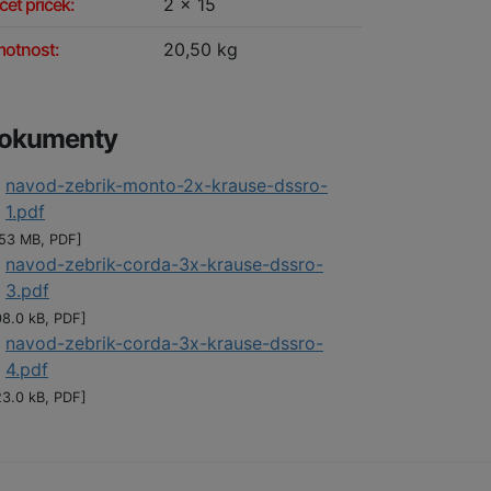
čet příček:
2 x 15
otnost:
20,50 kg
okumenty
navod-zebrik-monto-2x-krause-dssro-
1.pdf
.53 MB, PDF]
navod-zebrik-corda-3x-krause-dssro-
3.pdf
08.0 kB, PDF]
navod-zebrik-corda-3x-krause-dssro-
4.pdf
23.0 kB, PDF]