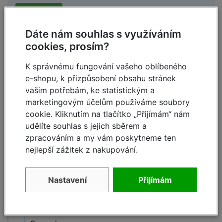
Zeptat se
Dáte nám souhlas s využíváním
cookies, prosím?
Ludmila Kaňáková,
21.9.2016 19:17
K správnému fungování vašeho oblíbeného
e-shopu, k přizpůsobení obsahu stránek
dobrý den, jak jsou prosím žebříky široké (Corda 8
vašim potřebám, ke statistickým a
př.).
marketingovým účelům používáme soubory
Děkjui.
cookie. Kliknutím na tlačítko „Přijímám“ nám
Reagovat »
udělíte souhlas s jejich sběrem a
zpracováním a my vám poskytneme ten
DS. spo. s r.o.,
22.9.2016 07:45
nejlepší zážitek z nakupování.
Dobrý den,
Nastavení
Přijímám
vnitřní rozměr u jednoduchých žebříků je 30 cm.
Celkové šířka žebříků z řady Corda je 34 cm.