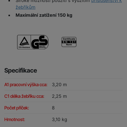
Široké možnosti použití s využitím
příslušenství k
žebříkům
Maximální zatížení 150 kg
Specifikace
A1 pracovní výška cca:
3,20 m
C1 délka žebříku cca:
2,25 m
Počet příček:
8
Hmotnost:
3,10 kg