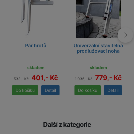
Pár hrotů
Univerzální stavitelná
prodlužovací noha
skladem
skladem
401,- Kč
779,- Kč
533,- Kč
1 036,- Kč
Detail
Detail
Další z kategorie