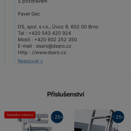
S pozdravem
Pavel Gec
DS, spol. s r.o., Úvoz 8, 602 00 Brno
Tel : +420 543 420 924
Mobil : +420 602 252 350
E-mail : dssro@dssro.cz
Http : //www.dssro.cz
Reagovat »
Příslušenství
Nabídka měsíce
25%
- 25
- 25
%
%
25%