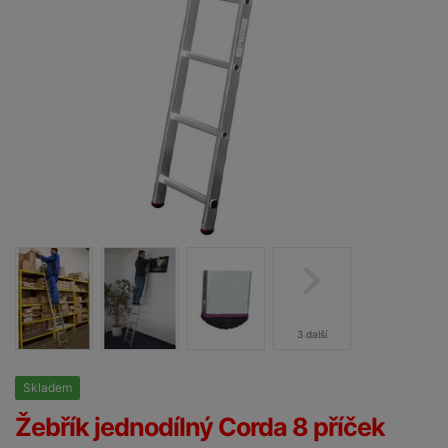
3 další
Skladem
25%
Žebřík jednodílný Corda 8 příček