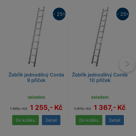
25%
25%
- 25
- 25
%
%
Žebřík jednodílný Corda
Žebřík jednodílný Corda
9 příček
10 příček
skladem
skladem
1 255,- Kč
1 367,- Kč
1 669,- Kč
1 819,- Kč
Detail
Detail