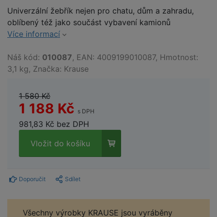
Univerzální žebřík nejen pro chatu, dům a zahradu,
oblíbený též jako součást vybavení kamionů
Více informací
Náš kód:
010087
, EAN: 4009199010087, Hmotnost:
3,1 kg, Značka: Krause
1 580 Kč
1 188 Kč
s DPH
981,83 Kč bez DPH
Vložit do košíku
Doporučit
Sdílet
Všechny výrobky KRAUSE jsou vyráběny