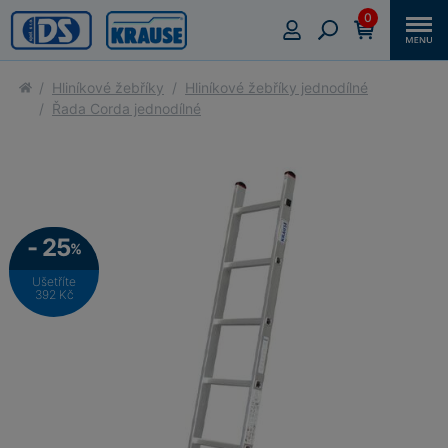
0
Hliníkové žebříky
Hliníkové žebříky jednodílné
Řada Corda jednodílné
- 25
%
Ušetříte
392 Kč