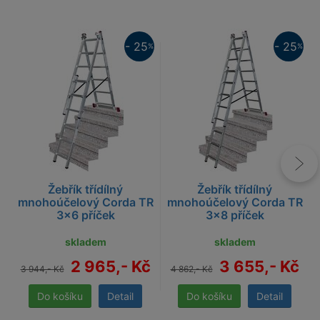
25%
25%
- 25
- 25
%
%
Žebřík třídílný
Žebřík třídílný
mnohoúčelový Corda TR
mnohoúčelový Corda TR
3x6 příček
3x8 příček
skladem
skladem
2 965,- Kč
3 655,- Kč
3 944,- Kč
4 862,- Kč
Detail
Detail