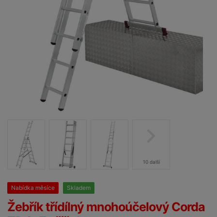
10 další
Nabídka měsíce
Skladem
25%
Žebřík třídílný mnohoúčelový Corda