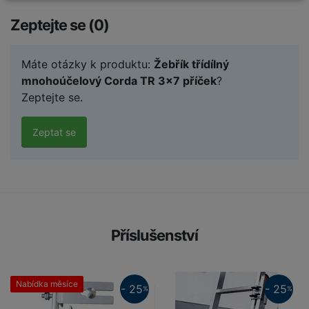
Zeptejte se (0)
Máte otázky k produktu:
Žebřík třídílný
mnohoúčelový Corda TR 3x7 příček
?
Zeptejte se.
Zeptat se
Příslušenství
Nabídka měsíce
25%
- 25
- 25
%
%
25%