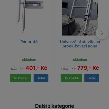
Pár hrotů
Univerzální stavitelná
prodlužovací noha
skladem
skladem
401,- Kč
779,- Kč
533,- Kč
1 036,- Kč
Detail
Detail
Další z kategorie