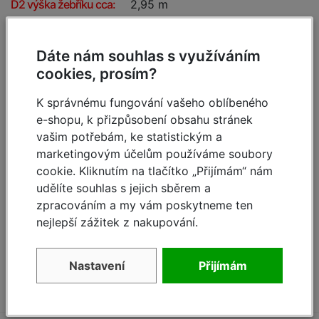
D2 výška žebříku cca:
2,95 m
Počet příček:
3 x 7
Dáte nám souhlas s využíváním
Hmotnost:
10,50 kg
cookies, prosím?
K správnému fungování vašeho oblíbeného
Dokumenty
e-shopu, k přizpůsobení obsahu stránek
vašim potřebám, ke statistickým a
navod-zebrik-corda-3x-krause-dssro-1.pdf
marketingovým účelům používáme soubory
[3.52 MB, PDF]
cookie. Kliknutím na tlačítko „Přijímám“ nám
navod-zebrik-corda-1x-krause-dssro-2.pdf
udělíte souhlas s jejich sběrem a
[212.0 kB, PDF]
zpracováním a my vám poskytneme ten
navod-zebrik-corda-3x-krause-dssro-3.pdf
nejlepší zážitek z nakupování.
[208.0 kB, PDF]
navod-zebrik-corda-3x-krause-dssro-4.pdf
Nastavení
Přijímám
[223.0 kB, PDF]