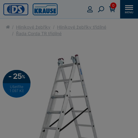
0
Hliníkové žebříky
Hliníkové žebříky třídílné
Řada Corda TR třídílné
- 25
%
Ušetříte
1 097 Kč