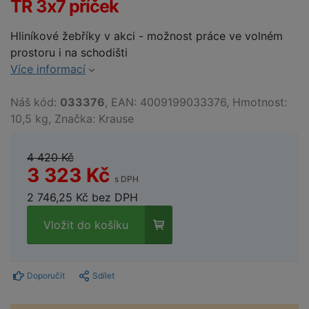
TR 3x7 příček
Hliníkové žebříky v akci - možnost práce ve volném
prostoru i na schodišti
Více informací
Náš kód:
033376
, EAN: 4009199033376, Hmotnost:
10,5 kg, Značka: Krause
4 420 Kč
3 323 Kč
s DPH
2 746,25 Kč bez DPH
Vložit do košíku
Doporučit
Sdílet