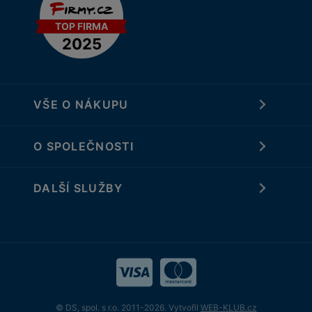
VŠE O NÁKUPU
O SPOLEČNOSTI
DALŠÍ SLUŽBY
© DS, spol. s r.o. 2011-2026. Vytvořil
WEB-KLUB.cz