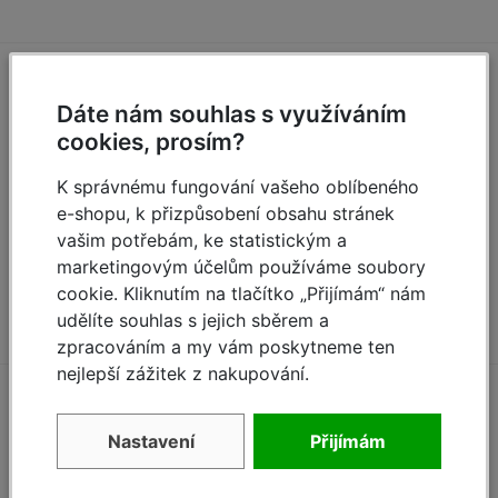
Zeptejte se (0)
Dáte nám souhlas s využíváním
cookies, prosím?
Máte otázky k produktu:
Podstavné nohy
BoardStand k hliníkové fošně
?
K správnému fungování vašeho oblíbeného
Zeptejte se.
e-shopu, k přizpůsobení obsahu stránek
vašim potřebám, ke statistickým a
marketingovým účelům používáme soubory
Zeptat se
cookie. Kliknutím na tlačítko „Přijímám“ nám
udělíte souhlas s jejich sběrem a
zpracováním a my vám poskytneme ten
nejlepší zážitek z nakupování.
Příslušenství
Nastavení
Přijímám