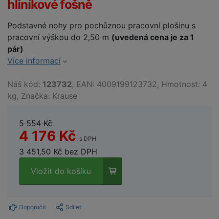
hliníkové fošně
Podstavné nohy pro pochůznou pracovní plošinu s
pracovní výškou do 2,50 m
(uvedená cena je za 1
pár)
Více informací
Náš kód:
123732
, EAN: 4009199123732, Hmotnost: 4
kg, Značka: Krause
5 554 Kč
4 176 Kč
s DPH
3 451,50 Kč bez DPH
Vložit do košíku
Doporučit
Sdílet