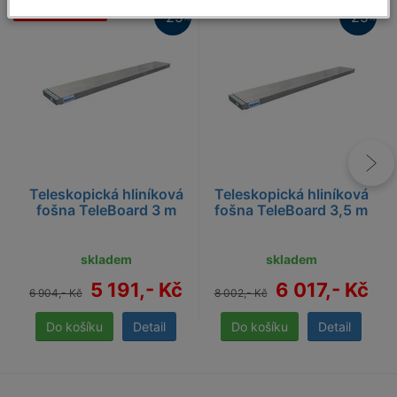
Nabídka měsíce
25%
- 25
- 25
%
%
25%
Teleskopická hliníková
Teleskopická hliníková
fošna TeleBoard 3 m
fošna TeleBoard 3,5 m
skladem
skladem
5 191,- Kč
6 017,- Kč
6 904,- Kč
8 002,- Kč
Detail
Detail