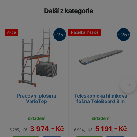
Další z kategorie
Akce
Nabídka měsíce
- 25
- 25
%
%
25%
25%
Pracovní plošina
Teleskopická hliníková
VarioTop
fošna TeleBoard 3 m
skladem
skladem
3 974,- Kč
5 191,- Kč
5 285,- Kč
6 904,- Kč