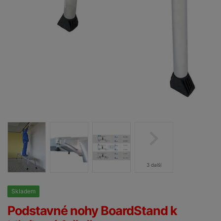
3 další
Skladem
25%
Podstavné nohy BoardStand k