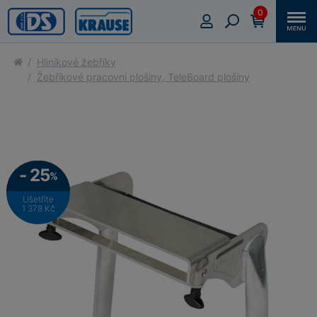
0
Hliníkové žebříky
Žebříkové pracovní plošiny, TeleBoard plošiny
- 25
%
Ušetříte
1 378 Kč