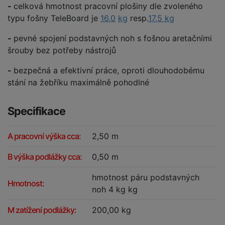
-
celková hmotnost pracovní plošiny dle zvoleného
typu fošny TeleBoard je
16,0
kg
resp.
17,5 kg
-
pevné spojení podstavných noh s fošnou aretačními
šrouby bez potřeby nástrojů
-
bezpečná a efektivní práce, oproti dlouhodobému
stání na žebříku maximálně pohodlné
Specifikace
A pracovní výška cca:
2,50 m
B výška podlážky cca:
0,50 m
hmotnost páru podstavných
Hmotnost:
noh 4 kg kg
M zatížení podlážky:
200,00 kg