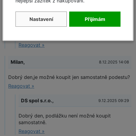
nejlepší zážitek z nakupování.
DS KRAUSE team,
5.1.2025 19:00
Nastavení
Přijímám
Dobrý den, nelze. Pro vaši potřebu
doporučujeme model
https://www.dssro.cz/pojizdne-leseni-climtec
Reagovat »
Milan,
8.12.2025 14:08
Dobrý den,je možné koupit jen samostatně podestu?
Reagovat »
DS spol s.r.o.,
9.12.2025 09:29
Dobrý den, podlážku není možné koupit
samostatně.
Reagovat »