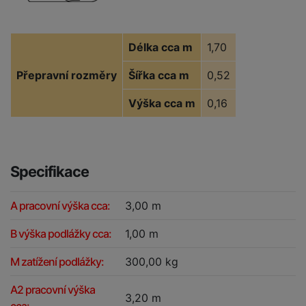
Délka cca m
1,70
Přepravní rozměry
Šířka cca m
0,52
Výška cca m
0,16
Specifikace
A pracovní výška cca:
3,00 m
B výška podlážky cca:
1,00 m
M zatížení podlážky:
300,00 kg
A2 pracovní výška
3,20 m