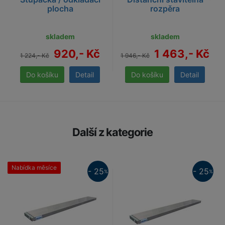
plocha
rozpěra
skladem
skladem
920,- Kč
1 463,- Kč
1 224,- Kč
1 946,- Kč
Detail
Detail
Další z kategorie
Nabídka měsíce
25%
- 25
- 25
%
%
25%