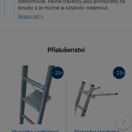
odmontovat. Pevné traverzy jsou přichyceny na
šrouby a je možné je kdykoliv odejmout.
Reagovat »
Příslušenství
25%
25%
N
- 25
- 25
%
%
Stupačka / odkládací
Distanční stavitelná