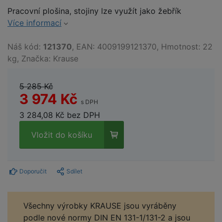
Pracovní plošina, stojiny lze využít jako žebřík
Více informací
Náš kód:
121370
, EAN: 4009199121370, Hmotnost: 22
kg, Značka: Krause
5 285 Kč
3 974 Kč
s DPH
3 284,08 Kč bez DPH
Vložit do košíku
Doporučit
Sdílet
Všechny výrobky KRAUSE jsou vyráběny
podle nové normy DIN EN 131-1/131-2 a jsou