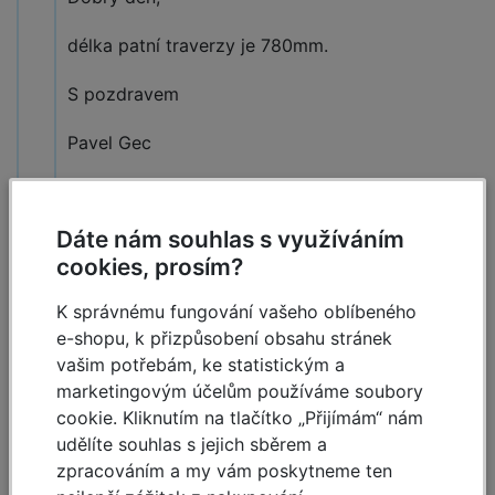
délka patní traverzy je 780mm.
S pozdravem
Pavel Gec
DS, spol. s r.o., Úvoz 8, 602 00 Brno
Tel : +420 543 420 924
Dáte nám souhlas s využíváním
Mobil : +420 602 252 350
cookies, prosím?
E-mail : dssro@dssro.cz
Http : //www.dssro.cz
K správnému fungování vašeho oblíbeného
Reagovat »
e-shopu, k přizpůsobení obsahu stránek
vašim potřebám, ke statistickým a
Karel Faltus,
2.1.2025 15:10
marketingovým účelům používáme soubory
cookie. Kliknutím na tlačítko „Přijímám“ nám
Lze navyšovat patra? Popřípadě jak. Děkuji Faltus
udělíte souhlas s jejich sběrem a
Reagovat »
zpracováním a my vám poskytneme ten