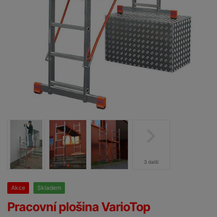
3 další
Akce
Skladem
25%
Pracovní plošina VarioTop