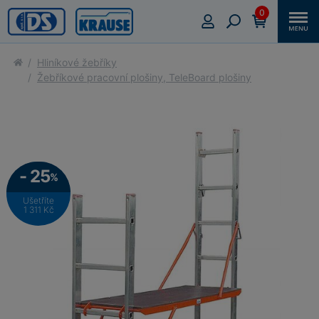
0
Hliníkové žebříky
Žebříkové pracovní plošiny, TeleBoard plošiny
- 25
%
Ušetříte
1 311 Kč