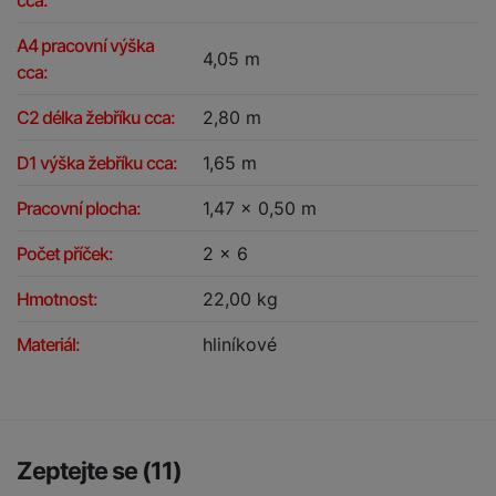
cca:
A4 pracovní výška
4,05 m
cca:
C2 délka žebříku cca:
2,80 m
D1 výška žebříku cca:
1,65 m
Pracovní plocha:
1,47 x 0,50 m
Počet příček:
2 x 6
Hmotnost:
22,00 kg
Materiál:
hliníkové
Zeptejte se (11)